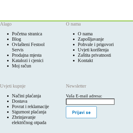
Alago
O nama
Početna stranica
O nama
Blog
Zapošljavanje
Ovlašteni Festool
Pohvale i prigovori
Servis
Uvjeti korištenja
Prodajna mjesta
Zaštita privatnosti
Katalozi i cjenici
Kontakt
Moj račun
Uvjeti kupnje
Newsletter
Načini plaćanja
Vaša E-mail adresa:
Dostava
Povrat i reklamacije
Sigurnost plaćanja
Prijavi se
Zbrinjavanje
električnog otpada