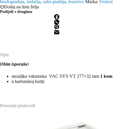
brodogradnja
,
stolarija
,
suha gradnja
,
tesarstvo
Marka:
Festool
Dodaj na listu želja
Podijeli s drugima
Opis
Obim isporuke:
stezaljka vakumska VAC SYS VT 277×32 mm
1 kom
u kartonskoj kutiji
Povezani proizvodi