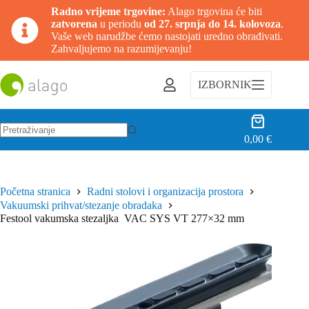
Radno vrijeme trgovine:
Alago trgovina će biti
zatvorena
u periodu
od 27. srpnja do 14. kolovoza
.
Vaše web narudžbe ćemo nastojati uredno obrađivati.
Zahvaljujemo na razumijevanju!
Preskoči
na
IZBORNIK
sadržaj
Košarica
0,00
€
Nema
rezultata.
Početna stranica
Radni stolovi i organizacija prostora
Vakuumski prihvat/stezanje obradaka
Festool vakumska stezaljka VAC SYS VT 277×32 mm