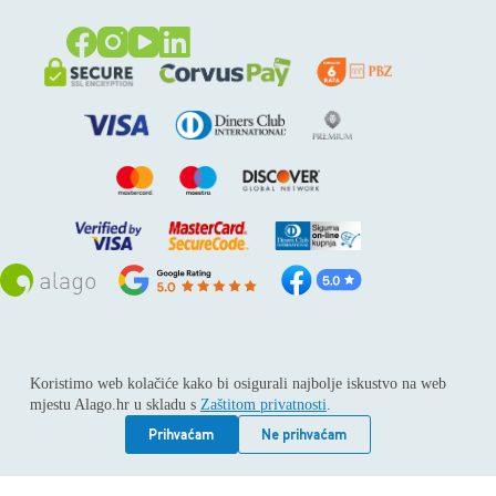
Sva prava pridržana © 2026
Alago
Koristimo web kolačiće kako bi osigurali najbolje iskustvo na web
ALAGO d.o.o. trgovina, usluge i zastupanje stranih tvrtki /
mjestu Alago.hr u skladu s
Zaštitom privatnosti
.
Adresa: Horvati 112, 10436 Rakov potok / Telefon: +385 1
6539 392 / E-mail: kontakt@alago.hr / Podaci o subjektu:
Prihvaćam
Ne prihvaćam
Subjekt je upisan kod Trgovačkog suda u Zagrebu pod
reg.uloškom broj 1-53420. / MBS: 080046630 / OIB:
11092339061 / EUID: HRSR.080046630 / Godina osnivanja: