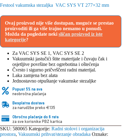
Festool vakumska stezaljka VAC SYS VT 277×32 mm
Ovaj proizvod nije više dostupan, moguće se prestao
proizvoditi ili ga više trajno nemamo u ponudi.
Možda da pogledate neki
sličan proizvod iz iste
kategorije
?
Za VAC SYS SE 1, VAC SYS SE 2
Vakuumski jastučići štite materijale i čuvaju čak i
osjetljive površine bez ogrebotina i oštećenja
Čvrsto i sigurno pričvrščeni radni materijal.
Laka zamjena bez alata
Jednostavno otpuštanje vakumske stezaljke
Popust 5% na sva
neobročna plaćanja
Besplatna dostava
za narudžbe preko €135
Obročno plaćanje do 6 rata
za sve korisnike PBZ kartica
SKU:
580065
Kategorije:
Radni stolovi i organizacija
prostora
,
Vakuumski prihvat/stezanje obradaka
Oznake: