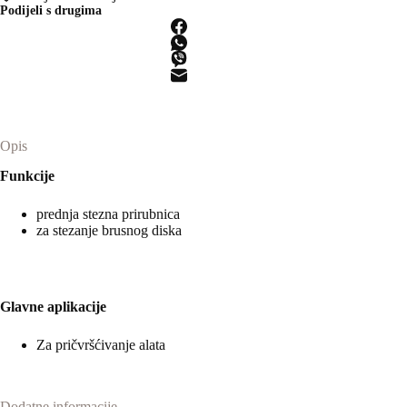
AG
Podijeli s drugima
M14
količina
Opis
Funkcije
prednja stezna prirubnica
za stezanje brusnog diska
Glavne aplikacije
Za pričvršćivanje alata
Dodatne informacije