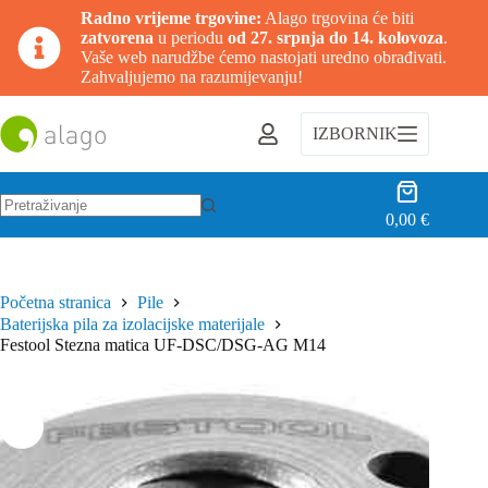
Radno vrijeme trgovine:
Alago trgovina će biti
zatvorena
u periodu
od 27. srpnja do 14. kolovoza
.
Vaše web narudžbe ćemo nastojati uredno obrađivati.
Zahvaljujemo na razumijevanju!
Preskoči
na
IZBORNIK
sadržaj
Košarica
0,00
€
Nema
rezultata.
Početna stranica
Pile
Baterijska pila za izolacijske materijale
Festool Stezna matica UF-DSC/DSG-AG M14