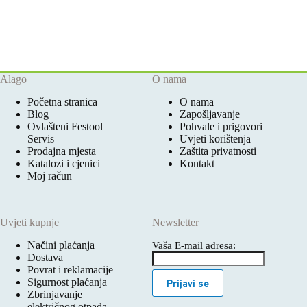
Alago
O nama
Početna stranica
O nama
Blog
Zapošljavanje
Ovlašteni Festool
Pohvale i prigovori
Servis
Uvjeti korištenja
Prodajna mjesta
Zaštita privatnosti
Katalozi i cjenici
Kontakt
Moj račun
Uvjeti kupnje
Newsletter
Načini plaćanja
Vaša E-mail adresa:
Dostava
Povrat i reklamacije
Sigurnost plaćanja
Prijavi se
Zbrinjavanje
električnog otpada