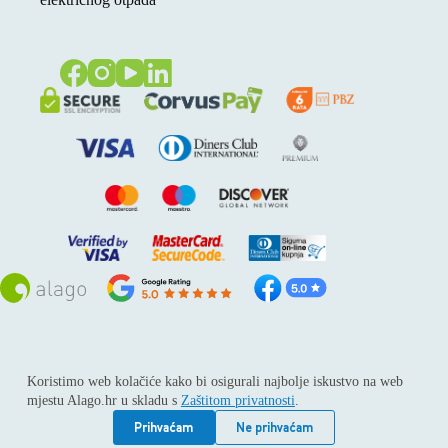
Sva prava pridržana © 2026
Alago
Koristimo web kolačiće kako bi osigurali najbolje iskustvo na web
ALAGO d.o.o. trgovina, usluge i zastupanje stranih tvrtki /
mjestu Alago.hr u skladu s
Zaštitom privatnosti
.
Adresa: Horvati 112, 10436 Rakov potok / Telefon: +385 1
6539 392 / E-mail: kontakt@alago.hr / Podaci o subjektu:
Prihvaćam
Ne prihvaćam
Subjekt je upisan kod Trgovačkog suda u Zagrebu pod