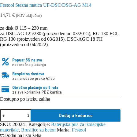
Festool Stezna matica UF-DSC/DSG-AG M14
14,71
€
(PDV uključen)
za disk Ø 115 – 230 mm
za DSC-AG 125/230 (proizveden od 03/2015), RG 130 ECI,
RG 130 (proizveden od 03/2015), DSC-AGC 18 FH
(proizveden od 04/2022)
Popust 5% na sva
neobročna plaćanja
Besplatna dostava
za narudžbe preko €135
Obročno plaćanje do 6 rata
za sve korisnike PBZ kartica
Dostupno po isteku zaliha
Festool
Dodaj u košaricu
Stezna
matica
SKU:
200241
Kategorije:
Baterijska pila za izolacijske
UF-
materijale
,
Brusilice za beton
Marka:
Festool
DSC/DSG-
Dodaj na listu želja