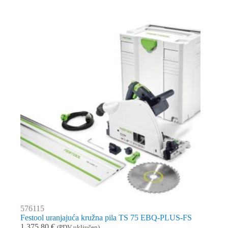
576115
Festool uranjajuća kružna pila TS 75 EBQ-PLUS-FS
1.375,80
€
(PDV uključen)