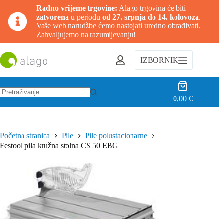
Radno vrijeme trgovine:
Alago trgovina će biti
zatvorena
u periodu
od 27. srpnja do 14. kolovoza
.
Vaše web narudžbe ćemo nastojati uredno obrađivati.
Zahvaljujemo na razumijevanju!
Preskoči
na
IZBORNIK
sadržaj
Košarica
0,00
€
Nema
rezultata.
Početna stranica
Pile
Pile polustacionarne
Festool pila kružna stolna CS 50 EBG