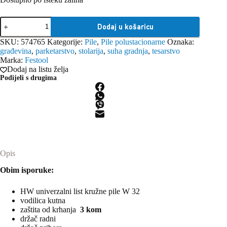
Festool
Dodaj u košaricu
pila
kružna
SKU:
574765
Kategorije:
Pile
,
Pile polustacionarne
Oznaka:
stolna
građevina
,
parketarstvo
,
stolarija
,
suha gradnja
,
tesarstvo
CS
Marka:
Festool
50
Dodaj na listu želja
EBG
Podijeli s drugima
količina
Opis
Obim isporuke:
HW univerzalni list kružne pile W 32
vodilica kutna
zaštita od krhanja
3 kom
držač radni