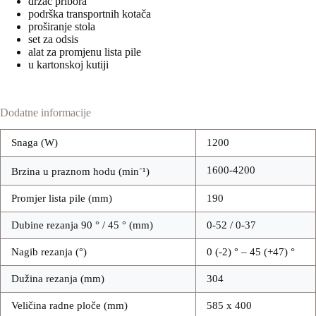
držač pribora
podrška transportnih kotača
proširanje stola
set za odsis
alat za promjenu lista pile
u kartonskoj kutiji
Dodatne informacije
Snaga (W)
1200
1600-4200
Brzina u praznom hodu (min⁻¹)
Promjer lista pile (mm)
190
Dubine rezanja 90 ° / 45 ° (mm)
0-52 / 0-37
Nagib rezanja (°)
0 (-2) ° – 45 (+47) °
Dužina rezanja (mm)
304
Veličina radne ploče (mm)
585 x 400