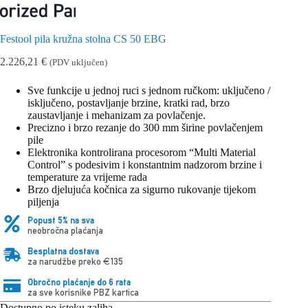
Festool pila kružna stolna CS 50 EBG
2.226,21
€
(PDV uključen)
Sve funkcije u jednoj ruci s jednom ručkom: uključeno /
isključeno, postavljanje brzine, kratki rad, brzo
zaustavljanje i mehanizam za povlačenje.
Precizno i brzo rezanje do 300 mm širine povlačenjem
pile
Elektronika kontrolirana procesorom “Multi Material
Control” s podesivim i konstantnim nadzorom brzine i
temperature za vrijeme rada
Brzo djelujuća kočnica za sigurno rukovanje tijekom
piljenja
Popust 5% na sva
neobročna plaćanja
Besplatna dostava
za narudžbe preko €135
Obročno plaćanje do 6 rata
za sve korisnike PBZ kartica
Dostupno po isteku zaliha