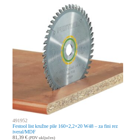
491952
Festool list kružne pile 160×2,2×20 W48 – za fini rez
iveral/MDF
81,39
€
(PDV uključen)