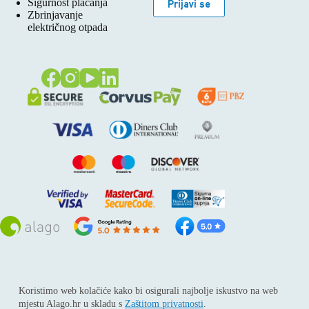
Sigurnost plaćanja
Prijavi se
Zbrinjavanje
električnog otpada
Sva prava pridržana © 2026
Alago
Koristimo web kolačiće kako bi osigurali najbolje iskustvo na web
ALAGO d.o.o. trgovina, usluge i zastupanje stranih tvrtki /
mjestu Alago.hr u skladu s
Zaštitom privatnosti
.