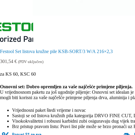
Festool Set listova kružne pile KSB-SORT/3 W/A 216×2,3
301,54
€
(PDV uključen)
za KS 60, KSC 60
Osnovni set: Dobro opremljen za vaše najčešće primjene piljenja.
U vrijednosnom paketu za još ugodnije piljenje: Osnovni set idealan je z
mogli biti korisni za vaše najčešće primjene piljenja drva, aluminija i pl
Vrijednosni paket štedi vrijeme i novac
Sastoji se od listova kružnih pila kategorija DRVO FI
Visokokvalitetni i robusni karbidni zubi osiguravaju dug vijek traj
Brz pristup pravom listu: Pravi list pile može se brzo pronaći uz 
Popust 5% na sva