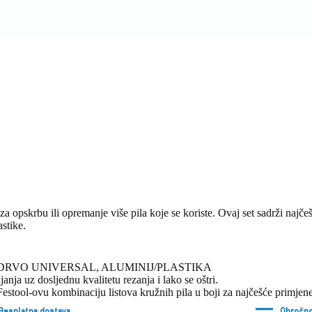
a opskrbu ili opremanje više pila koje se koriste. Ovaj set sadrži najčeš
astike.
NE CUT, DRVO UNIVERSAL, ALUMINIJ/PLASTIKA
anja uz dosljednu kvalitetu rezanja i lako se oštri.
Festool-ovu kombinaciju listova kružnih pila u boji za najčešće primjene
Besplatna dostava
Obročno