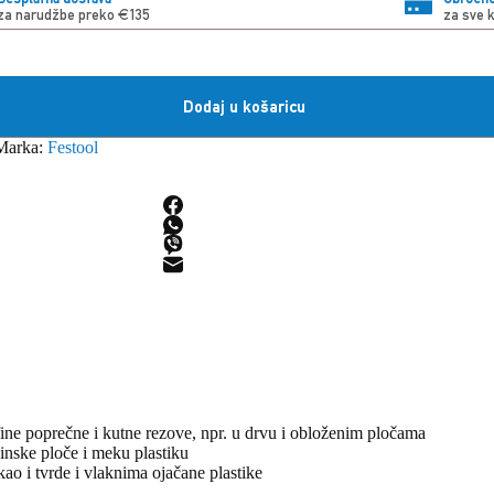
za narudžbe preko €135
za sve 
Dodaj u košaricu
Marka:
Festool
e poprečne i kutne rezove, npr. u drvu i obloženim pločama
ske ploče i meku plastiku
o i tvrde i vlaknima ojačane plastike