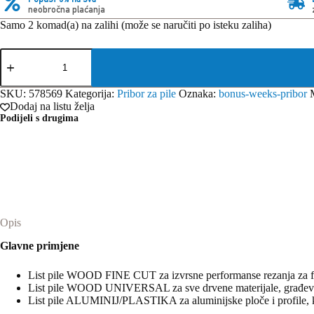
neobročna plaćanja
Samo 2 komad(a) na zalihi (može se naručiti po isteku zaliha)
Festool
Set
listova
kružne
SKU:
578569
Kategorija:
Pribor za pile
Oznaka:
bonus-weeks-pribor
pile
Dodaj na listu želja
KSB-
Podijeli s drugima
SORT/3
W/A
216x2,3
količina
Opis
Glavne primjene
List pile WOOD FINE CUT za izvrsne performanse rezanja za fin
List pile WOOD UNIVERSAL za sve drvene materijale, građevin
List pile ALUMINIJ/PLASTIKA za aluminijske ploče i profile, ka