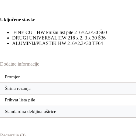
Uključene stavke
FINE CUT HW kružni list pile 216×2.3×30 Š60
DRUGI UNIVERSAL HW 216 x 2, 3 x 30 Š36
ALUMINIJ/PLASTIK HW 216×2.3×30 TF64
Dodatne informacije
Promjer
Širina rezanja
Prihvat lista pile
Standardna debljina oštrice
Recenzije (0)