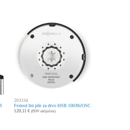
203334
8
Festool list pile za drvo HSB 100/Bi/OSC
120,11
€
(PDV uključen)