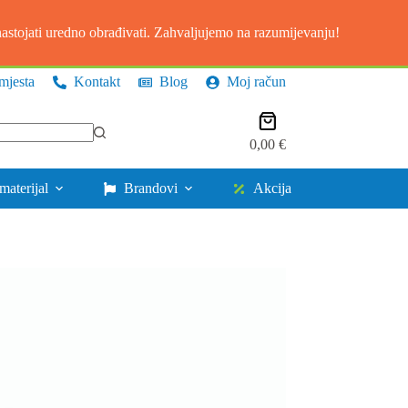
stojati uredno obrađivati. Zahvaljujemo na razumijevanju!
mjesta
Kontakt
Blog
Moj račun
Košarica
0,00
€
materijal
Brandovi
Akcija