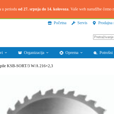
a
u periodu
od 27. srpnja do 14. kolovoza
. Vaše web narudžbe ćemo na
Početna
Servis
Prodajna 
Nema
rezultata.
vi
Organizacija
Oprema
Potrošni 
žne pile KSB-SORT/3 W/A 216×2,3