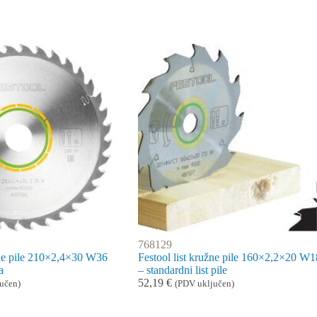
768129
žne pile 210×2,4×30 W36
Festool list kružne pile 160×2,2×20 W1
a
– standardni list pile
52,19
€
učen)
(PDV uključen)