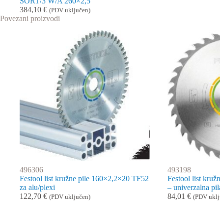
SORT/3 W/A 260×2,5
384,10
€
(PDV uključen)
Povezani proizvodi
496306
493198
Festool list kružne pile 160×2,2×20 TF52
Festool list kru
za alu/plexi
– univerzalna pil
122,70
€
84,01
€
(PDV uključen)
(PDV uklj