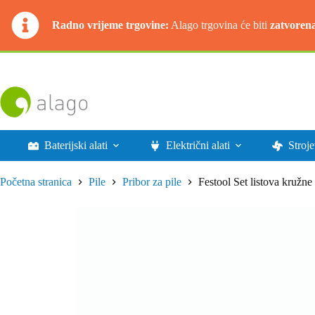
Radno vrijeme trgovine:
Alago trgovina će biti
zatvoren
Preskoči
na
sadržaj
Baterijski alati
Električni alati
Stroje
Početna stranica
Pile
Pribor za pile
Festool Set listova kru