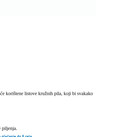
će korištene listove kružnih pila, koji bi svakako
 piljenja.
 plaćanje do 6 rata