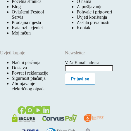
Početna stranica
O nama
Blog
Zapošljavanje
Ovlašteni Festool
Pohvale i prigovori
Servis
Uvjeti korištenja
Prodajna mjesta
Zaštita privatnosti
Katalozi i cjenici
Kontakt
Moj račun
Uvjeti kupnje
Newsletter
Načini plaćanja
Vaša E-mail adresa:
Dostava
Povrat i reklamacije
Sigurnost plaćanja
Prijavi se
Zbrinjavanje
električnog otpada