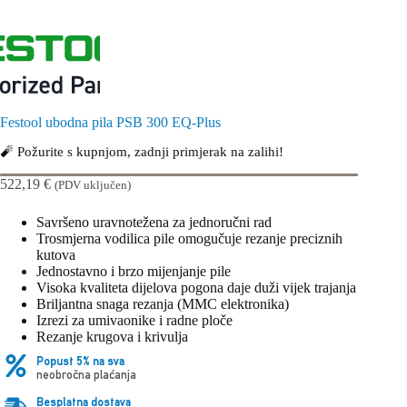
Festool ubodna pila PSB 300 EQ-Plus
🧨 Požurite s kupnjom, zadnji primjerak na zalihi!
522,19
€
(PDV uključen)
Savršeno uravnotežena za jednoručni rad
Trosmjerna vodilica pile omogučuje rezanje preciznih
kutova
Jednostavno i brzo mijenjanje pile
Visoka kvaliteta dijelova pogona daje duži vijek trajanja
Briljantna snaga rezanja (MMC elektronika)
Izrezi za umivaonike i radne ploče
Rezanje krugova i krivulja
Popust 5% na sva
neobročna plaćanja
Besplatna dostava