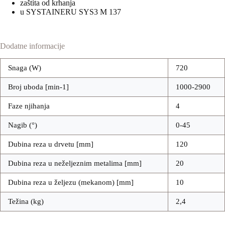
zaštita od krhanja
u SYSTAINERU SYS3 M 137
Dodatne informacije
Snaga (W)
720
Broj uboda [min-1]
1000-2900
Faze njihanja
4
Nagib (°)
0-45
Dubina reza u drvetu [mm]
120
Dubina reza u neželjeznim metalima [mm]
20
Dubina reza u željezu (mekanom) [mm]
10
Težina (kg)
2,4