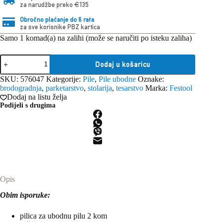
za narudžbe preko €135
Obročno plaćanje do 6 rata
za sve korisnike PBZ kartica
Samo 1 komad(a) na zalihi (može se naručiti po isteku zaliha)
Festool
Dodaj u košaricu
ubodna
pila
SKU:
576047
Kategorije:
Pile
,
Pile ubodne
Oznake:
PSB
brodogradnja
,
parketarstvo
,
stolarija
,
tesarstvo
Marka:
Festool
300
Dodaj na listu želja
EQ-
Podijeli s drugima
Plus
količina
Opis
Obim isporuke:
pilica za ubodnu pilu 2 kom