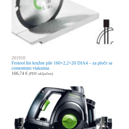
201910
Festool list kružne pile 160×2,2×20 DIA4 – za ploče sa
cementnim vlaknima
166,74
€
(PDV uključen)