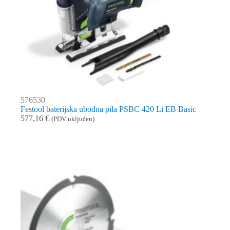
576530
Festool baterijska ubodna pila PSBC 420 Li EB Basic
577,16
€
(PDV uključen)