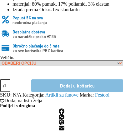
materijal: 80% pamuk, 17% poliamid, 3% elastan
Izrada prema Oeko-Tex standardu
Popust 5% na sva
neobročna plaćanja
Besplatna dostava
za narudžbe preko €135
Obročno plaćanje do 6 rata
za sve korisnike PBZ kartica
Veličina
Festool
Dodaj u košaricu
čarape
SOCK-
SKU:
N/A
Kategorija:
Artikli za fanove
Marka:
Festool
FT1
Dodaj na listu želja
količina
Podijeli s drugima