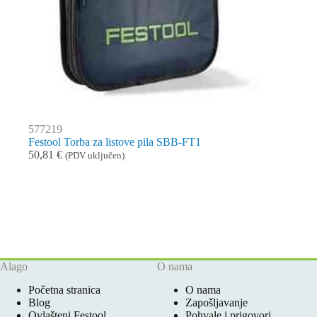
577219
Festool Torba za listove pila SBB-FT1
50,81
€
(PDV uključen)
Alago
O nama
Početna stranica
O nama
Blog
Zapošljavanje
Ovlašteni Festool
Pohvale i prigovori