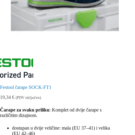
Festool čarape SOCK-FT1
19,34
€
(PDV uključen)
Čarape za svaku priliku
: Komplet od dvije čarape s
različitim dizajnom.
dostupan u dvije veličine: mala (EU 37–41) i velika
(EU 42–46)