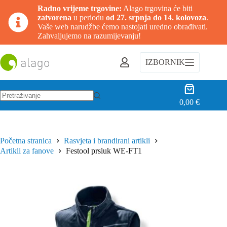
Radno vrijeme trgovine:
Alago trgovina će biti
zatvorena
u periodu
od 27. srpnja do 14. kolovoza
.
Vaše web narudžbe ćemo nastojati uredno obrađivati.
Zahvaljujemo na razumijevanju!
Preskoči
na
IZBORNIK
sadržaj
Košarica
0,00
€
Nema
rezultata.
Početna stranica
Rasvjeta i brandirani artikli
Artikli za fanove
Festool prsluk WE-FT1