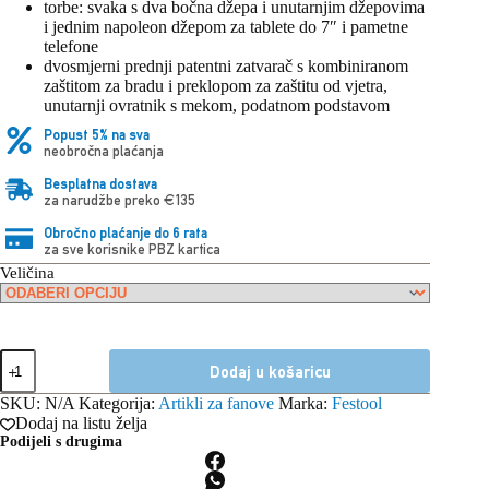
torbe: svaka s dva bočna džepa i unutarnjim džepovima
i jednim napoleon džepom za tablete do 7″ i pametne
telefone
dvosmjerni prednji patentni zatvarač s kombiniranom
zaštitom za bradu i preklopom za zaštitu od vjetra,
unutarnji ovratnik s mekom, podatnom podstavom
Popust 5% na sva
neobročna plaćanja
Besplatna dostava
za narudžbe preko €135
Obročno plaćanje do 6 rata
za sve korisnike PBZ kartica
Veličina
Festool
Dodaj u košaricu
prsluk
WE-
SKU:
N/A
Kategorija:
Artikli za fanove
Marka:
Festool
FT1
Dodaj na listu želja
količina
Podijeli s drugima