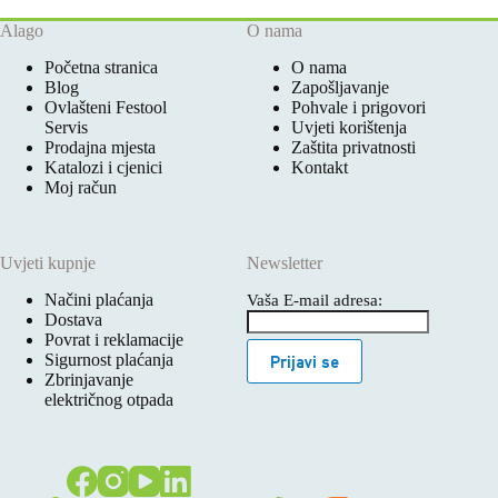
Alago
O nama
Početna stranica
O nama
Blog
Zapošljavanje
Ovlašteni Festool
Pohvale i prigovori
Servis
Uvjeti korištenja
Prodajna mjesta
Zaštita privatnosti
Katalozi i cjenici
Kontakt
Moj račun
Uvjeti kupnje
Newsletter
Načini plaćanja
Vaša E-mail adresa:
Dostava
Povrat i reklamacije
Sigurnost plaćanja
Prijavi se
Zbrinjavanje
električnog otpada