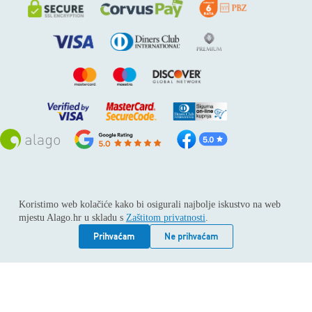
Sva prava pridržana © 2026
Alago
Koristimo web kolačiće kako bi osigurali najbolje iskustvo na web
ALAGO d.o.o. trgovina, usluge i zastupanje stranih tvrtki /
mjestu Alago.hr u skladu s
Zaštitom privatnosti
.
Adresa: Horvati 112, 10436 Rakov potok / Telefon: +385 1
6539 392 / E-mail: kontakt@alago.hr / Podaci o subjektu:
Prihvaćam
Ne prihvaćam
Subjekt je upisan kod Trgovačkog suda u Zagrebu pod
reg.uloškom broj 1-53420. / MBS: 080046630 / OIB:
11092339061 / EUID: HRSR.080046630 / Godina osnivanja:
1994. / Temeljni kapital: 4.615,00 €, uplaćen u cijelosti /
Društvo zastupa: Hrvoje Gotovac, dipl. ing. / Produkcija
weba:
Vindu Agency Ltd