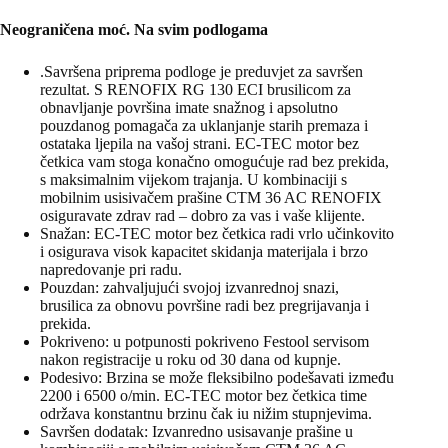
Neograničena moć. Na svim podlogama
.Savršena priprema podloge je preduvjet za savršen
rezultat. S RENOFIX RG 130 ECI brusilicom za
obnavljanje površina imate snažnog i apsolutno
pouzdanog pomagača za uklanjanje starih premaza i
ostataka ljepila na vašoj strani. EC-TEC motor bez
četkica vam stoga konačno omogućuje rad bez prekida,
s maksimalnim vijekom trajanja. U kombinaciji s
mobilnim usisivačem prašine CTM 36 AC RENOFIX
osiguravate zdrav rad – dobro za vas i vaše klijente.
Snažan: EC-TEC motor bez četkica radi vrlo učinkovito
i osigurava visok kapacitet skidanja materijala i brzo
napredovanje pri radu.
Pouzdan: zahvaljujući svojoj izvanrednoj snazi,
brusilica za obnovu površine radi bez pregrijavanja i
prekida.
Pokriveno: u potpunosti pokriveno Festool servisom
nakon registracije u roku od 30 dana od kupnje.
Podesivo: Brzina se može fleksibilno podešavati između
2200 i 6500 o/min. EC-TEC motor bez četkica time
održava konstantnu brzinu čak iu nižim stupnjevima.
Savršen dodatak: Izvanredno usisavanje prašine u