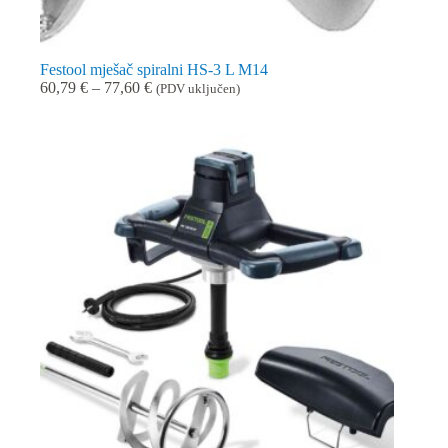
Festool mješač spiralni HS-3 L M14
Raspon
60,79
€
–
77,60
€
(PDV uključen)
cijena:
od
60,79 €
do
77,60 €