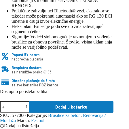
kombinaciji s mobilnim usisivačem CTM 36 AC
RENOFIX.
Praktično: zahvaljujući Bluetooth® vezi, ekstraktor se
također može pokrenuti automatski ako se RG 130 ECI
umetne u drugi izvor električne energije.
Fleksibilan: Brušenje poda sve do zida zahvaljujući
segmentu četke.
Sigurnije: Vodeći stol omogućuje ravnomjerno vođenje
brusilice za obnovu površine. Štoviše, visina uklanjanja
može se varijabilno podešavati.
Popust 5% na sva
neobročna plaćanja
Besplatna dostava
za narudžbe preko €135
Obročno plaćanje do 6 rata
za sve korisnike PBZ kartica
Dostupno po isteku zaliha
Festool
Dodaj u košaricu
Brusilice
za
SKU:
577060
Kategorije:
Brusilice za beton
,
Renovacija /
površinsku
Montaža
Marka:
Festool
restauraciju
Dodaj na listu želja
RENOFIX