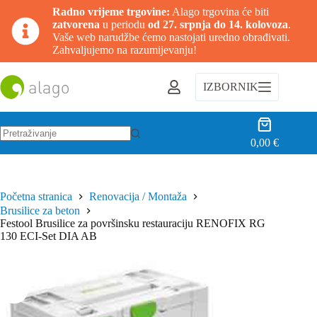
Radno vrijeme trgovine:
Alago trgovina će biti
zatvorena
u periodu
od 27. srpnja do 14. kolovoza
.
Vaše web narudžbe ćemo nastojati uredno obrađivati.
Zahvaljujemo na razumijevanju!
Preskoči
na
IZBORNIK
sadržaj
Košarica
0,00
€
Nema
rezultata.
Početna stranica
Renovacija / Montaža
Brusilice za beton
Festool Brusilice za površinsku restauraciju RENOFIX RG
130 ECI-Set DIA AB