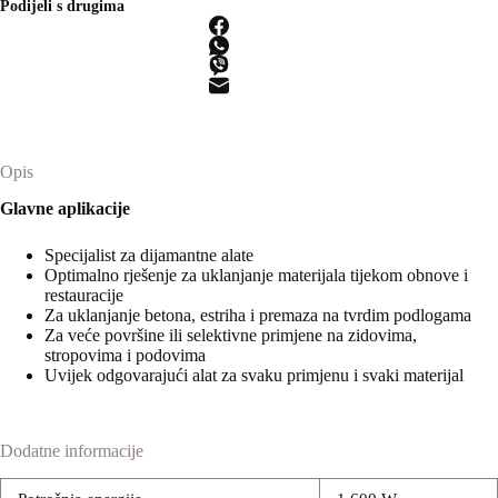
Podijeli s drugima
RG
130
ECI-
Set
DIA
AB
količina
Opis
Glavne aplikacije
Specijalist za dijamantne alate
Optimalno rješenje za uklanjanje materijala tijekom obnove i
restauracije
Za uklanjanje betona, estriha i premaza na tvrdim podlogama
Za veće površine ili selektivne primjene na zidovima,
stropovima i podovima
Uvijek odgovarajući alat za svaku primjenu i svaki materijal
Dodatne informacije