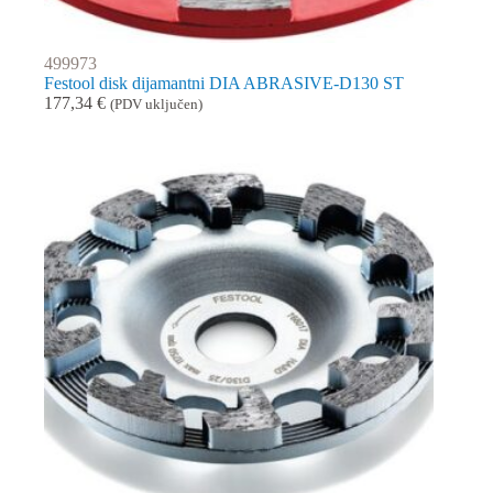
499973
Festool disk dijamantni DIA ABRASIVE-D130 ST
177,34
€
(PDV uključen)