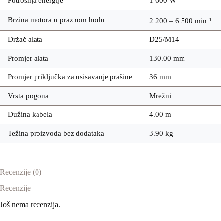
Potrošnja energije
1 600 W
Brzina motora u praznom hodu
2 200 – 6 500 min⁻¹
Držač alata
D25/M14
Promjer alata
130.00 mm
Promjer priključka za usisavanje prašine
36 mm
Vrsta pogona
Mrežni
Dužina kabela
4.00 m
Težina proizvoda bez dodataka
3.90 kg
Recenzije (0)
Recenzije
Još nema recenzija.