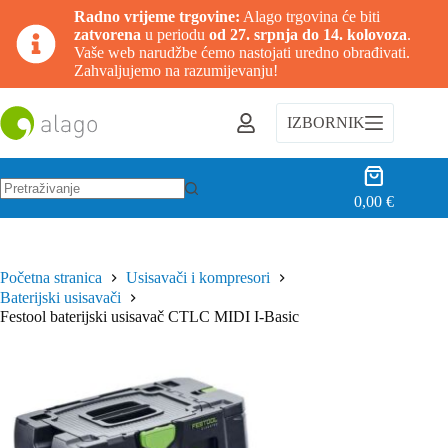
Radno vrijeme trgovine:
Alago trgovina će biti
zatvorena
u periodu
od 27. srpnja do 14. kolovoza
.
Vaše web narudžbe ćemo nastojati uredno obrađivati.
Zahvaljujemo na razumijevanju!
Preskoči
na
IZBORNIK
sadržaj
Košarica
0,00
€
Nema
rezultata.
Početna stranica
Usisavači i kompresori
Baterijski usisavači
Festool baterijski usisavač CTLC MIDI I-Basic