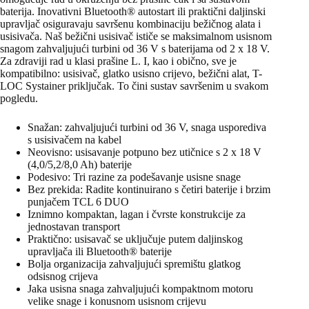
baterija. Inovativni Bluetooth® autostart ili praktični daljinski
upravljač osiguravaju savršenu kombinaciju bežičnog alata i
usisivača. Naš bežični usisivač ističe se maksimalnom usisnom
snagom zahvaljujući turbini od 36 V s baterijama od 2 x 18 V.
Za zdraviji rad u klasi prašine L. I, kao i obično, sve je
kompatibilno: usisivač, glatko usisno crijevo, bežični alat, T-
LOC Systainer priključak. To čini sustav savršenim u svakom
pogledu.
Snažan: zahvaljujući turbini od 36 V, snaga usporediva
s usisivačem na kabel
Neovisno: usisavanje potpuno bez utičnice s 2 x 18 V
(4,0/5,2/8,0 Ah) baterije
Podesivo: Tri razine za podešavanje usisne snage
Bez prekida: Radite kontinuirano s četiri baterije i brzim
punjačem TCL 6 DUO
Iznimno kompaktan, lagan i čvrste konstrukcije za
jednostavan transport
Praktično: usisavač se uključuje putem daljinskog
upravljača ili Bluetooth® baterije
Bolja organizacija zahvaljujući spremištu glatkog
odsisnog crijeva
Jaka usisna snaga zahvaljujući kompaktnom motoru
velike snage i konusnom usisnom crijevu