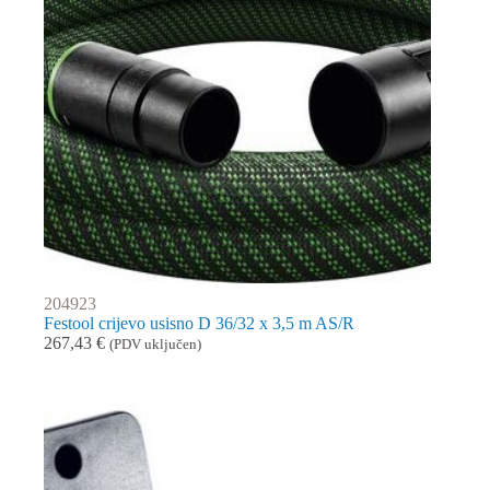
204923
Festool crijevo usisno D 36/32 x 3,5 m AS/R
267,43
€
(PDV uključen)