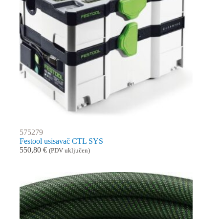
575279
Festool usisavač CTL SYS
550,80
€
(PDV uključen)