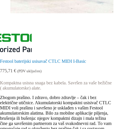
Festool baterijski usisavač CTLC MIDI I-Basic
775,71
€
(PDV uključen)
Kompaktna usisna snaga bez kabela. Savršen za vaše bežične
( akumulatorske) alate.
Zbogom prašino. I zdravo, dobro zdravlje – čak i bez
električne utičnice. Akumulatorski kompaktni usisivač CTLC
MIDI voli prašinu i savršeno je usklađen s vašim Festool
akumulatorskim alatima. Bilo za mobilne aplikacije piljenja,
brušenja ili bušenja: njegov kompaktni dizajn i mala težina
čine ga savršenim partnerom za vaš svakodnevni rad. To vam
omogućuje rad u okruženju bez prašine čak i sa sustavom