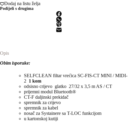
Dodaj na listu želja
količina
Podijeli s drugima
Opis
Obim isporuke:
SELFCLEAN filtar vrećica SC-FIS-CT MINI / MIDI-
2
1 kom
odsisno crijevo glatko 27/32 x 3,5 m AS / CT
prijemni modul Bluetooth®
CT-F daljinski prekidač
spremnik za crijevo
spremnik za kabel
nosač za Systainere sa T-LOC funkcijom
u kartonskoj kutiji