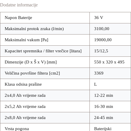
Dodatne informacije
Napon Baterije
36 V
Maksimalni protok zraka (l/min)
3100,00
Maksimalni vakum [Pa]
19000,00
Kapacitet spremnika / filter vrečice [litara]
15/12,5
Dimenzije (D x Š x V) [mm]
550 x 320 x 495
Veličina površine filtera [cm2]
3369
Klasa odsisa prašine
L
2x4,0 Ah vrijeme rada
12-22 min
2x5,2 Ah vrijeme rada
16-30 min
2x8,0 Ah vrijeme rada
24-45 min
Vrsta pogona
Baterijski