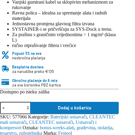
Vanjski gumirani kabel sa sklopivim mehanizmom za
rukovanje
Ravna polica – idealna za spremanje alata i radnih
materijala
Jednostavna promjena glavnog filtra izvana
SYSTAINER-i se pričvršćuju za SYS-Dock u trenu.
Za prašinu s graničnim vrijednostima > 1 mg/m³ (klasa
L)
ručno otprašivanje filtera i vrećice
Popust 5% na sva
neobročna plaćanja
Besplatna dostava
za narudžbe preko €135
Obročno plaćanje do 6 rata
za sve korisnike PBZ kartica
Dostupno po isteku zaliha
Festool
Dodaj u košaricu
baterijski
usisavač
SKU:
577066
Kategorije:
Baterijski usisavači
,
CLEANTEC
CTLC
mali usisavači
,
CLEANTEC usisavači
,
Usisavači i
MIDI
kompresori
Oznaka:
bonus-weeks-alati
,
građevina
,
stolarija
,
I-
tesarstvo
,
zubotehnika
Marka:
Festool
Basic