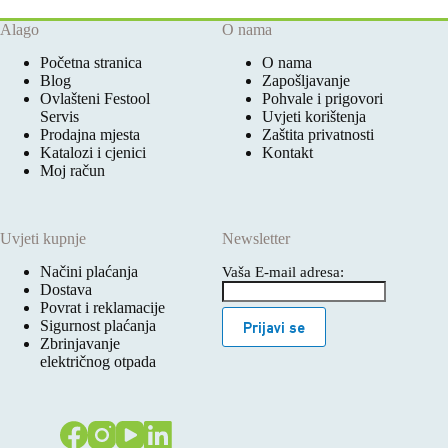
Alago
O nama
Početna stranica
O nama
Blog
Zapošljavanje
Ovlašteni Festool
Pohvale i prigovori
Servis
Uvjeti korištenja
Prodajna mjesta
Zaštita privatnosti
Katalozi i cjenici
Kontakt
Moj račun
Uvjeti kupnje
Newsletter
Načini plaćanja
Vaša E-mail adresa:
Dostava
Povrat i reklamacije
Sigurnost plaćanja
Prijavi se
Zbrinjavanje
električnog otpada