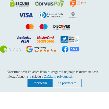
Sva prava pridržana © 2026
Alago
Koristimo web kolačiće kako bi osigurali najbolje iskustvo na web
ALAGO d.o.o. trgovina, usluge i zastupanje stranih tvrtki /
mjestu Alago.hr u skladu s
Zaštitom privatnosti
.
Adresa: Horvati 112, 10436 Rakov potok / Telefon: +385 1
6539 392 / E-mail: kontakt@alago.hr / Podaci o subjektu:
Prihvaćam
Ne prihvaćam
Subjekt je upisan kod Trgovačkog suda u Zagrebu pod
reg.uloškom broj 1-53420. / MBS: 080046630 / OIB:
11092339061 / EUID: HRSR.080046630 / Godina osnivanja:
1994. / Temeljni kapital: 4.615,00 €, uplaćen u cijelosti /
Društvo zastupa: Hrvoje Gotovac, dipl. ing. / Produkcija