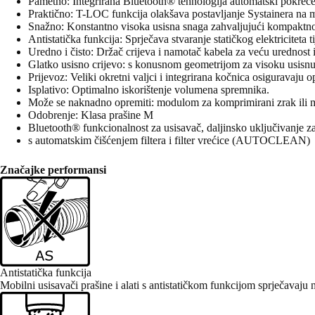
Pametno: Integrirana Bluetooth® tehnologija automatski pokreće 
Praktično: T-LOC funkcija olakšava postavljanje Systainera na m
Snažno: Konstantno visoka usisna snaga zahvaljujući kompaktnoj
Antistatička funkcija: Sprječava stvaranje statičkog elektriciteta 
Uredno i čisto: Držač crijeva i namotač kabela za veću urednost i
Glatko usisno crijevo: s konusnom geometrijom za visoku usisnu 
Prijevoz: Veliki okretni valjci i integrirana kočnica osiguravaju o
Isplativo: Optimalno iskorištenje volumena spremnika.
Može se naknadno opremiti: modulom za komprimirani zrak ili m
Odobrenje: Klasa prašine M
Bluetooth® funkcionalnost za usisavač, daljinsko uključivanje za
s automatskim čišćenjem filtera i filter vrećice (AUTOCLEAN)
Značajke performansi
Antistatička funkcija
Mobilni usisavači prašine i alati s antistatičkom funkcijom sprječavaju 