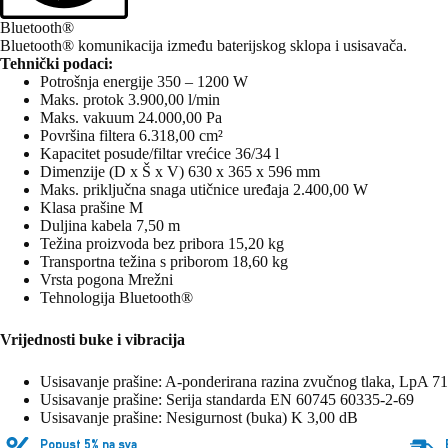
Bluetooth®
Bluetooth® komunikacija između baterijskog sklopa i usisavača.
Tehnički podaci:
Potrošnja energije 350 – 1200 W
Maks. protok 3.900,00 l/min
Maks. vakuum 24.000,00 Pa
Površina filtera 6.318,00 cm²
Kapacitet posude/filtar vrećice 36/34 l
Dimenzije (D x Š x V) 630 x 365 x 596 mm
Maks. priključna snaga utičnice uređaja 2.400,00 W
Klasa prašine M
Duljina kabela 7,50 m
Težina proizvoda bez pribora 15,20 kg
Transportna težina s priborom 18,60 kg
Vrsta pogona Mrežni
Tehnologija Bluetooth®
Vrijednosti buke i vibracija
Usisavanje prašine: A-ponderirana razina zvučnog tlaka, LpA 7
Usisavanje prašine: Serija standarda EN 60745 60335-2-69
Usisavanje prašine: Nesigurnost (buka) K 3,00 dB
Popust 5% na sva