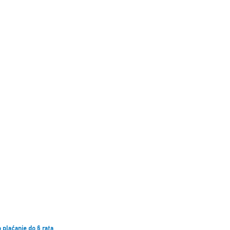
 plaćanje do 6 rata