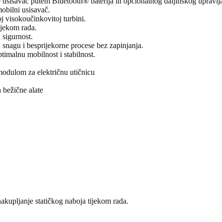
usisavač putem Bluetooth® baterija ili opcionalnog daljinskog upravlj
obilni usisavač.
 visokoučinkovitoj turbini.
tijekom rada.
 sigurnost.
snagu i besprijekorne procese bez zapinjanja.
ptimalnu mobilnost i stabilnost.
odulom za električnu utičnicu
 bežične alate
nakupljanje statičkog naboja tijekom rada.