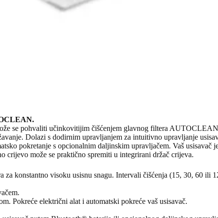
AUTOCLEAN.
e pohvaliti učinkovitijim čišćenjem glavnog filtera AUTOCLEAN. T
održavanje. Dolazi s dodirnim upravljanjem za intuitivno upravljanje usis
atsko pokretanje s opcionalnim daljinskim upravljačem. Vaš usisavač je
no crijevo može se praktično spremiti u integrirani držač crijeva.
 konstantno visoku usisnu snagu. Intervali čišćenja (15, 30, 60 ili 12
avačem.
om. Pokreće električni alat i automatski pokreće vaš usisavač.
.