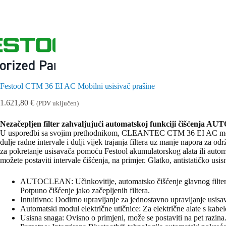
Festool CTM 36 EI AC Mobilni usisivač prašine
1.621,80
€
(PDV uključen)
Nezačepljen filter zahvaljujući automatskoj funkciji čišćenja 
U usporedbi sa svojim prethodnikom, CLEANTEC CTM 36 EI AC može s
dulje radne intervale i dulji vijek trajanja filtera uz manje napora za 
za pokretanje usisavača pomoću Festool akumulatorskog alata ili autom
možete postaviti intervale čišćenja, na primjer. Glatko, antistatičko usis
AUTOCLEAN: Učinkovitije, automatsko čišćenje glavnog filtera za
Potpuno čišćenje jako začepljenih filtera.
Intuitivno: Dodirno upravljanje za jednostavno upravljanje usis
Automatski modul električne utičnice: Za električne alate s kabel
Usisna snaga: Ovisno o primjeni, može se postaviti na pet razina