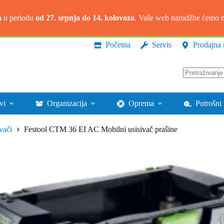
a
u periodu
od 27. srpnja do 14. kolovoza
. Vaše web narudžbe ćemo na
Početna
Servis
Prodajna 
Nema
rezultata.
vi
Organizacija
Oprema
Potrošni 
vači
Festool CTM 36 EI AC Mobilni usisivač prašine