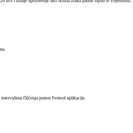
20 m/s i izdaje upozorenje ako brzina zraka padne ispod te vrijednosti.
ata.
tervalima čišćenja putem Festool aplikacije.