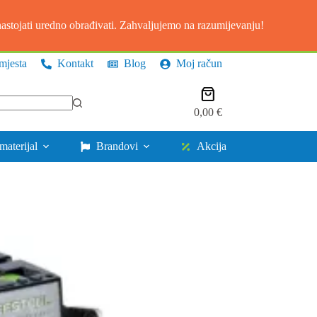
stojati uredno obrađivati. Zahvaljujemo na razumijevanju!
mjesta
Kontakt
Blog
Moj račun
Košarica
0,00
€
materijal
Brandovi
Akcija