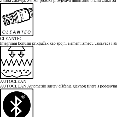
Zaštita zdravlja: Senzor protoka provjerava minimalnu brzinu zraka od 
CLEANTEC
Integrirani konusni priključak kao spojni element između usisavača i al
AUTOCLEAN
AUTOCLEAN Automatski sustav čišćenja glavnog filtera s podesivim in