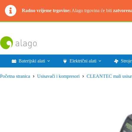
Radno vrijeme trgovine:
Alago trgovina će biti
zatvoren
Preskoči
na
sadržaj
Baterijski alati
Električni alati
Stroje
Početna stranica
Usisavači i kompresori
CLEANTEC mali usisa