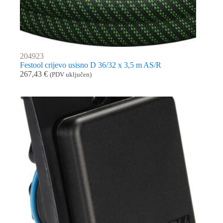
204923
Festool crijevo usisno D 36/32 x 3,5 m AS/R
267,43
€
(PDV uključen)