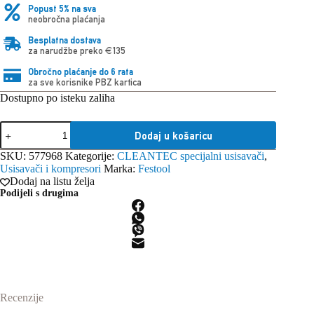
Popust 5% na sva
neobročna plaćanja
Besplatna dostava
za narudžbe preko €135
Obročno plaćanje do 6 rata
za sve korisnike PBZ kartica
Dostupno po isteku zaliha
Festool
Dodaj u košaricu
Glavni
filter
SKU:
577968
Kategorije:
CLEANTEC specijalni usisavači
,
HF-
Usisavači i kompresori
Marka:
Festool
SYS-
Dodaj na listu želja
AIR
Podijeli s drugima
M
količina
Recenzije