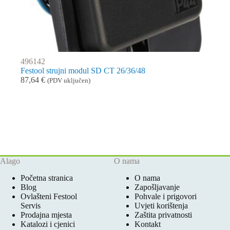
496142
Festool strujni modul SD CT 26/36/48
87,64
€
(PDV uključen)
Alago
O nama
Početna stranica
O nama
Blog
Zapošljavanje
Ovlašteni Festool
Pohvale i prigovori
Servis
Uvjeti korištenja
Prodajna mjesta
Zaštita privatnosti
Katalozi i cjenici
Kontakt