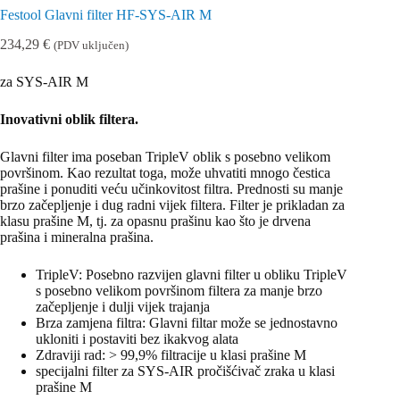
Festool Glavni filter HF-SYS-AIR M
234,29
€
(PDV uključen)
za SYS-AIR M
Inovativni oblik filtera.
Glavni filter ima poseban TripleV oblik s posebno velikom
površinom. Kao rezultat toga, može uhvatiti mnogo čestica
prašine i ponuditi veću učinkovitost filtra. Prednosti su manje
brzo začepljenje i dug radni vijek filtera. Filter je prikladan za
klasu prašine M, tj. za opasnu prašinu kao što je drvena
prašina i mineralna prašina.
TripleV: Posebno razvijen glavni filter u obliku TripleV
s posebno velikom površinom filtera za manje brzo
začepljenje i dulji vijek trajanja
Brza zamjena filtra: Glavni filtar može se jednostavno
ukloniti i postaviti bez ikakvog alata
Zdraviji rad: > 99,9% filtracije u klasi prašine M
specijalni filter za SYS-AIR pročišćivač zraka u klasi
prašine M