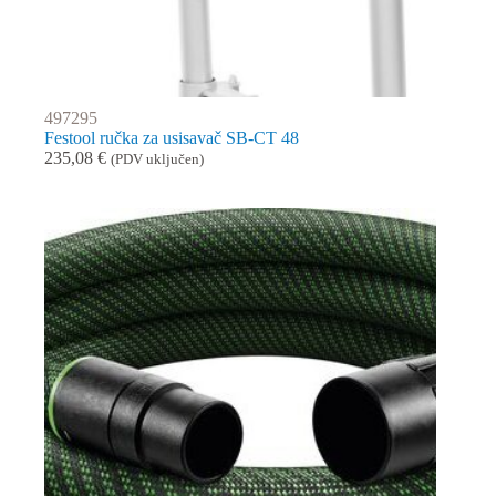
497295
Festool ručka za usisavač SB-CT 48
235,08
€
(PDV uključen)