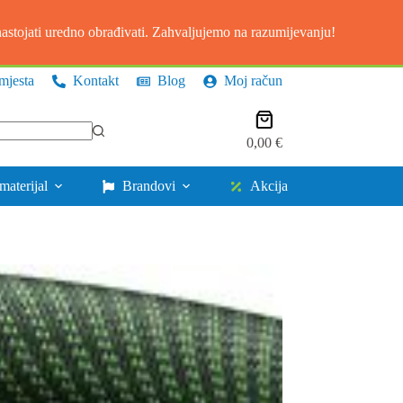
stojati uredno obrađivati. Zahvaljujemo na razumijevanju!
mjesta
Kontakt
Blog
Moj račun
Košarica
0,00
€
materijal
Brandovi
Akcija