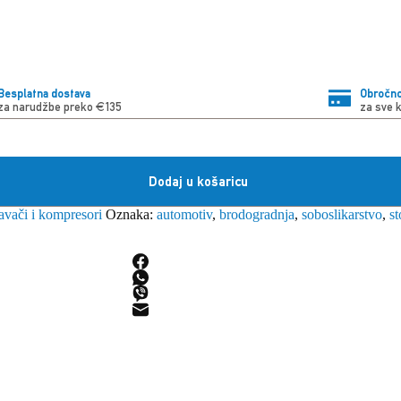
Besplatna dostava
Obročno
za narudžbe preko €135
za sve 
Dodaj u košaricu
avači i kompresori
Oznaka:
automotiv
,
brodogradnja
,
soboslikarstvo
,
st