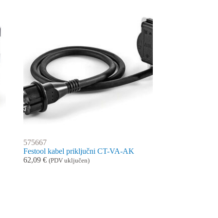
575667
Festool kabel priključni CT-VA-AK
62,09
€
(PDV uključen)