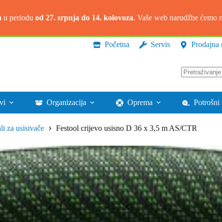
a
u periodu
od 27. srpnja do 14. kolovoza
. Vaše web narudžbe ćemo na
Početna
Servis
Prodajna 
Nema
rezultata.
vi
Organizacija
Oprema
Potrošni 
ali za usisivače
Festool crijevo usisno D 36 x 3,5 m AS/CTR