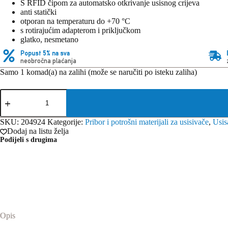
S RFID čipom za automatsko otkrivanje usisnog crijeva
anti statički
otporan na temperaturu do +70 °C
s rotirajućim adapterom i priključkom
glatko, nesmetano
Popust 5% na sva
neobročna plaćanja
Samo 1 komad(a) na zalihi (može se naručiti po isteku zaliha)
Festool
crijevo
usisno
D
SKU:
204924
Kategorije:
Pribor i potrošni materijali za usisivače
,
Usis
36
Dodaj na listu želja
x
Podijeli s drugima
3,5
m
AS/CTR
količina
Opis