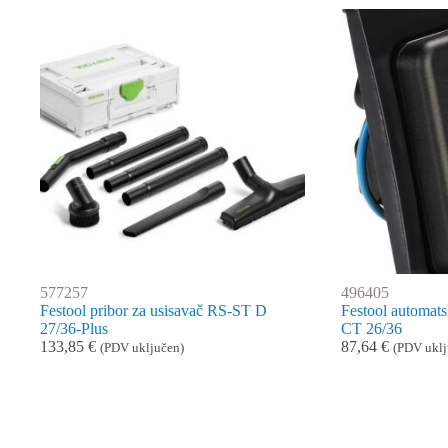
577257
496405
Festool pribor za usisavač RS-ST D
Festool automat
27/36-Plus
CT 26/36
133,85
€
87,64
€
(PDV uključen)
(PDV uklj