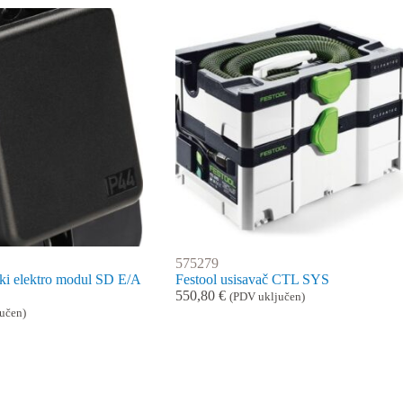
575279
ski elektro modul SD E/A
Festool usisavač CTL SYS
550,80
€
(PDV uključen)
učen)