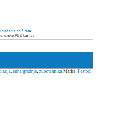
 plaćanje do 6 rata
korisnike PBZ kartica
olarija
,
suha gradnja
,
zubotehnika
Marka:
Festool