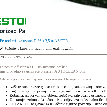
Festool crijevo usisno D 36 x 3,5 m AS/CTR
🧨 Požurite s kupnjom, zadnji primjerak na zalihi!
285,83
€
(PDV uključen)
za poslove čišćenja s CT usisivačima prašine
nije prikladno za usisivače prašine s AUTOCLEAN-om
Glatko i još više bez napora – za savršeno klizanje po površini.
Naše usisno crijevo: glatko i elastično – s glatkom vanjštinom 
osigurava sigurno prianjanje na odgovarajući alat – vi odlučujete 
Robusna, glatka vanjska obloga sprječava zahvaćanje usisnog cr
Unutarnje, iznimno elastično usisno crijevo za maksimalnu fleksi
CLEANTEC naglavak za izvlačenje sigurno povezuje usisno crije