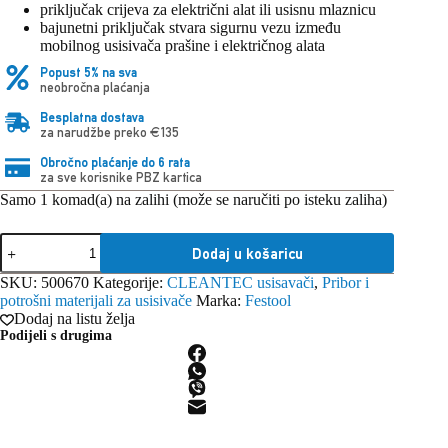
priključak crijeva za električni alat ili usisnu mlaznicu
bajunetni priključak stvara sigurnu vezu između
mobilnog usisivača prašine i električnog alata
Popust 5% na sva
neobročna plaćanja
Besplatna dostava
za narudžbe preko €135
Obročno plaćanje do 6 rata
za sve korisnike PBZ kartica
Samo 1 komad(a) na zalihi (može se naručiti po isteku zaliha)
Festool
Dodaj u košaricu
Adapter
D
SKU:
500670
Kategorije:
CLEANTEC usisavači
,
Pribor i
36
potrošni materijali za usisivače
Marka:
Festool
DM-
Dodaj na listu želja
AS/CT
Podijeli s drugima
količina