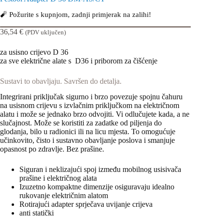
🧨 Požurite s kupnjom, zadnji primjerak na zalihi!
36,54
€
(PDV uključen)
za usisno crijevo D 36
za sve električne alate s D36 i priborom za čišćenje
Sustavi to obavljaju. Savršen do detalja.
Integrirani priključak sigurno i brzo povezuje spojnu čahuru
na usisnom crijevu s izvlačnim priključkom na električnom
alatu i može se jednako brzo odvojiti. Vi odlučujete kada, a ne
slučajnost. Može se koristiti za zadatke od piljenja do
glodanja, bilo u radionici ili na licu mjesta. To omogućuje
učinkovito, čisto i sustavno obavljanje poslova i smanjuje
opasnost po zdravlje. Bez prašine.
Siguran i neklizajući spoj između mobilnog usisivača
prašine i električnog alata
Izuzetno kompaktne dimenzije osiguravaju idealno
rukovanje električnim alatom
Rotirajući adapter sprječava uvijanje crijeva
anti statički