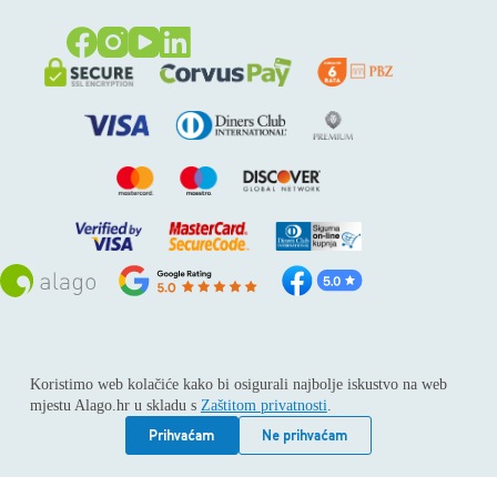
Sva prava pridržana © 2026
Alago
Koristimo web kolačiće kako bi osigurali najbolje iskustvo na web
ALAGO d.o.o. trgovina, usluge i zastupanje stranih tvrtki /
mjestu Alago.hr u skladu s
Zaštitom privatnosti
.
Adresa: Horvati 112, 10436 Rakov potok / Telefon: +385 1
6539 392 / E-mail: kontakt@alago.hr / Podaci o subjektu:
Prihvaćam
Ne prihvaćam
Subjekt je upisan kod Trgovačkog suda u Zagrebu pod
reg.uloškom broj 1-53420. / MBS: 080046630 / OIB:
11092339061 / EUID: HRSR.080046630 / Godina osnivanja: