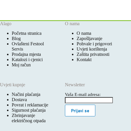
Alago
O nama
Početna stranica
O nama
Blog
Zapošljavanje
Ovlašteni Festool
Pohvale i prigovori
Servis
Uvjeti korištenja
Prodajna mjesta
Zaštita privatnosti
Katalozi i cjenici
Kontakt
Moj račun
Uvjeti kupnje
Newsletter
Načini plaćanja
Vaša E-mail adresa:
Dostava
Povrat i reklamacije
Sigurnost plaćanja
Prijavi se
Zbrinjavanje
električnog otpada