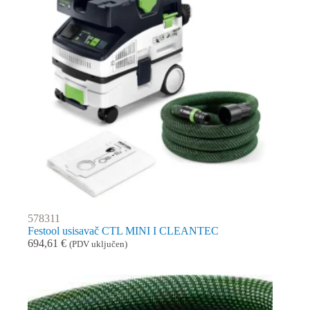
578311
Festool usisavač CTL MINI I CLEANTEC
694,61
€
(PDV uključen)