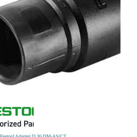
Festool Adapter D 36 DM-AS/CT