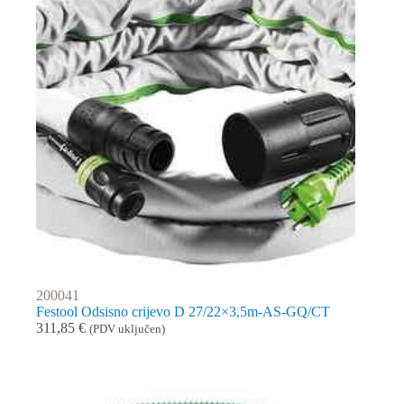
200041
Festool Odsisno crijevo D 27/22×3,5m-AS-GQ/CT
311,85
€
(PDV uključen)