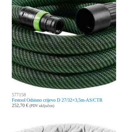
577158
Festool Odsisno crijevo D 27/32×3,5m-AS/CTR
252,70
€
(PDV uključen)