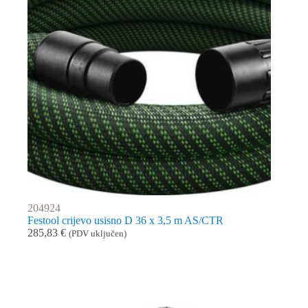
204924
Festool crijevo usisno D 36 x 3,5 m AS/CTR
285,83
€
(PDV uključen)