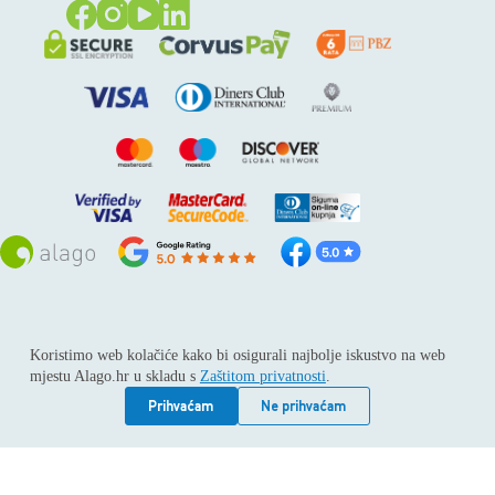
Sva prava pridržana © 2026
Alago
Koristimo web kolačiće kako bi osigurali najbolje iskustvo na web
ALAGO d.o.o. trgovina, usluge i zastupanje stranih tvrtki /
mjestu Alago.hr u skladu s
Zaštitom privatnosti
.
Adresa: Horvati 112, 10436 Rakov potok / Telefon: +385 1
6539 392 / E-mail: kontakt@alago.hr / Podaci o subjektu:
Prihvaćam
Ne prihvaćam
Subjekt je upisan kod Trgovačkog suda u Zagrebu pod
reg.uloškom broj 1-53420. / MBS: 080046630 / OIB:
11092339061 / EUID: HRSR.080046630 / Godina osnivanja:
1994. / Temeljni kapital: 4.615,00 €, uplaćen u cijelosti /