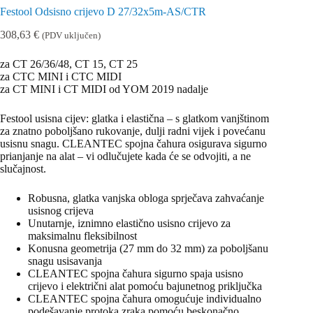
Festool Odsisno crijevo D 27/32x5m-AS/CTR
308,63
€
(PDV uključen)
za CT 26/36/48, CT 15, CT 25
za CTC MINI i CTC MIDI
za CT MINI i CT MIDI od YOM 2019 nadalje
Festool usisna cijev: glatka i elastična – s glatkom vanjštinom
za znatno poboljšano rukovanje, dulji radni vijek i povećanu
usisnu snagu. CLEANTEC spojna čahura osigurava sigurno
prianjanje na alat – vi odlučujete kada će se odvojiti, a ne
slučajnost.
Robusna, glatka vanjska obloga sprječava zahvaćanje
usisnog crijeva
Unutarnje, iznimno elastično usisno crijevo za
maksimalnu fleksibilnost
Konusna geometrija (27 mm do 32 mm) za poboljšanu
snagu usisavanja
CLEANTEC spojna čahura sigurno spaja usisno
crijevo i električni alat pomoću bajunetnog priključka
CLEANTEC spojna čahura omogućuje individualno
podešavanje protoka zraka pomoću beskonačno