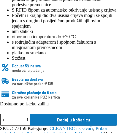
podesive premosnice
S RFID čipom za automatsko otkrivanje usisnog crijeva
Početni i krajnji dio dva usisna crijeva mogu se spojiti
jedan s drugim i posljedično produžiti njihovim
spajanjem
anti statički
otporan na temperaturu do +70 °C
s rotirajućim adapterom i spojnom čahurom s
integriranom premosnicom
glatko, nesmetano
Stožast
Popust 5% na sva
neobročna plaćanja
Besplatna dostava
za narudžbe preko €135
Obročno plaćanje do 6 rata
za sve korisnike PBZ kartica
Dostupno po isteku zaliha
Festool
Dodaj u košaricu
Odsisno
crijevo
SKU:
577159
Kategorije:
CLEANTEC usisavači
,
Pribor i
D