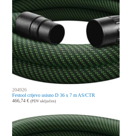
204926
Festool crijevo usisno D 36 x 7 m AS/CTR
466,74
€
(PDV uključen)