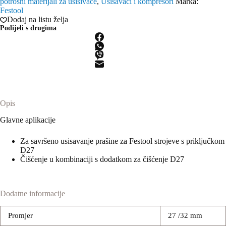
potrošni materijali za usisivače
,
Usisavači i kompresori
Marka:
27/32x5m-
Festool
AS/CTR
Dodaj na listu želja
količina
Podijeli s drugima
Opis
Glavne aplikacije
Za savršeno usisavanje prašine za Festool strojeve s priključkom
D27
Čišćenje u kombinaciji s dodatkom za čišćenje D27
Dodatne informacije
Promjer
27 /32 mm