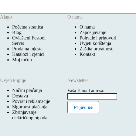
Alago
O nama
Početna stranica
O nama
Blog
Zapošljavanje
Ovlašteni Festool
Pohvale i prigovori
Servis
Uvjeti korištenja
Prodajna mjesta
Zaštita privatnosti
Katalozi i cjenici
Kontakt
Moj račun
Uvjeti kupnje
Newsletter
Načini plaćanja
Vaša E-mail adresa:
Dostava
Povrat i reklamacije
Sigurnost plaćanja
Prijavi se
Zbrinjavanje
električnog otpada