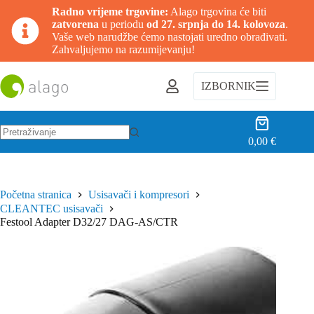
Radno vrijeme trgovine:
Alago trgovina će biti
zatvorena
u periodu
od 27. srpnja do 14. kolovoza
.
Vaše web narudžbe ćemo nastojati uredno obrađivati.
Zahvaljujemo na razumijevanju!
Preskoči
na
IZBORNIK
sadržaj
Košarica
0,00
€
Nema
rezultata.
Početna stranica
Usisavači i kompresori
CLEANTEC usisavači
Festool Adapter D32/27 DAG-AS/CTR