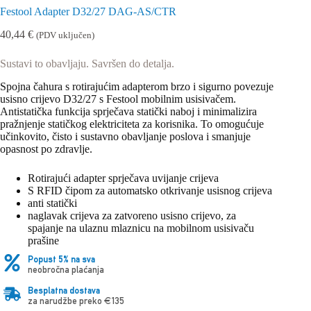
Festool Adapter D32/27 DAG-AS/CTR
40,44
€
(PDV uključen)
Sustavi to obavljaju. Savršen do detalja.
Spojna čahura s rotirajućim adapterom brzo i sigurno povezuje
usisno crijevo D32/27 s Festool mobilnim usisivačem.
Antistatička funkcija sprječava statički naboj i minimalizira
pražnjenje statičkog elektriciteta za korisnika. To omogućuje
učinkovito, čisto i sustavno obavljanje poslova i smanjuje
opasnost po zdravlje.
Rotirajući adapter sprječava uvijanje crijeva
S RFID čipom za automatsko otkrivanje usisnog crijeva
anti statički
naglavak crijeva za zatvoreno usisno crijevo, za
spajanje na ulaznu mlaznicu na mobilnom usisivaču
prašine
Popust 5% na sva
neobročna plaćanja
Besplatna dostava
za narudžbe preko €135