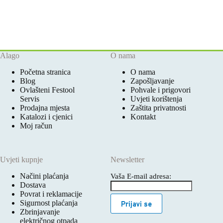
Alago
O nama
Početna stranica
O nama
Blog
Zapošljavanje
Ovlašteni Festool
Pohvale i prigovori
Servis
Uvjeti korištenja
Prodajna mjesta
Zaštita privatnosti
Katalozi i cjenici
Kontakt
Moj račun
Uvjeti kupnje
Newsletter
Načini plaćanja
Vaša E-mail adresa:
Dostava
Povrat i reklamacije
Sigurnost plaćanja
Prijavi se
Zbrinjavanje
električnog otpada