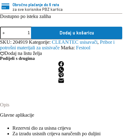
Obročno plaćanje do 6 rata
za sve korisnike PBZ kartica
Dostupno po isteku zaliha
Festool
Dodaj u košaricu
Adapter
D32/27
SKU:
204919
Kategorije:
CLEANTEC usisavači
,
Pribor i
DAG-
potrošni materijali za usisivače
Marka:
Festool
AS/CTR
Dodaj na listu želja
količina
Podijeli s drugima
Opis
Glavne aplikacije
Rezervni dio za usisna crijeva
Za izradu usisnih crijeva naručenih po duljini