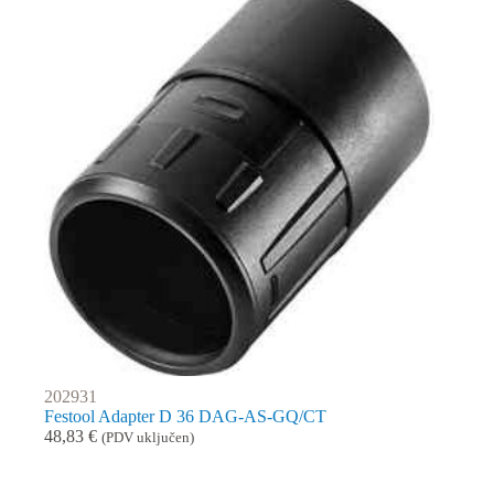
202931
Festool Adapter D 36 DAG-AS-GQ/CT
48,83
€
(PDV uključen)