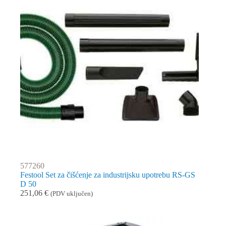
577260
Festool Set za čišćenje za industrijsku upotrebu RS-GS
D 50
251,06
€
(PDV uključen)