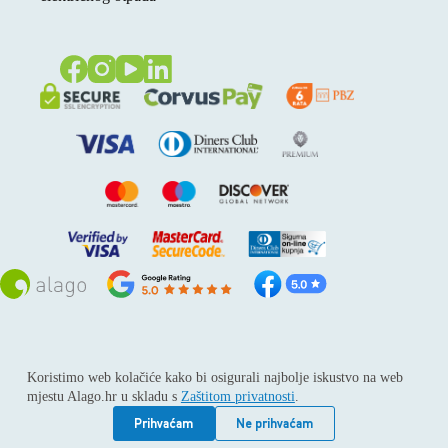
Sva prava pridržana © 2026
Alago
Koristimo web kolačiće kako bi osigurali najbolje iskustvo na web
ALAGO d.o.o. trgovina, usluge i zastupanje stranih tvrtki /
mjestu Alago.hr u skladu s
Zaštitom privatnosti
.
Adresa: Horvati 112, 10436 Rakov potok / Telefon: +385 1
6539 392 / E-mail: kontakt@alago.hr / Podaci o subjektu:
Prihvaćam
Ne prihvaćam
Subjekt je upisan kod Trgovačkog suda u Zagrebu pod