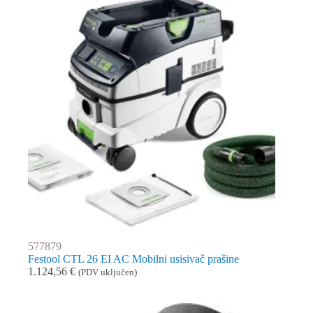
577879
Festool CTL 26 EI AC Mobilni usisivač prašine
1.124,56
€
(PDV uključen)