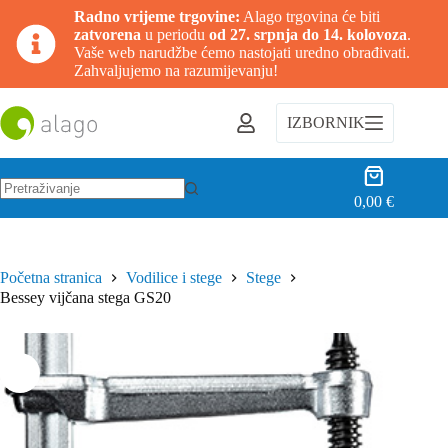
Radno vrijeme trgovine:
Alago trgovina će biti
zatvorena
u periodu
od 27. srpnja do 14. kolovoza
.
Vaše web narudžbe ćemo nastojati uredno obrađivati.
Zahvaljujemo na razumijevanju!
Preskoči
na
IZBORNIK
sadržaj
Košarica
0,00
€
Nema
rezultata.
Početna stranica
Vodilice i stege
Stege
Bessey vijčana stega GS20