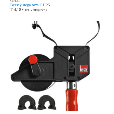
GH25
Bessey stega brza GH25
114,18
€
(PDV uključen)