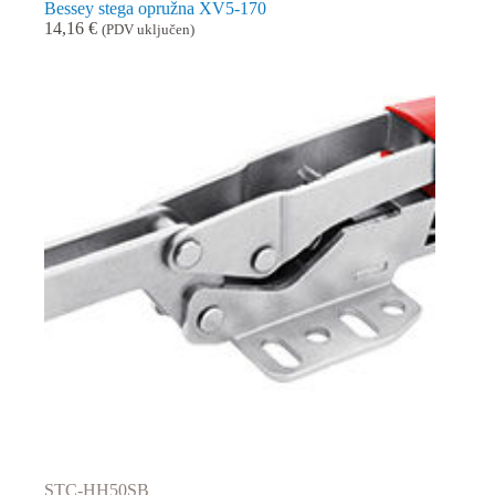
Bessey stega opružna XV5-170
14,16
€
(PDV uključen)
STC-HH50SB