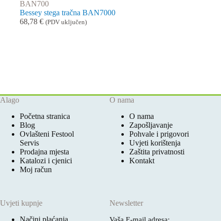
BAN700
Bessey stega tračna BAN7000
68,78
€
(PDV uključen)
Alago
O nama
Početna stranica
O nama
Blog
Zapošljavanje
Ovlašteni Festool
Pohvale i prigovori
Servis
Uvjeti korištenja
Prodajna mjesta
Zaštita privatnosti
Katalozi i cjenici
Kontakt
Moj račun
Uvjeti kupnje
Newsletter
Načini plaćanja
Vaša E-mail adresa: