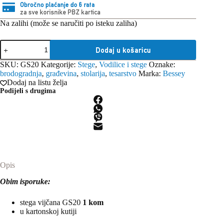
Obročno plaćanje do 6 rata
za sve korisnike PBZ kartica
Na zalihi (može se naručiti po isteku zaliha)
Bessey
Dodaj u košaricu
vijčana
stega
SKU:
GS20
Kategorije:
Stege
,
Vodilice i stege
Oznake:
GS20
brodogradnja
,
građevina
,
stolarija
,
tesarstvo
Marka:
Bessey
količina
Dodaj na listu želja
Podijeli s drugima
Opis
Obim isporuke:
stega vijčana GS20
1 kom
u kartonskoj kutiji