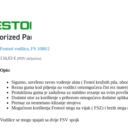
Festool vodilica, FS 1080/2
134,03
€
(PDV uključen)
Opis:
Sigurno, savršeno ravno vođenje alata ( Festol kružnih pila, ubod
Rezna guma kod piljenja na vodilici omomgućava čist rez materijala
Protuklizna guma je zadužena za stabilno rezanje na svim površ
Dodatni utor za korištenje s priborom omogućava dodatne aplika
Premaz za nesmetano klizanje strojeva
Mogućnost korištenja Festool stega na vijak ( FSZ) i brzih stega 
Vodilice se mogu spajati sa dvije FSV spojk