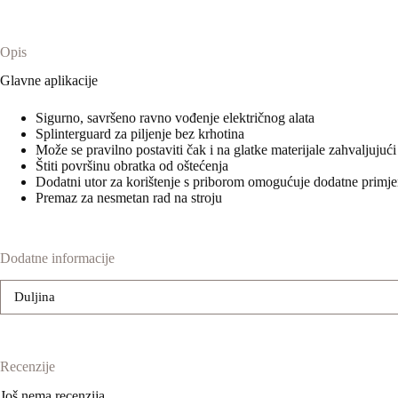
Opis
Glavne aplikacije
Sigurno, savršeno ravno vođenje električnog alata
Splinterguard za piljenje bez krhotina
Može se pravilno postaviti čak i na glatke materijale zahvaljujuć
Štiti površinu obratka od oštećenja
Dodatni utor za korištenje s priborom omogućuje dodatne primj
Premaz za nesmetan rad na stroju
Dodatne informacije
Duljina
Recenzije
Još nema recenzija.