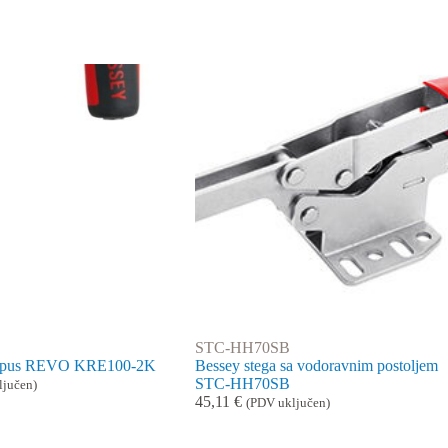
STC-HH70SB
korpus REVO KRE100-2K
Bessey stega sa vodoravnim postoljem
STC-HH70SB
ljučen)
45,11
€
(PDV uključen)