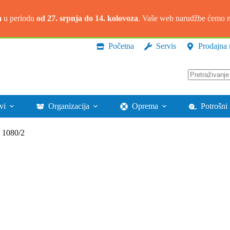
a
u periodu
od 27. srpnja do 14. kolovoza
. Vaše web narudžbe ćemo na
Početna
Servis
Prodajna 
Nema
rezultata.
vi
Organizacija
Oprema
Potrošni 
S 1080/2