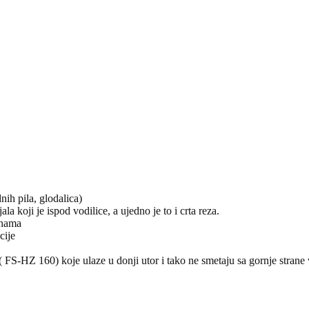
nih pila, glodalica)
 koji je ispod vodilice, a ujedno je to i crta reza.
inama
cije
( FS-HZ 160) koje ulaze u donji utor i tako ne smetaju sa gornje strane 