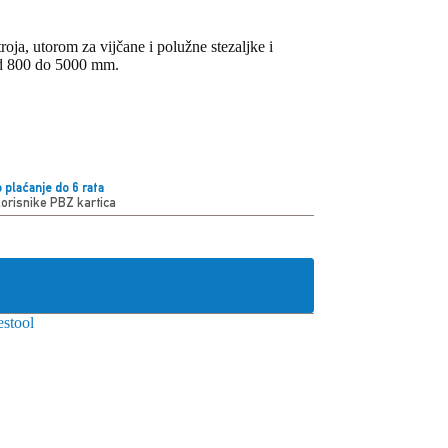
oja, utorom za vijčane i polužne stezaljke i
a od 800 do 5000 mm.
 plaćanje do 6 rata
korisnike PBZ kartica
estool