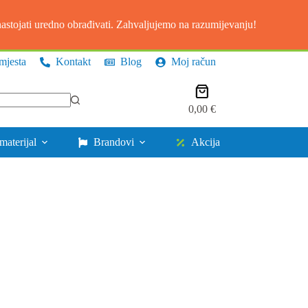
stojati uredno obrađivati. Zahvaljujemo na razumijevanju!
mjesta
Kontakt
Blog
Moj račun
Košarica
0,00
€
materijal
Brandovi
Akcija