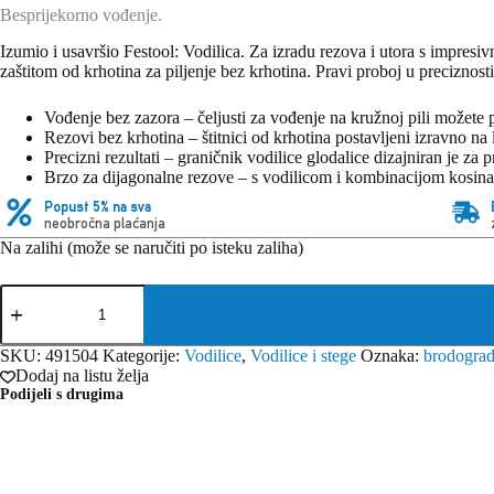
Besprijekorno vođenje.
Izumio i usavršio Festool: Vodilica. Za izradu rezova i utora s impresi
zaštitom od krhotina za piljenje bez krhotina. Pravi proboj u preciznos
Vođenje bez zazora – čeljusti za vođenje na kružnoj pili možete pr
Rezovi bez krhotina – štitnici od krhotina postavljeni izravno na
Precizni rezultati – graničnik vodilice glodalice dizajniran je za 
Brzo za dijagonalne rezove – s vodilicom i kombinacijom kosina, 
Popust 5% na sva
neobročna plaćanja
Na zalihi (može se naručiti po isteku zaliha)
Festool
vodilica,
FS
1080/2
SKU:
491504
Kategorije:
Vodilice
,
Vodilice i stege
Oznaka:
brodograd
količina
Dodaj na listu želja
Podijeli s drugima