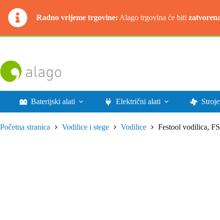
Radno vrijeme trgovine:
Alago trgovina će biti
zatvoren
Preskoči
na
sadržaj
Baterijski alati
Električni alati
Stroje
Početna stranica
Vodilice i stege
Vodilice
Festool vodilica, F