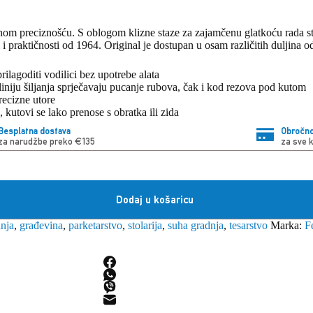
vnom preciznošću. S oblogom klizne staze za zajamčenu glatkoću rada str
ti i praktičnosti od 1964. Original je dostupan u osam različitih duljin
ilagoditi vodilici bez upotrebe alata
 liniju šiljanja sprječavaju pucanje rubova, čak i kod rezova pod kutom
precizne utore
kutovi se lako prenose s obratka ili zida
Besplatna dostava
Obročno
za narudžbe preko €135
za sve 
Dodaj u košaricu
nja
,
građevina
,
parketarstvo
,
stolarija
,
suha gradnja
,
tesarstvo
Marka:
F