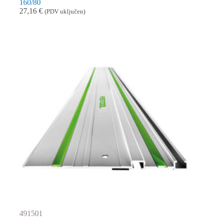
160/80
27,16
€
(PDV uključen)
491501