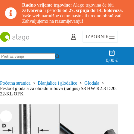
Radno vrijeme trgovine:
Alago trgovina će biti
zatvorena
u periodu
od 27. srpnja do 14. kolovoza
.
Vaše web narudžbe ćemo nastojati uredno obrađivati.
Zahvaljujemo na razumijevanju!
Preskoči
na
IZBORNIK
sadržaj
Košarica
0,00
€
Nema
rezultata.
Početna stranica
Blanjalice i glodalice
Glodala
Festool glodala za obradu rubova (radijus) S8 HW R2-3 D20-
22-KL OFK