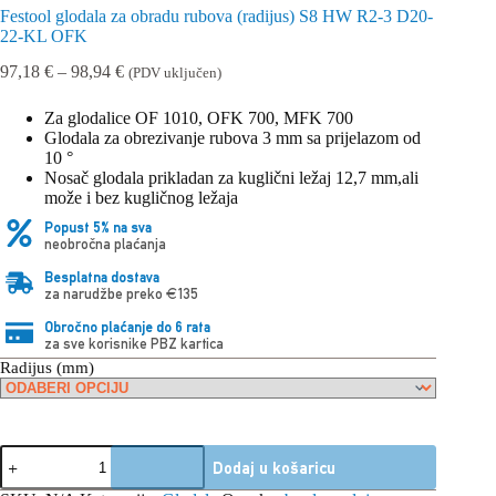
Festool glodala za obradu rubova (radijus) S8 HW R2-3 D20-
22-KL OFK
Raspon
97,18
€
–
98,94
€
(PDV uključen)
cijena:
od
Za glodalice OF 1010, OFK 700, MFK 700
97,18 €
Glodala za obrezivanje rubova 3 mm sa prijelazom od
do
10 °
98,94 €
Nosač glodala prikladan za kuglični ležaj 12,7 mm,ali
može i bez kugličnog ležaja
Popust 5% na sva
neobročna plaćanja
Besplatna dostava
za narudžbe preko €135
Obročno plaćanje do 6 rata
za sve korisnike PBZ kartica
Radijus (mm)
Festool
Dodaj u košaricu
glodala
za