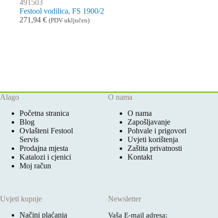
491503
Festool vodilica, FS 1900/2
271,94
€
(PDV uključen)
Alago
O nama
Početna stranica
O nama
Blog
Zapošljavanje
Ovlašteni Festool
Pohvale i prigovori
Servis
Uvjeti korištenja
Prodajna mjesta
Zaštita privatnosti
Katalozi i cjenici
Kontakt
Moj račun
Uvjeti kupnje
Newsletter
Načini plaćanja
Vaša E-mail adresa: