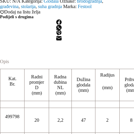
SKU:
N/A
Kategorija:
Glodala
Oznake:
brodogradnja
,
obradu
građevina
,
stolarija
,
suha gradnja
Marka:
Festool
rubova
Dodaj na listu želja
(radijus)
Podijeli s drugima
S8
HW
R2-
3
D20-
22-
KL
OFK
količina
Opis
Radijus
Radni
Radna
Kat.
Dužina
Prih
promjer
dubina
Br.
glodala
glod
D
NL
(mm)
(mm)
(mm
(mm)
(mm)
499798
20
2,2
47
2
8