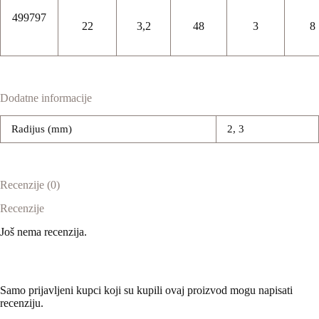
499797
22
3,2
48
3
8
Dodatne informacije
Radijus (mm)
2, 3
Recenzije (0)
Recenzije
Još nema recenzija.
Samo prijavljeni kupci koji su kupili ovaj proizvod mogu napisati
recenziju.