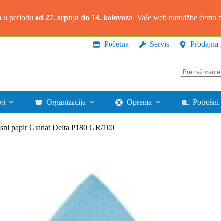
a
u periodu
od 27. srpnja do 14. kolovoza
. Vaše web narudžbe ćemo na
Početna
Servis
Prodajna 
Nema
rezultata.
vi
Organizacija
Oprema
Potrošni 
usni papir Granat Delta P180 GR/100