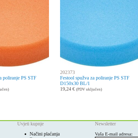
202373
a poliranje PS STF
Festool spužva za poliranje PS STF
D150x30 BL/1
19,24
€
učen)
(PDV uključen)
Uvjeti kupnje
Newsletter
Načini plaćanja
Vaša E-mail adresa: