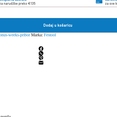
za narudžbe preko €135
za sve 
Dodaj u košaricu
onus-weeks-pribor
Marka:
Festool
 punila