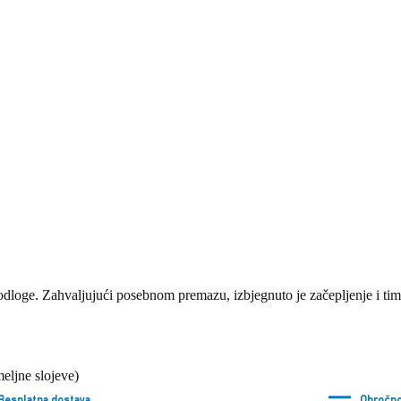
ge. Zahvaljujući posebnom premazu, izbjegnuto je začepljenje i time
eljne slojeve)
Besplatna dostava
Obročno