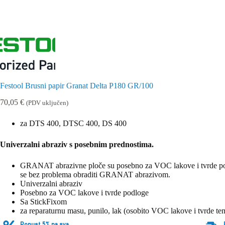
Festool Brusni papir Granat Delta P180 GR/100
70,05
€
(PDV uključen)
za DTS 400, DTSC 400, DS 400
Univerzalni abraziv s posebnim prednostima.
GRANAT abrazivne ploče su posebno za VOC lakove i tvrde podlo
se bez problema obraditi GRANAT abrazivom.
Univerzalni abraziv
Posebno za VOC lakove i tvrde podloge
Sa StickFixom
za reparaturnu masu, punilo, lak (osobito VOC lakove i tvrde tem
Popust 5% na sva