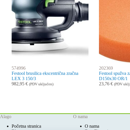
574996
202369
Festool brusilica ekscentrična zračna
Festool spužva z
LEX 3 150/3
D150x30 OR/1
982,95
€
23,76
€
(PDV uključen)
(PDV uklj
Alago
O nama
Početna stranica
O nama