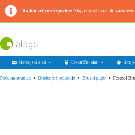
Radno vrijeme trgovine:
Alago trgovina će biti
zatvoren
Preskoči
na
sadržaj
Baterijski alati
Električni alati
Stroje
Početna stranica
Brušenje i poliranje
Brusni papir
Festool Br