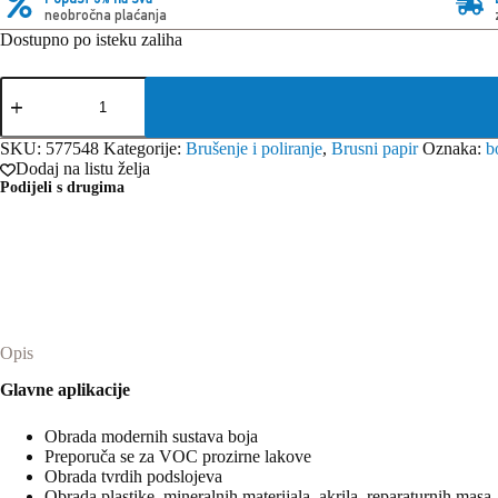
neobročna plaćanja
Dostupno po isteku zaliha
Festool
Brusni
papir
Granat
SKU:
577548
Kategorije:
Brušenje i poliranje
,
Brusni papir
Oznaka:
b
Delta
Dodaj na listu želja
P180
Podijeli s drugima
GR/100
količina
Opis
Glavne aplikacije
Obrada modernih sustava boja
Preporuča se za VOC prozirne lakove
Obrada tvrdih podslojeva
Obrada plastike, mineralnih materijala, akrila, reparaturnih masa,