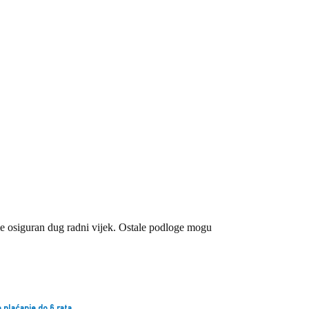
 osiguran dug radni vijek. Ostale podloge mogu
 plaćanje do 6 rata