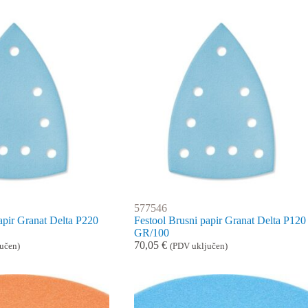
577546
apir Granat Delta P220
Festool Brusni papir Granat Delta P120
GR/100
70,05
€
učen)
(PDV uključen)