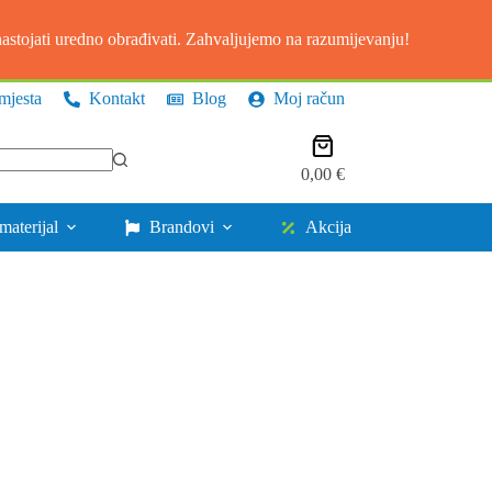
stojati uredno obrađivati. Zahvaljujemo na razumijevanju!
mjesta
Kontakt
Blog
Moj račun
Košarica
0,00
€
materijal
Brandovi
Akcija