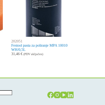
202051
Festool pasta za poliranje MPA 10010
WH/0,5L
31,46
€
(PDV uključen)