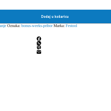
Dodaj u košaricu
ranje
Oznaka:
bonus-weeks-pribor
Marka:
Festool