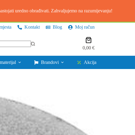
stojati uredno obrađivati. Zahvaljujemo na razumijevanju!
mjesta
Kontakt
Blog
Moj račun
Košarica
0,00
€
materijal
Brandovi
Akcija