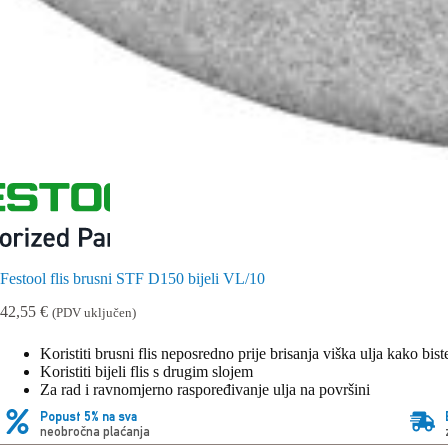
Festool flis brusni STF D150 bijeli VL/10
42,55
€
(PDV uključen)
Koristiti brusni flis neposredno prije brisanja viška ulja kako bis
Koristiti bijeli flis s drugim slojem
Za rad i ravnomjerno raspoređivanje ulja na površini
Popust 5% na sva
neobročna plaćanja