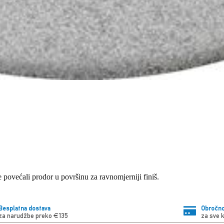
te povećali prodor u površinu za ravnomjerniji finiš.
Besplatna dostava
Obročno
za narudžbe preko €135
za sve 