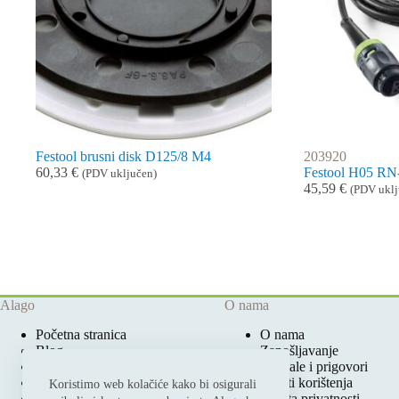
Festool brusni disk D125/8 M4
203920
60,33
€
Festool H05 RN-
(PDV uključen)
45,59
€
(PDV uklj
Alago
O nama
Početna stranica
O nama
Blog
Zapošljavanje
Ovlašteni Festool Servis
Pohvale i prigovori
Prodajna mjesta
Uvjeti korištenja
Koristimo web kolačiće kako bi osigurali
Katalozi i cjenici
Zaštita privatnosti