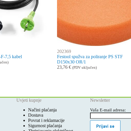
202369
F-7,5 kabel
Festool spužva za poliranje PS STF
D150x30 OR/1
učen)
23,76
€
(PDV uključen)
Uvjeti kupnje
Newsletter
Načini plaćanja
Vaša E-mail adresa:
Dostava
Povrat i reklamacije
Sigurnost plaćanja
Prijavi se
Zbrinjavanje električnog