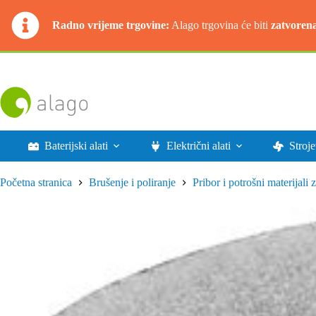
Radno vrijeme trgovine:
Alago trgovina će biti
zatvoren
Preskoči
na
sadržaj
Baterijski alati
Električni alati
Stroje
Početna stranica
Brušenje i poliranje
Pribor i potrošni materijali 