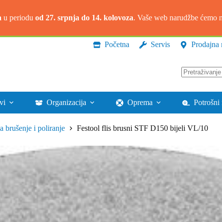
a
u periodu
od 27. srpnja do 14. kolovoza
. Vaše web narudžbe ćemo na
Početna
Servis
Prodajna 
Nema
rezultata.
vi
Organizacija
Oprema
Potrošni 
za brušenje i poliranje
Festool flis brusni STF D150 bijeli VL/10