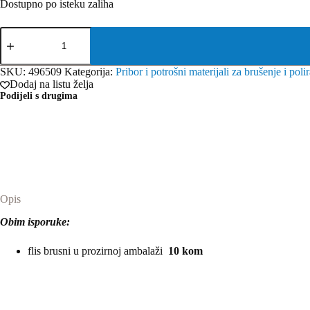
Dostupno po isteku zaliha
Festool
flis
brusni
STF
SKU:
496509
Kategorija:
Pribor i potrošni materijali za brušenje i poli
D150
Dodaj na listu želja
bijeli
Podijeli s drugima
VL/10
količina
Opis
Obim isporuke:
flis brusni u prozirnoj ambalaži
10 kom