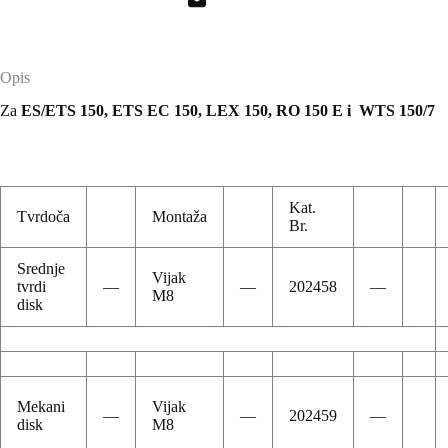
Opis
Za
ES/
ETS 150, ETS EC 150, LEX 150, RO 150 E i WTS 150/7
Kat.
Tvrdoča
Montaža
Br.
Srednje
Vijak
tvrdi
—
—
202458
—
M8
disk
Mekani
Vijak
—
—
202459
—
disk
M8