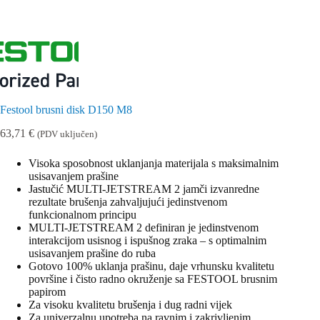
Festool brusni disk D150 M8
63,71
€
(PDV uključen)
Visoka sposobnost uklanjanja materijala s maksimalnim
usisavanjem prašine
Jastučić MULTI-JETSTREAM 2 jamči izvanredne
rezultate brušenja zahvaljujući jedinstvenom
funkcionalnom principu
MULTI-JETSTREAM 2 definiran je jedinstvenom
interakcijom usisnog i ispušnog zraka – s optimalnim
usisavanjem prašine do ruba
Gotovo 100% uklanja prašinu, daje vrhunsku kvalitetu
površine i čisto radno okruženje sa FESTOOL brusnim
papirom
Za visoku kvalitetu brušenja i dug radni vijek
Za univerzalnu upotreba na ravnim i zakrivljenim