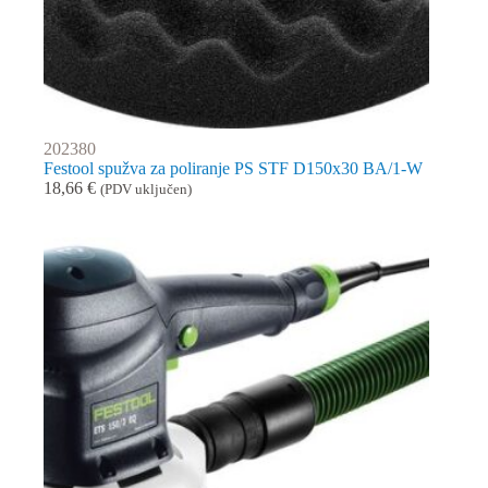
202380
Festool spužva za poliranje PS STF D150x30 BA/1-W
18,66
€
(PDV uključen)