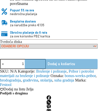
površinama
Popust 5% na sva
neobročna plaćanja
Besplatna dostava
za narudžbe preko €135
Obročno plaćanje do 6 rata
za sve korisnike PBZ kartica
Tvrdoća diska
Festool
Dodaj u košaricu
brusni
disk
SKU:
N/A
Kategorije:
Brušenje i poliranje
,
Pribor i potrošni
D150
materijali za brušenje i poliranje
Oznaka:
bonus-weeks-pribor
,
M8
brodogradnja
,
građevina
,
stolarija
,
suha gradnja
Marka:
količina
Festool
Dodaj na listu želja
Podijeli s drugima