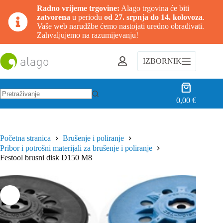
Radno vrijeme trgovine:
Alago trgovina će biti
zatvorena
u periodu
od 27. srpnja do 14. kolovoza
.
Vaše web narudžbe ćemo nastojati uredno obrađivati.
Zahvaljujemo na razumijevanju!
Preskoči
na
IZBORNIK
sadržaj
Košarica
0,00
€
Nema
rezultata.
Početna stranica
Brušenje i poliranje
Pribor i potrošni materijali za brušenje i poliranje
Festool brusni disk D150 M8