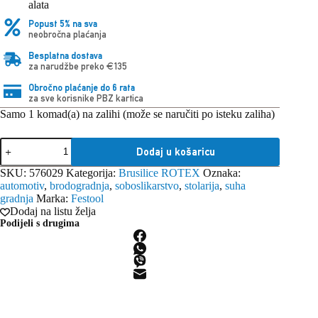
alata
Popust 5% na sva
neobročna plaćanja
Besplatna dostava
za narudžbe preko €135
Obročno plaćanje do 6 rata
za sve korisnike PBZ kartica
Samo 1 komad(a) na zalihi (može se naručiti po isteku zaliha)
Festool
Dodaj u košaricu
brusilica
ekscentrična
SKU:
576029
Kategorija:
Brusilice ROTEX
Oznaka:
ROTEX
automotiv
,
brodogradnja
,
soboslikarstvo
,
stolarija
,
suha
RO
gradnja
Marka:
Festool
125
Dodaj na listu želja
FEQ-
Podijeli s drugima
Plus
230V
količina