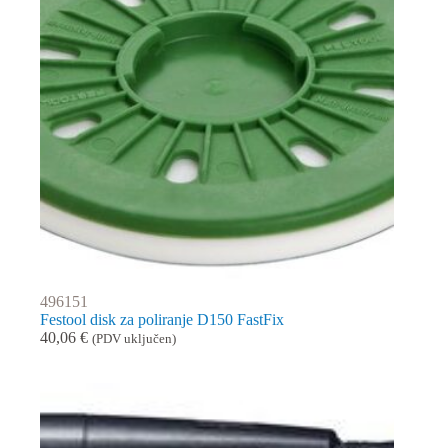
496151
Festool disk za poliranje D150 FastFix
40,06
€
(PDV uključen)