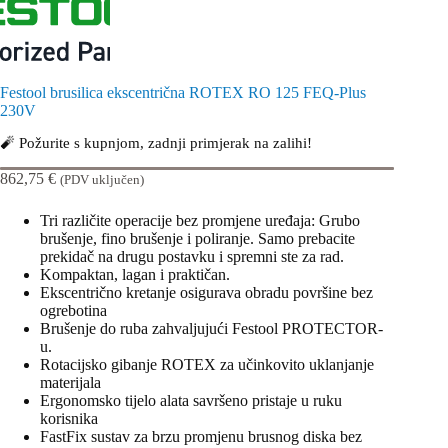
Festool brusilica ekscentrična ROTEX RO 125 FEQ-Plus
230V
🧨 Požurite s kupnjom, zadnji primjerak na zalihi!
862,75
€
(PDV uključen)
Tri različite operacije bez promjene uređaja: Grubo
brušenje, fino brušenje i poliranje. Samo prebacite
prekidač na drugu postavku i spremni ste za rad.
Kompaktan, lagan i praktičan.
Ekscentrično kretanje osigurava obradu površine bez
ogrebotina
Brušenje do ruba zahvaljujući Festool PROTECTOR-
u.
Rotacijsko gibanje ROTEX za učinkovito uklanjanje
materijala
Ergonomsko tijelo alata savršeno pristaje u ruku
korisnika
FastFix sustav za brzu promjenu brusnog diska bez