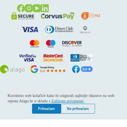
Sva prava pridržana © 2026
Alago
Koristimo web kolačiće kako bi osigurali najbolje iskustvo na web
ALAGO d.o.o. trgovina, usluge i zastupanje stranih tvrtki /
mjestu Alago.hr u skladu s
Zaštitom privatnosti
.
Adresa: Horvati 112, 10436 Rakov potok / Telefon: +385 1
6539 392 / E-mail: kontakt@alago.hr / Podaci o subjektu:
Prihvaćam
Ne prihvaćam
Subjekt je upisan kod Trgovačkog suda u Zagrebu pod
reg.uloškom broj 1-53420. / MBS: 080046630 / OIB:
11092339061 / EUID: HRSR.080046630 / Godina osnivanja: