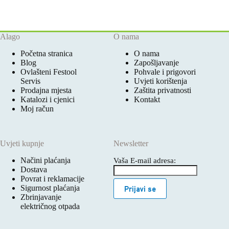
Alago
O nama
Početna stranica
O nama
Blog
Zapošljavanje
Ovlašteni Festool
Pohvale i prigovori
Servis
Uvjeti korištenja
Prodajna mjesta
Zaštita privatnosti
Katalozi i cjenici
Kontakt
Moj račun
Uvjeti kupnje
Newsletter
Načini plaćanja
Vaša E-mail adresa:
Dostava
Povrat i reklamacije
Sigurnost plaćanja
Prijavi se
Zbrinjavanje
električnog otpada