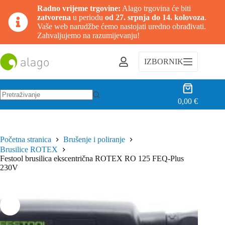
Radno vrijeme trgovine:
Alago trgovina će biti
zatvorena
u periodu
od 27. srpnja do 14. kolovoza
.
Vaše web narudžbe ćemo nastojati uredno obrađivati.
Zahvaljujemo na razumijevanju!
Preskoči
na
IZBORNIK
sadržaj
Košarica
0,00
€
Nema
rezultata.
Početna stranica
Brušenje i poliranje
Brusilice ROTEX
Festool brusilica ekscentrična ROTEX RO 125 FEQ-Plus
230V