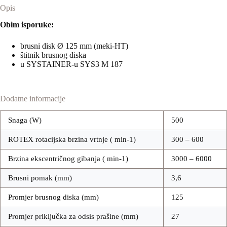
Opis
Obim isporuke:
brusni disk Ø 125 mm (meki-HT)
štitnik brusnog diska
u SYSTAINER-u SYS3 M 187
Dodatne informacije
Snaga (W)
500
ROTEX rotacijska brzina vrtnje ( min-1)
300 – 600
Brzina ekscentričnog gibanja ( min-1)
3000 – 6000
Brusni pomak (mm)
3,6
Promjer brusnog diska (mm)
125
Promjer priključka za odsis prašine (mm)
27