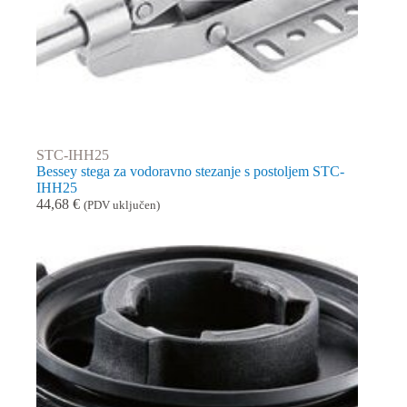
STC-IHH25
Bessey stega za vodoravno stezanje s postoljem STC-
IHH25
44,68
€
(PDV uključen)