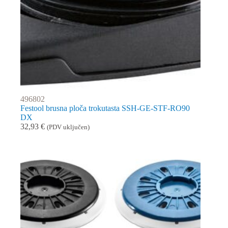
496802
Festool brusna ploča trokutasta SSH-GE-STF-RO90
DX
32,93
€
(PDV uključen)