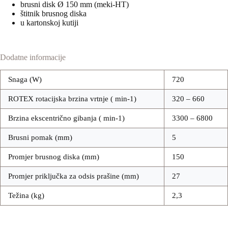
brusni disk Ø 150 mm (meki-HT)
štitnik brusnog diska
u kartonskoj kutiji
Dodatne informacije
Snaga (W)
720
ROTEX rotacijska brzina vrtnje ( min-1)
320 – 660
Brzina ekscentrično gibanja ( min-1)
3300 – 6800
Brusni pomak (mm)
5
Promjer brusnog diska (mm)
150
Promjer priključka za odsis prašine (mm)
27
Težina (kg)
2,3