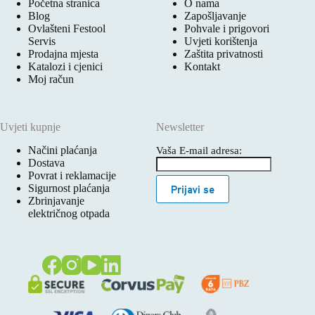
Početna stranica
O nama
Blog
Zapošljavanje
Ovlašteni Festool
Pohvale i prigovori
Servis
Uvjeti korištenja
Prodajna mjesta
Zaštita privatnosti
Katalozi i cjenici
Kontakt
Moj račun
Uvjeti kupnje
Newsletter
Načini plaćanja
Vaša E-mail adresa:
Dostava
Povrat i reklamacije
Sigurnost plaćanja
Prijavi se
Zbrinjavanje
električnog otpada