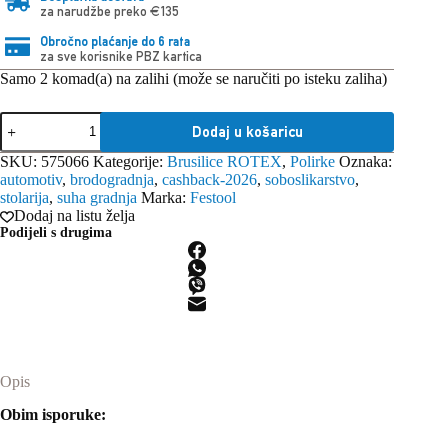
za narudžbe preko €135
Obročno plaćanje do 6 rata
za sve korisnike PBZ kartica
Samo 2 komad(a) na zalihi (može se naručiti po isteku zaliha)
Festool
Dodaj u košaricu
brusilica
ekscentrična
SKU:
575066
Kategorije:
Brusilice ROTEX
,
Polirke
Oznaka:
ROTEX
automotiv
,
brodogradnja
,
cashback-2026
,
soboslikarstvo
,
RO
stolarija
,
suha gradnja
Marka:
Festool
150
Dodaj na listu želja
FEQ
Podijeli s drugima
230V
količina
Opis
Obim isporuke: