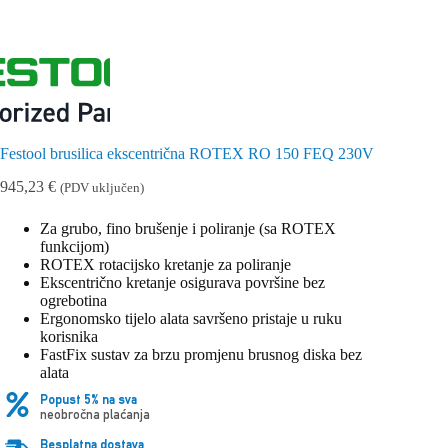
Festool brusilica ekscentrična ROTEX RO 150 FEQ 230V
945,23
€
(PDV uključen)
Za grubo, fino brušenje i poliranje (sa ROTEX
funkcijom)
ROTEX rotacijsko kretanje za poliranje
Ekscentrično kretanje osigurava površine bez
ogrebotina
Ergonomsko tijelo alata savršeno pristaje u ruku
korisnika
FastFix sustav za brzu promjenu brusnog diska bez
alata
Popust 5% na sva
neobročna plaćanja
Besplatna dostava