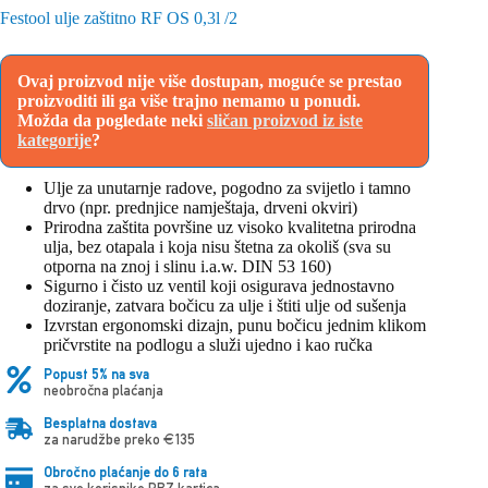
Festool ulje zaštitno RF OS 0,3l /2
Ovaj proizvod nije više dostupan, moguće se prestao
proizvoditi ili ga više trajno nemamo u ponudi.
Možda da pogledate neki
sličan proizvod iz iste
kategorije
?
Ulje za unutarnje radove, pogodno za svijetlo i tamno
drvo (npr. prednjice namještaja, drveni okviri)
Prirodna zaštita površine uz visoko kvalitetna prirodna
ulja, bez otapala i koja nisu štetna za okoliš (sva su
otporna na znoj i slinu i.a.w. DIN 53 160)
Sigurno i čisto uz ventil koji osigurava jednostavno
doziranje, zatvara bočicu za ulje i štiti ulje od sušenja
Izvrstan ergonomski dizajn, punu bočicu jednim klikom
pričvrstite na podlogu a služi ujedno i kao ručka
Popust 5% na sva
neobročna plaćanja
Besplatna dostava
za narudžbe preko €135
Obročno plaćanje do 6 rata