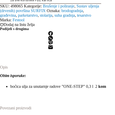
za sve korisnike PBZ kartica
SKU:
498065
Kategorije:
Brušenje i poliranje
,
Sustav uljenja
(drvenih) površina SURFIX
Oznaka:
brodogradnja
,
građevina
,
parketarstvo
,
stolarija
,
suha gradnja
,
tesarstvo
Marka:
Festool
Dodaj na listu želja
Podijeli s drugima
Opis
Obim isporuke:
boćica ulja za unutarnje radove ”ONE-STEP” 0,3 l 2
kom
Povezani proizvodi