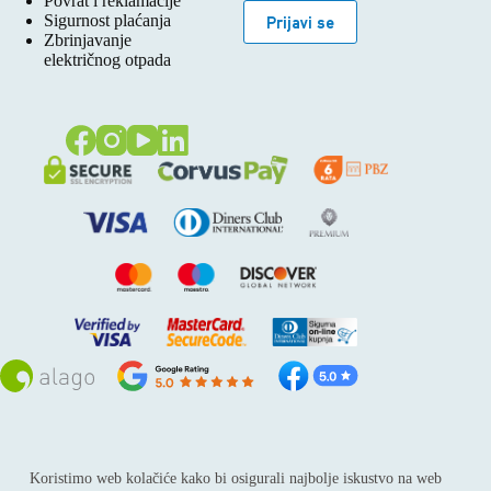
Povrat i reklamacije
Sigurnost plaćanja
Prijavi se
Zbrinjavanje
električnog otpada
Sva prava pridržana © 2026
Alago
Koristimo web kolačiće kako bi osigurali najbolje iskustvo na web
ALAGO d.o.o. trgovina, usluge i zastupanje stranih tvrtki /