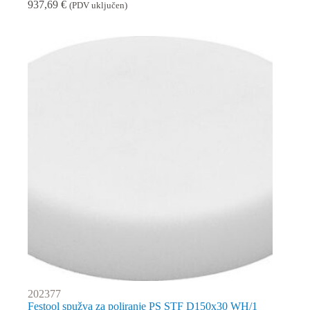
937,69
€
(PDV uključen)
202377
Festool spužva za poliranje PS STF D150x30 WH/1