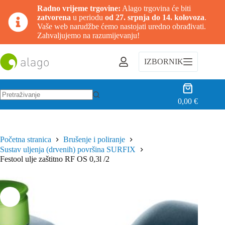
Radno vrijeme trgovine:
Alago trgovina će biti
zatvorena
u periodu
od 27. srpnja do 14. kolovoza
.
Vaše web narudžbe ćemo nastojati uredno obrađivati.
Zahvaljujemo na razumijevanju!
Preskoči
na
IZBORNIK
sadržaj
Košarica
0,00
€
Nema
rezultata.
Početna stranica
Brušenje i poliranje
Sustav uljenja (drvenih) površina SURFIX
Festool ulje zaštitno RF OS 0,3l /2