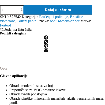
Festool
Dodaj u košaricu
Brusni
papiri
SKU:
577542
Kategorije:
Brušenje i poliranje
,
Brusilice
Granat
vibracione
,
Brusni papir
Oznaka:
bonus-weeks-pribor
Marka:
Delta
Festool
P40
Dodaj na listu želja
GR/50
Podijeli s drugima
količina
Opis
Glavne aplikacije
Obrada modernih sustava boja
Preporuča se za VOC prozirne lakove
Obrada tvrdih podslojeva
Obrada plastike, mineralnih materijala, akrila, reparaturnih masa,
punila