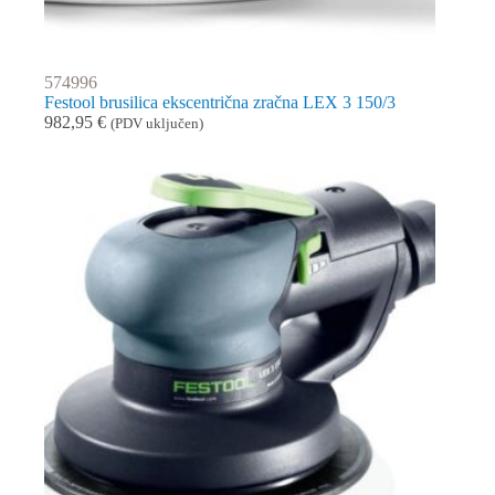
574996
Festool brusilica ekscentrična zračna LEX 3 150/3
982,95
€
(PDV uključen)