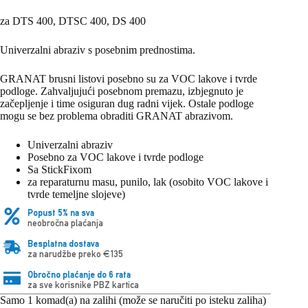
za DTS 400, DTSC 400, DS 400
Univerzalni abraziv s posebnim prednostima.
GRANAT brusni listovi posebno su za VOC lakove i tvrde
podloge. Zahvaljujući posebnom premazu, izbjegnuto je
začepljenje i time osiguran dug radni vijek. Ostale podloge
mogu se bez problema obraditi GRANAT abrazivom.
Univerzalni abraziv
Posebno za VOC lakove i tvrde podloge
Sa StickFixom
za reparaturnu masu, punilo, lak (osobito VOC lakove i
tvrde temeljne slojeve)
Popust 5% na sva
neobročna plaćanja
Besplatna dostava
za narudžbe preko €135
Obročno plaćanje do 6 rata
za sve korisnike PBZ kartica
Samo 1 komad(a) na zalihi (može se naručiti po isteku zaliha)