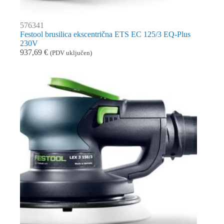
576341
Festool brusilica ekscentrična ETS EC 125/3 EQ-Plus
230V
937,69
€
(PDV uključen)