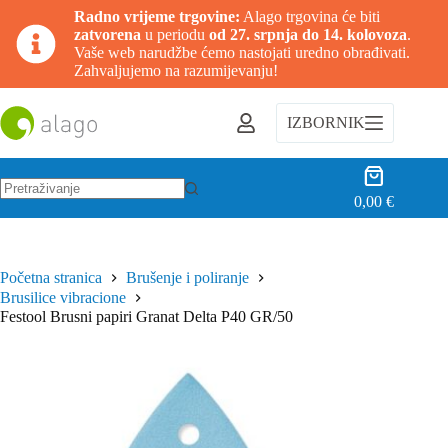
Radno vrijeme trgovine:
Alago trgovina će biti
zatvorena
u periodu
od 27. srpnja do 14. kolovoza
.
Vaše web narudžbe ćemo nastojati uredno obrađivati.
Zahvaljujemo na razumijevanju!
Preskoči
na
IZBORNIK
sadržaj
Košarica
0,00
€
Nema
rezultata.
Početna stranica
Brušenje i poliranje
Brusilice vibracione
Festool Brusni papiri Granat Delta P40 GR/50