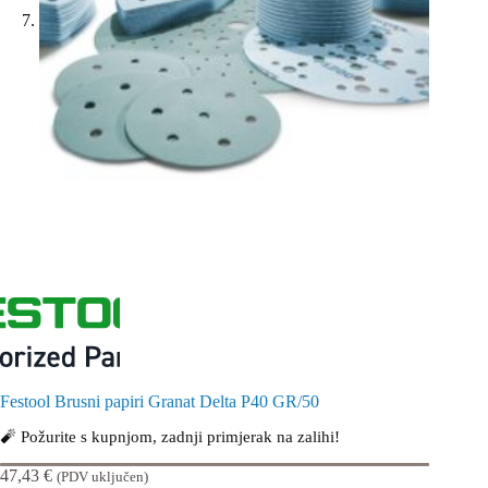
Festool Brusni papiri Granat Delta P40 GR/50
🧨 Požurite s kupnjom, zadnji primjerak na zalihi!
47,43
€
(PDV uključen)