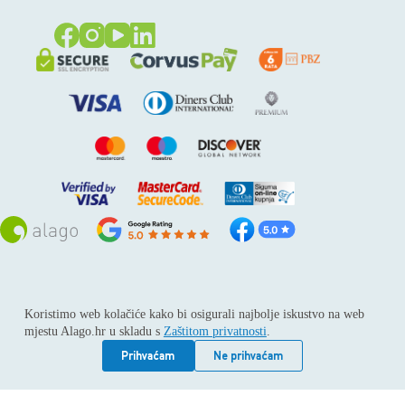
Sva prava pridržana © 2026
Alago
Koristimo web kolačiće kako bi osigurali najbolje iskustvo na web
ALAGO d.o.o. trgovina, usluge i zastupanje stranih tvrtki /
mjestu Alago.hr u skladu s
Zaštitom privatnosti
.
Adresa: Horvati 112, 10436 Rakov potok / Telefon: +385 1
6539 392 / E-mail: kontakt@alago.hr / Podaci o subjektu:
Prihvaćam
Ne prihvaćam
Subjekt je upisan kod Trgovačkog suda u Zagrebu pod
reg.uloškom broj 1-53420. / MBS: 080046630 / OIB:
11092339061 / EUID: HRSR.080046630 / Godina osnivanja: