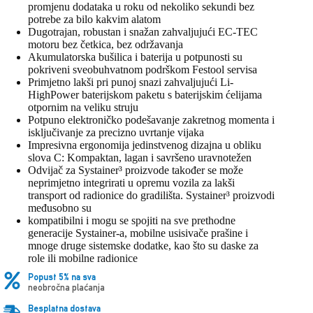
promjenu dodataka u roku od nekoliko sekundi bez
potrebe za bilo kakvim alatom
Dugotrajan, robustan i snažan zahvaljujući EC-TEC
motoru bez četkica, bez održavanja
Akumulatorska bušilica i baterija u potpunosti su
pokriveni sveobuhvatnom podrškom Festool servisa
Primjetno lakši pri punoj snazi zahvaljujući Li-
HighPower baterijskom paketu s baterijskim ćelijama
otpornim na veliku struju
Potpuno elektroničko podešavanje zakretnog momenta i
isključivanje za precizno uvrtanje vijaka
Impresivna ergonomija jedinstvenog dizajna u obliku
slova C: Kompaktan, lagan i savršeno uravnotežen
Odvijač za Systainer³ proizvode također se može
neprimjetno integrirati u opremu vozila za lakši
transport od radionice do gradilišta. Systainer³ proizvodi
međusobno su
kompatibilni i mogu se spojiti na sve prethodne
generacije Systainer-a, mobilne usisivače prašine i
mnoge druge sistemske dodatke, kao što su daske za
role ili mobilne radionice
Popust 5% na sva
neobročna plaćanja
Besplatna dostava