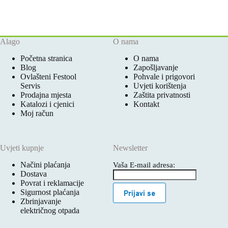
Alago
O nama
Početna stranica
O nama
Blog
Zapošljavanje
Ovlašteni Festool
Pohvale i prigovori
Servis
Uvjeti korištenja
Prodajna mjesta
Zaštita privatnosti
Katalozi i cjenici
Kontakt
Moj račun
Uvjeti kupnje
Newsletter
Načini plaćanja
Vaša E-mail adresa:
Dostava
Povrat i reklamacije
Sigurnost plaćanja
Prijavi se
Zbrinjavanje
električnog otpada