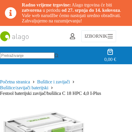
Radno vrijeme trgovine:
Alago trgovina će biti
zatvorena
u periodu
od 27. srpnja do 14. kolovoza
.
Vaše web narudžbe ćemo nastojati uredno obrađivati.
Zahvaljujemo na razumijevanju!
Preskoči
na
IZBORNIK
sadržaj
Košarica
0,00
€
Nema
rezultata.
Početna stranica
Bušilice i zavijači
Bušilice/zavijači baterijski
Festool baterijski zavijač/bušilica C 18 HPC 4,0 I-Plus