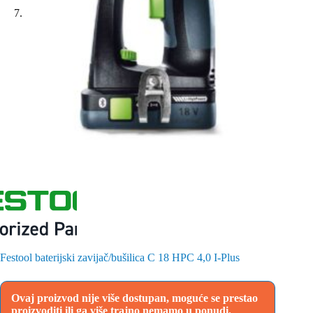
Festool baterijski zavijač/bušilica C 18 HPC 4,0 I-Plus
Ovaj proizvod nije više dostupan, moguće se prestao
proizvoditi ili ga više trajno nemamo u ponudi.