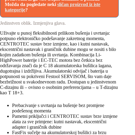
Možda da pogledate neki
sličan proizvod iz iste
kategorije
?
Jedinstven oblik. Izmjenjiva glava.
Uživajte u punoj fleksibilnosti prilikom bušenja i uvrtanja:
potpuno elektroničko podešavanje zakretnog momenta,
CENTROTEC sustav brze izmjene, kao i kutni nastavak,
ekscentrični nastavak i graničnik dubine mogu se nositi s bilo
kojim zadatkom bušenja ili uvrtanja. Kombinacija Li-
HighPower baterije i EC-TEC motora bez četkica bez
održavanja znači da je C 18 akumulatorska bušilica lagana,
dugotrajna i izdržljiva. Akumulatorski odvijač i baterija u
potpunosti su pokriveni Festool SERVISOM, što vam daje
bezbrižnost u svakodnevnom radu. Dostupan u jedinstvenom
C-dizajnu ili – ovisno o osobnim preferencijama – u T-dizajnu
kao T 18+3.
Prebacivanje s uvrtanja na bušenje bez promjene
podešenog momenta
Pametni priključci i CENTROTEC sustav brze izmjene
alata za sve primjene: kutni nastavak, ekscentrični
adapter i graničnik dubine
FastFix sučelje na akumulatorskoj bušilici za brzu