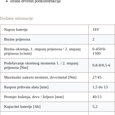
Izrada drvenih podkonstrukcija
Dodatne informacije
Napon baterije
18V
Brzine prijenosa
2
Brzina okretaja, 1. stupanj prijenosa / 2. stupanj
0-450/0-
prijenosa [o/min]
1500
Podešavanje okretnog momenta 1. / 2. stupanj
0,8-8/0,5-6
prijenosa [Nm]
Maximalni zatezni moment, drvo/metal [Nm]
27/45
Raspon prihvata alata [mm]
1,5 do 13
Promjer bušenja, drvo / željezo [mm]
40/13
Kapacitet baterije [Ah]
5,2