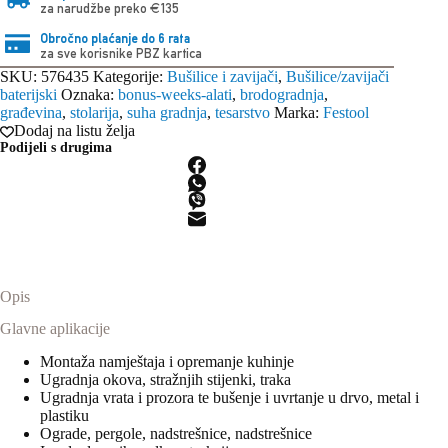
za narudžbe preko €135
Obročno plaćanje do 6 rata
za sve korisnike PBZ kartica
SKU:
576435
Kategorije:
Bušilice i zavijači
,
Bušilice/zavijači
baterijski
Oznaka:
bonus-weeks-alati
,
brodogradnja
,
građevina
,
stolarija
,
suha gradnja
,
tesarstvo
Marka:
Festool
Dodaj na listu želja
Podijeli s drugima
Opis
Glavne aplikacije
Montaža namještaja i opremanje kuhinje
Ugradnja okova, stražnjih stijenki, traka
Ugradnja vrata i prozora te bušenje i uvrtanje u drvo, metal i
plastiku
Ograde, pergole, nadstrešnice, nadstrešnice