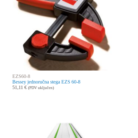
EZS60-8
Bessey jednoručna stega EZS 60-8
51,11
€
(PDV uključen)