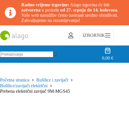
Radno vrijeme trgovine:
Alago trgovina će biti
zatvorena
u periodu
od 27. srpnja do 14. kolovoza
.
Vaše web narudžbe ćemo nastojati uredno obrađivati.
Zahvaljujemo na razumijevanju!
Preskoči
na
IZBORNIK
sadržaj
Košarica
0,00
€
Nema
rezultata.
Početna stranica
Bušilice i zavijači
Bušilice/zavijači električni
Prebena električni zavijač 9M-MGS45