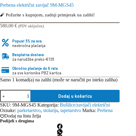
Prebena električni zavijač 9M-MGS45
🧨 Požurite s kupnjom, zadnji primjerak na zalihi!
580,00
€
(PDV uključen)
Popust 5% na sva
neobročna plaćanja
Besplatna dostava
za narudžbe preko €135
Obročno plaćanje do 6 rata
za sve korisnike PBZ kartica
Samo 1 komad(a) na zalihi (može se naručiti po isteku zaliha)
Prebena
Dodaj u košaricu
električni
zavijač
SKU:
9M-MGS45
Kategorija:
Bušilice/zavijači električni
9M-
Oznake:
parketarstvo
,
stolarija
,
tapetarstvo
Marka:
Prebena
MGS45
Dodaj na listu želja
količina
Podijeli s drugima