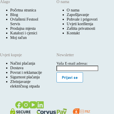
Alago
O nama
Početna stranica
O nama
Blog
Zapošljavanje
Ovlašteni Festool
Pohvale i prigovori
Servis
Uvjeti korištenja
Prodajna mjesta
Zaštita privatnosti
Katalozi i cjenici
Kontakt
Moj račun
Uvjeti kupnje
Newsletter
Načini plaćanja
Vaša E-mail adresa:
Dostava
Povrat i reklamacije
Sigurnost plaćanja
Prijavi se
Zbrinjavanje
električnog otpada