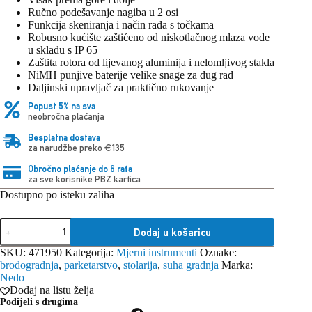
Ručno podešavanje nagiba u 2 osi
Funkcija skeniranja i način rada s točkama
Robusno kućište zaštićeno od niskotlačnog mlaza vode
u skladu s IP 65
Zaštita rotora od lijevanog aluminija i nelomljivog stakla
NiMH punjive baterije velike snage za dug rad
Daljinski upravljač za praktično rukovanje
Popust 5% na sva
neobročna plaćanja
Besplatna dostava
za narudžbe preko €135
Obročno plaćanje do 6 rata
za sve korisnike PBZ kartica
Dostupno po isteku zaliha
Nedo
Dodaj u košaricu
SIRIUS
1
SKU:
471950
Kategorija:
Mjerni instrumenti
Oznake:
HV
brodogradnja
,
parketarstvo
,
stolarija
,
suha gradnja
Marka:
green,
Nedo
okomito/vodoravni
Dodaj na listu želja
zeleni
Podijeli s drugima
rotirajući