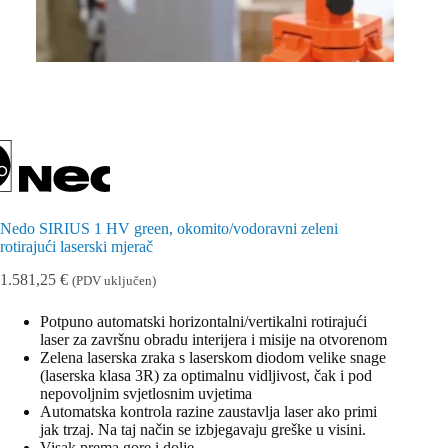
Nedo SIRIUS 1 HV green, okomito/vodoravni zeleni
rotirajući laserski mjerač
1.581,25
€
(PDV uključen)
Potpuno automatski horizontalni/vertikalni rotirajući
laser za završnu obradu interijera i misije na otvorenom
Zelena laserska zraka s laserskom diodom velike snage
(laserska klasa 3R) za optimalnu vidljivost, čak i pod
nepovoljnim svjetlosnim uvjetima
Automatska kontrola razine zaustavlja laser ako primi
jak trzaj. Na taj način se izbjegavaju greške u visini.
Visak prema gore i dolje