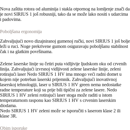
Nova zaštita rotora od aluminija i stakla otpornog na lomljenje znači da
je novi SIRIUS 1 još robusniji, tako da se može lako nositi s udarcima
i padovima.
Poboljšana ergonomija
Zahvaljujući novo dizajniranoj gumenoj ručki, novi SIRIUS 1 još bolje
leži u ruci. Noge prekrivene gumom osiguravaju poboljšanu stabilnost
čak i na glatkim površinama.
Zelene laserske linije su četiri puta vidljivije ljudskom oku od crvenih
linija. Zahvaljujući izvrsnoj vidljivosti zelene laserske linije, zeleni
rotirajući laser Nedo SIRIUS 1 HV ima mnogo veći radni domet u
kojem nije potreban laserski prijemnik. Zahvaljujući inovativnoj
laserskoj tehnologiji, laser u SIRIUS 1 HV green nema nedostatke
radne temperature koji su prije bili tipični za zelene lasere. Nedo
SIRIUS 1 HV zeleni rotirajući laser stoga može raditi u istom
temperaturnom rasponu kao SIRIUS 1 HV s crvenim laserskim
diodama.
Nedo SIRIUS 1 HV zeleni može se isporučiti s laserom klase 2 ili
klase 3R.
Obim isporuke