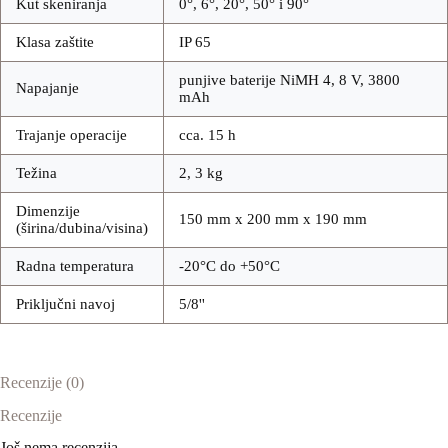
Kut skeniranja
0°, 6°, 20°, 50° i 90°
Klasa zaštite
IP 65
punjive baterije NiMH 4, 8 V, 3800
Napajanje
mAh
Trajanje operacije
cca. 15 h
Težina
2, 3 kg
Dimenzije
150 mm x 200 mm x 190 mm
(širina/dubina/visina)
Radna temperatura
-20°C do +50°C
Priključni navoj
5/8''
Recenzije (0)
Recenzije
Još nema recenzija.