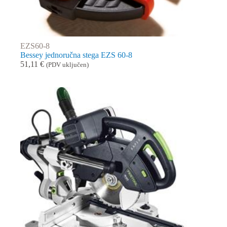
EZS60-8
Bessey jednoručna stega EZS 60-8
51,11
€
(PDV uključen)