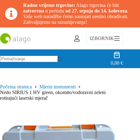
Radno vrijeme trgovine:
Alago trgovina će biti
zatvorena
u periodu
od 27. srpnja do 14. kolovoza
.
Vaše web narudžbe ćemo nastojati uredno obrađivati.
Zahvaljujemo na razumijevanju!
Preskoči
na
IZBORNIK
sadržaj
Košarica
0,00
€
Nema
rezultata.
Početna stranica
Mjerni instrumenti
Nedo SIRIUS 1 HV green, okomito/vodoravni zeleni
rotirajući laserski mjerač