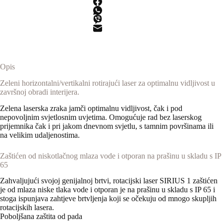
laserski
mjerač
količina
Opis
Zeleni horizontalni/vertikalni rotirajući laser za optimalnu vidljivost u
završnoj obradi interijera.
Zelena laserska zraka jamči optimalnu vidljivost, čak i pod
nepovoljnim svjetlosnim uvjetima. Omogućuje rad bez laserskog
prijemnika čak i pri jakom dnevnom svjetlu, s tamnim površinama ili
na velikim udaljenostima.
Zaštićen od niskotlačnog mlaza vode i otporan na prašinu u skladu s IP
65
Zahvaljujući svojoj genijalnoj brtvi, rotacijski laser SIRIUS 1 zaštićen
je od mlaza niske tlaka vode i otporan je na prašinu u skladu s IP 65 i
stoga ispunjava zahtjeve brtvljenja koji se očekuju od mnogo skupljih
rotacijskih lasera.
Poboljšana zaštita od pada