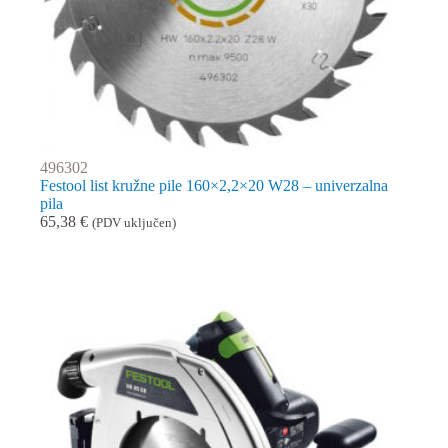
496302
Festool list kružne pile 160×2,2×20 W28 – univerzalna
pila
65,38
€
(PDV uključen)