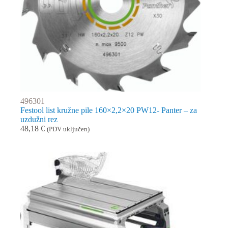
496301
Festool list kružne pile 160×2,2×20 PW12- Panter – za
uzdužni rez
48,18
€
(PDV uključen)