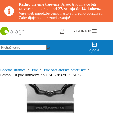
Radno vrijeme trgovine:
Alago trgovina će biti
zatvorena
u periodu
od 27. srpnja do 14. kolovoza
.
Vaše web narudžbe ćemo nastojati uredno obrađivati.
Zahvaljujemo na razumijevanju!
Preskoči
na
IZBORNIK
sadržaj
Košarica
0,00
€
Nema
rezultata.
Početna stranica
Pile
Pile oscilatorske baterijske
Festool list pile unuverzalno USB 78/32/Bi/OSC/5