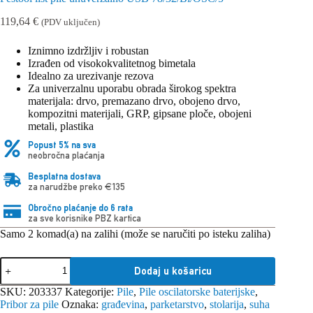
119,64
€
(PDV uključen)
Iznimno izdržljiv i robustan
Izrađen od visokokvalitetnog bimetala
Idealno za urezivanje rezova
Za univerzalnu uporabu obrada širokog spektra
materijala: drvo, premazano drvo, obojeno drvo,
kompozitni materijali, GRP, gipsane ploče, obojeni
metali, plastika
Popust 5% na sva
neobročna plaćanja
Besplatna dostava
za narudžbe preko €135
Obročno plaćanje do 6 rata
za sve korisnike PBZ kartica
Samo 2 komad(a) na zalihi (može se naručiti po isteku zaliha)
Festool
Dodaj u košaricu
list
pile
SKU:
203337
Kategorije:
Pile
,
Pile oscilatorske baterijske
,
unuverzalno
Pribor za pile
Oznaka:
građevina
,
parketarstvo
,
stolarija
,
suha
USB