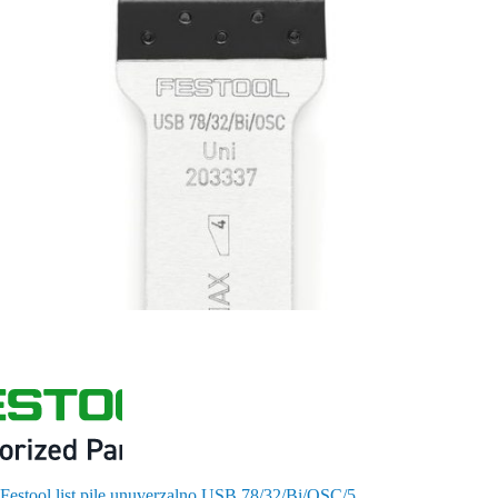
Festool list pile unuverzalno USB 78/32/Bi/OSC/5