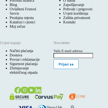
Početna stranica
O nama
Blog
Zapošljavanje
Ovlašteni Festool
Pohvale i prigovori
Servis
Uvjeti korištenja
Prodajna mjesta
Zaštita privatnosti
Katalozi i cjenici
Kontakt
Moj račun
Uvjeti kupnje
Newsletter
Načini plaćanja
Vaša E-mail adresa:
Dostava
Povrat i reklamacije
Sigurnost plaćanja
Prijavi se
Zbrinjavanje
električnog otpada