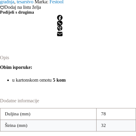
gradnja
,
tesarstvo
Marka:
Festool
78/32/Bi/OSC/5
Dodaj na listu želja
količina
Podijeli s drugima
Opis
Obim isporuke:
u kartonskom omotu
5 kom
Dodatne informacije
Duljina (mm)
78
Širina (mm)
32