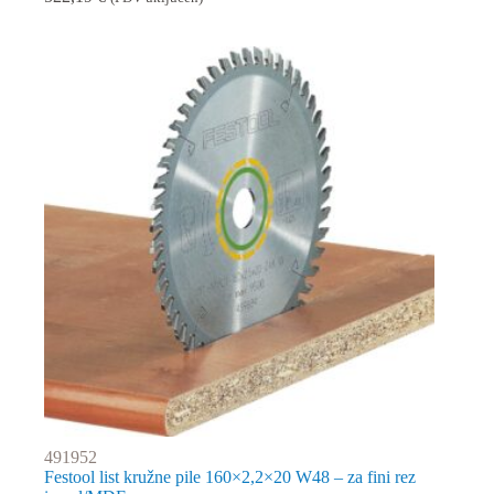
491952
Festool list kružne pile 160×2,2×20 W48 – za fini rez