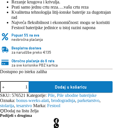
Rezanje krugova i krivulja.
Prati samo jednu crtu reza….vašu crtu reza
Kvalitetna tehnologija litij-ionske baterije za dugotrajan
rad
Najveća fleksibilnost i ekonomičnost: mogu se koristiti
Festool baterijske jedinice u istoj razini napona
Popust 5% na sva
neobročna plaćanja
Besplatna dostava
za narudžbe preko €135
Obročno plaćanje do 6 rata
za sve korisnike PBZ kartica
Dostupno po isteku zaliha
Festool
Dodaj u košaricu
baterijska
ubodna
SKU:
576521
Kategorije:
Pile
,
Pile ubodne baterijske
pila
Oznaka:
bonus-weeks-alati
,
brodogradnja
,
parketarstvo
,
PSC
stolarija
,
tesarstvo
Marka:
Festool
420
Dodaj na listu želja
Li
Podijeli s drugima
EB
Basic
količina