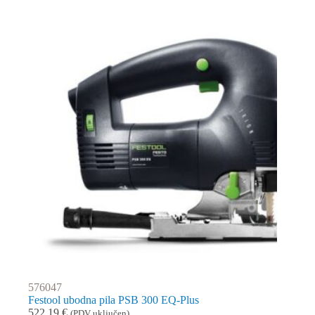
576047
Festool ubodna pila PSB 300 EQ-Plus
522,19
€
(PDV uključen)