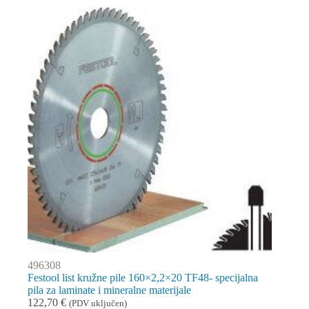
496308
Festool list kružne pile 160×2,2×20 TF48- specijalna
pila za laminate i mineralne materijale
122,70
€
(PDV uključen)