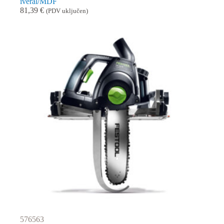
iveral/MDF
81,39
€
(PDV uključen)
576563