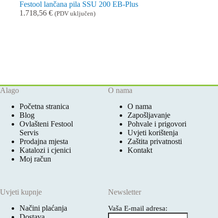
Festool lančana pila SSU 200 EB-Plus
1.718,56
€
(PDV uključen)
Alago
O nama
Početna stranica
O nama
Blog
Zapošljavanje
Ovlašteni Festool
Pohvale i prigovori
Servis
Uvjeti korištenja
Prodajna mjesta
Zaštita privatnosti
Katalozi i cjenici
Kontakt
Moj račun
Uvjeti kupnje
Newsletter
Načini plaćanja
Vaša E-mail adresa:
Dostava