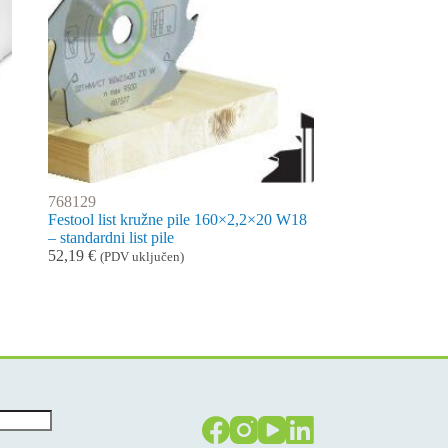
768129
Festool list kružne pile 160×2,2×20 W18
– standardni list pile
52,19
€
(PDV uključen)