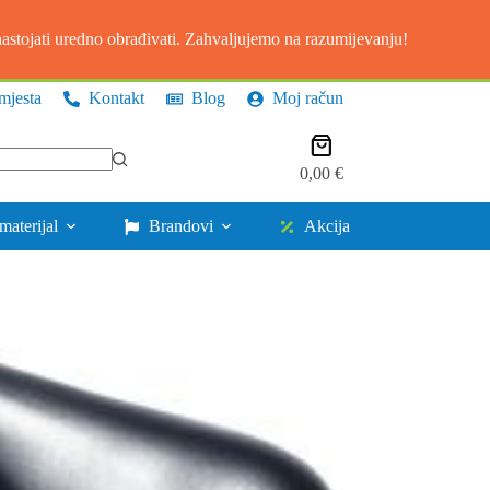
stojati uredno obrađivati. Zahvaljujemo na razumijevanju!
mjesta
Kontakt
Blog
Moj račun
Košarica
0,00
€
materijal
Brandovi
Akcija