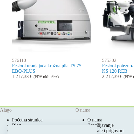
576110
575302
Festool uranjajuća kružna pila TS 75
Festool potezno
EBQ-PLUS
KS 120 REB
1.217,38
€
2.212,39
€
(PDV uključen)
(PDV 
Alago
O nama
Početna stranica
O nama
Blog
Zapošljavanje
Ovlašteni Festool Servis
Pohvale i prigovori