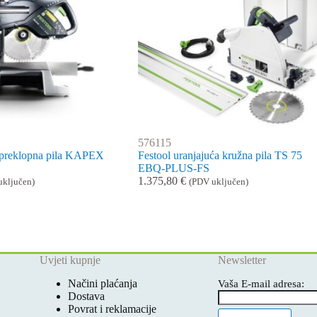
576115
-preklopna pila KAPEX
Festool uranjajuća kružna pila TS 75
EBQ-PLUS-FS
1.375,80
€
uključen)
(PDV uključen)
Uvjeti kupnje
Newsletter
Načini plaćanja
Vaša E-mail adresa:
Dostava
Povrat i reklamacije