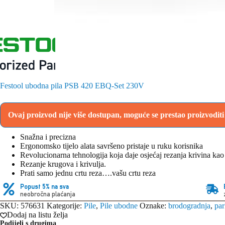
Festool ubodna pila PSB 420 EBQ-Set 230V
Ovaj proizvod nije više dostupan, moguće se prestao proizvodit
Snažna i precizna
Ergonomsko tijelo alata savršeno pristaje u ruku korisnika
Revolucionarna tehnologija koja daje osjećaj rezanja krivina kao
Rezanje krugova i krivulja.
Prati samo jednu crtu reza….vašu crtu reza
Popust 5% na sva
neobročna plaćanja
SKU:
576631
Kategorije:
Pile
,
Pile ubodne
Oznake:
brodogradnja
,
par
Dodaj na listu želja
Podijeli s drugima