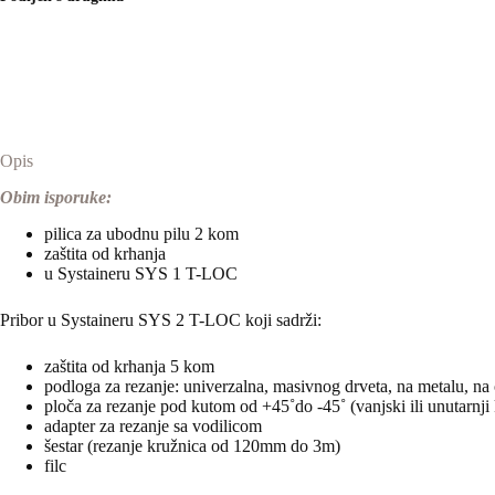
Opis
Obim isporuke:
pilica za ubodnu pilu 2 kom
zaštita od krhanja
u Systaineru SYS 1 T-LOC
Pribor u Systaineru SYS 2 T-LOC koji sadrži:
zaštita od krhanja 5 kom
podloga za rezanje: univerzalna, masivnog drveta, na metalu, na 
ploča za rezanje pod kutom od +45˚do -45˚ (vanjski ili unutarnji 
adapter za rezanje sa vodilicom
šestar (rezanje kružnica od 120mm do 3m)
filc