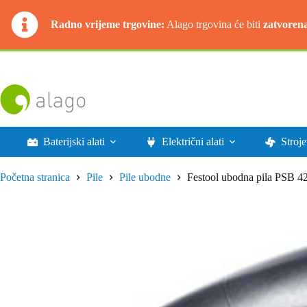
Radno vrijeme trgovine:
Alago trgovina će biti
zatvoren
Preskoči
na
sadržaj
Baterijski alati
Električni alati
Stroje
Početna stranica
Pile
Pile ubodne
Festool ubodna pila PSB 