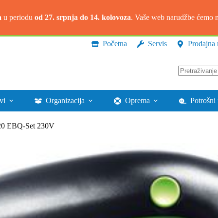
a
u periodu
od 27. srpnja do 14. kolovoza
. Vaše web narudžbe ćemo na
Početna
Servis
Prodajna 
Nema
rezultata.
vi
Organizacija
Oprema
Potrošni 
420 EBQ-Set 230V