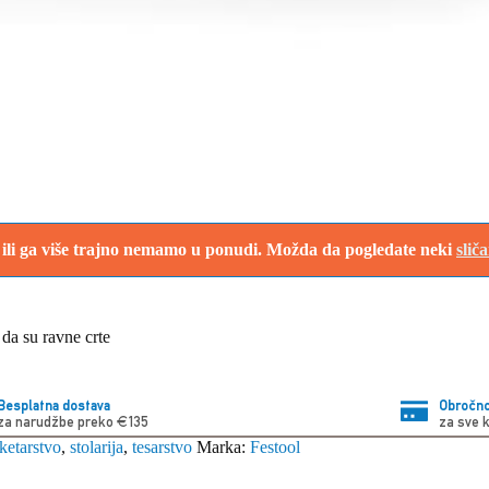
i ili ga više trajno nemamo u ponudi. Možda da pogledate neki
slič
 da su ravne crte
Besplatna dostava
Obročno
za narudžbe preko €135
za sve 
ketarstvo
,
stolarija
,
tesarstvo
Marka:
Festool