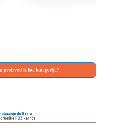
an proizvod iz iste kategorije
?
 plaćanje do 6 rata
korisnike PBZ kartica