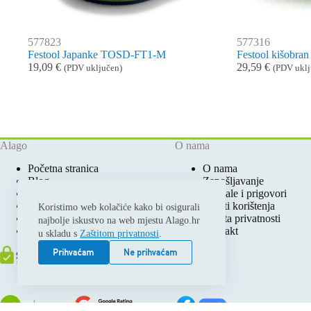
577823
577316
Festool Japanke TOSD-FT1-M
Festool kišobr
19,09
€
29,59
€
(PDV uključen)
(PDV uklj
Alago
O nama
Početna stranica
O nama
Blog
Zapošljavanje
Ovlašteni Festool Servis
Pohvale i prigovori
Prodajna mjesta
Uvjeti korištenja
Koristimo web kolačiće kako bi osigurali
Katalozi i cjenici
Zaštita privatnosti
najbolje iskustvo na web mjestu Alago.hr
Moj račun
Kontakt
u skladu s
Zaštitom privatnosti
.
Prihvaćam
Ne prihvaćam