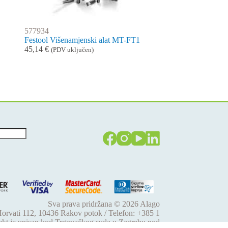
577934
Festool Višenamjenski alat MT-FT1
45,14
€
(PDV uključen)
Sva prava pridržana © 2026
Alago
 Horvati 112, 10436 Rakov potok / Telefon: +385 1
jekt je upisan kod Trgovačkog suda u Zagrebu pod