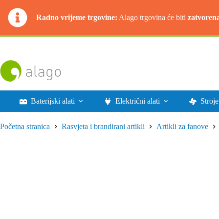
Radno vrijeme trgovine:
Alago trgovina će biti
zatvoren
Preskoči
na
sadržaj
Baterijski alati
Električni alati
Stroje
Početna stranica
Rasvjeta i brandirani artikli
Artikli za fanove