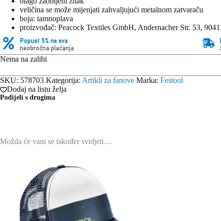
blago zaobljeni znak
veličina se može mijenjati zahvaljujući metalnom zatvaraču
boja: tamnoplava
proizvođač: Peacock Textiles GmbH, Andernacher Str. 53, 904
Popust 5% na sva
neobročna plaćanja
Nema na zalihi
SKU:
578703
Kategorija:
Artikli za fanove
Marka:
Festool
Dodaj na listu želja
Podijeli s drugima
Možda će vam se također svidjeti…