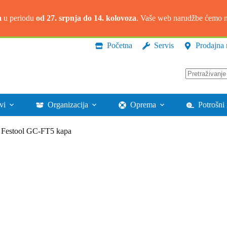
a
u periodu
od 27. srpnja do 14. kolovoza
. Vaše web narudžbe ćemo na
Početna
Servis
Prodajna 
Nema
rezultata.
vi
Organizacija
Oprema
Potrošni 
Festool GC-FT5 kapa