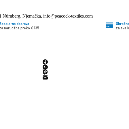
11 Nürnberg, Njemačka, info@peacock-textiles.com
Besplatna dostava
Obročno
za narudžbe preko €135
za sve 