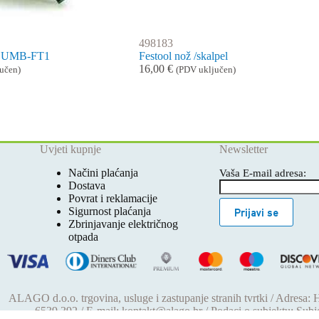
498183
an UMB-FT1
Festool nož /skalpel
16,00
€
učen)
(PDV uključen)
Uvjeti kupnje
Newsletter
Načini plaćanja
Vaša E-mail adresa:
Dostava
Povrat i reklamacije
Sigurnost plaćanja
Prijavi se
Zbrinjavanje električnog
otpada
ALAGO d.o.o. trgovina, usluge i zastupanje stranih tvrtki / Adresa:
6539 392 / E-mail: kontakt@alago.hr / Podaci o subjektu: Sub