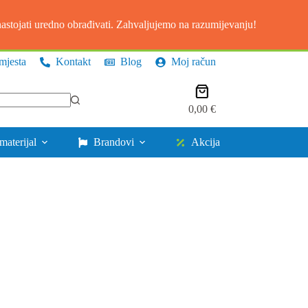
stojati uredno obrađivati. Zahvaljujemo na razumijevanju!
mjesta
Kontakt
Blog
Moj račun
Košarica
0,00
€
materijal
Brandovi
Akcija