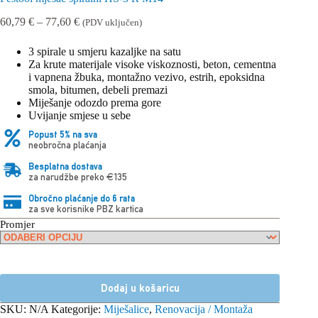
Raspon
60,79
€
–
77,60
€
(PDV uključen)
cijena:
od
3 spirale u smjeru kazaljke na satu
60,79 €
Za krute materijale visoke viskoznosti, beton, cementna
do
i vapnena žbuka, montažno vezivo, estrih, epoksidna
77,60 €
smola, bitumen, debeli premazi
Miješanje odozdo prema gore
Uvijanje smjese u sebe
Popust 5% na sva
neobročna plaćanja
Besplatna dostava
za narudžbe preko €135
Obročno plaćanje do 6 rata
za sve korisnike PBZ kartica
Promjer
Dodaj u košaricu
SKU:
N/A
Kategorije:
Miješalice
,
Renovacija / Montaža