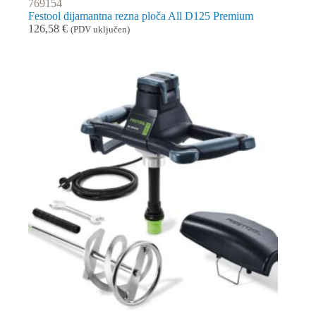
769154
Festool dijamantna rezna ploča All D125 Premium
126,58
€
(PDV uključen)