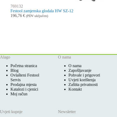
769132
Festool zamjenska glodala HW SZ-12
196,76
€
(PDV uključen)
Alago
O nama
Početna stranica
O nama
Blog
Zapošljavanje
Ovlašteni Festool
Pohvale i prigovori
Servis
Uvjeti korištenja
Prodajna mjesta
Zaštita privatnosti
Katalozi i cjenici
Kontakt
Moj račun
Uvjeti kupnje
Newsletter