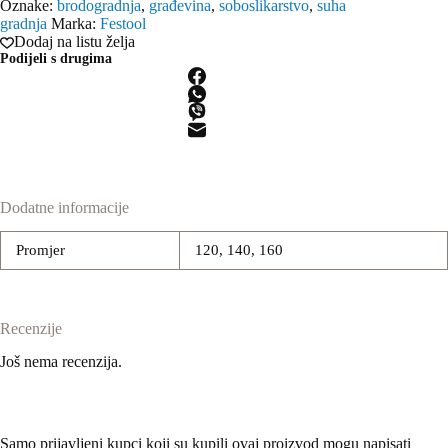
Oznake:
brodogradnja
,
građevina
,
soboslikarstvo
,
suha
gradnja
Marka:
Festool
Dodaj na listu želja
Podijeli s drugima
Dodatne informacije
Promjer
120, 140, 160
Recenzije
Još nema recenzija.
Samo prijavljeni kupci koji su kupili ovaj proizvod mogu napisati