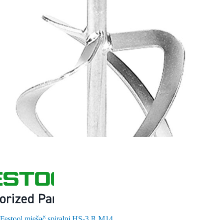
Festool mješač spiralni HS-3 R M14