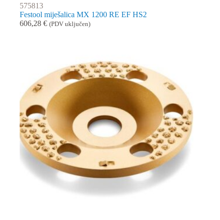
575813
Festool miješalica MX 1200 RE EF HS2
606,28
€
(PDV uključen)