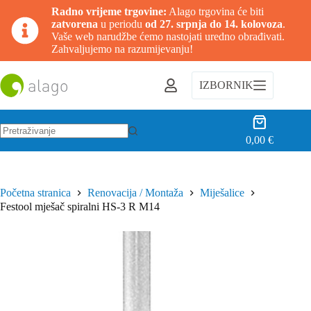
Radno vrijeme trgovine:
Alago trgovina će biti
zatvorena
u periodu
od 27. srpnja do 14. kolovoza
.
Vaše web narudžbe ćemo nastojati uredno obrađivati.
Zahvaljujemo na razumijevanju!
Preskoči
na
IZBORNIK
sadržaj
Košarica
0,00
€
Nema
rezultata.
Početna stranica
Renovacija / Montaža
Miješalice
Festool mješač spiralni HS-3 R M14