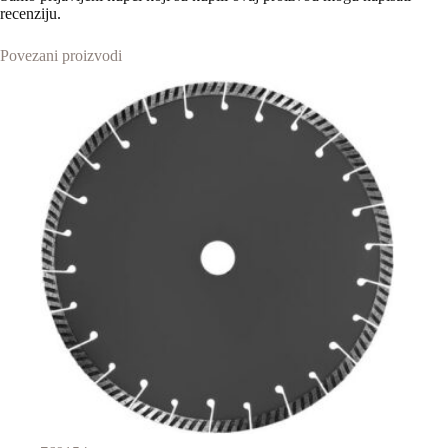
recenziju.
Povezani proizvodi