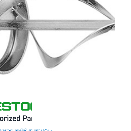
Festool mješač spiralni RS-2