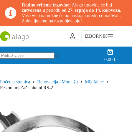
Radno vrijeme trgovine:
Alago trgovina će biti
zatvorena
u periodu
od 27. srpnja do 14. kolovoza
.
Vaše web narudžbe ćemo nastojati uredno obrađivati.
Zahvaljujemo na razumijevanju!
Preskoči
na
IZBORNIK
sadržaj
Košarica
0,00
€
Nema
rezultata.
Početna stranica
Renovacija / Montaža
Miješalice
Festool mješač spiralni RS-2