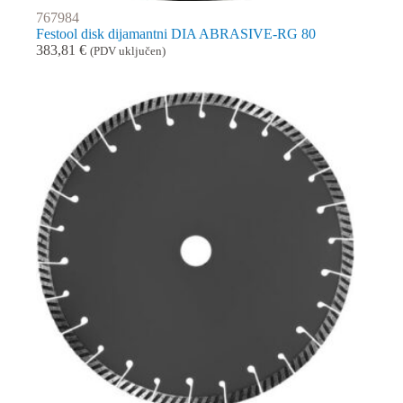
767984
Festool disk dijamantni DIA ABRASIVE-RG 80
383,81
€
(PDV uključen)