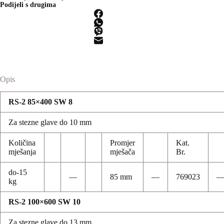
Podijeli s drugima
Opis
RS-2 85×400 SW 8
Za stezne glave do 10 mm
Količina
Promjer
Kat.
mješanja
mješača
Br.
do-15
—
85 mm
—
769023
kg
RS-2 100×600 SW 10
Za stezne glave do 13 mm