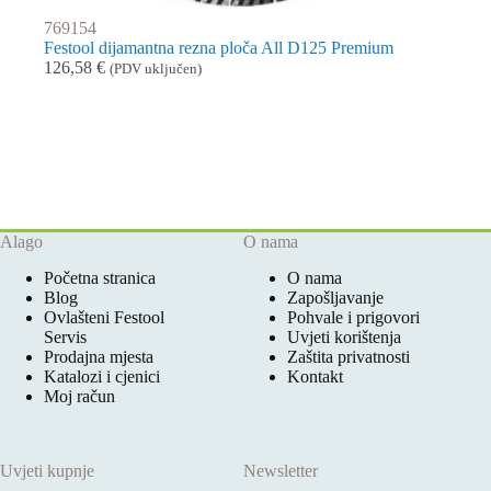
769154
Festool dijamantna rezna ploča All D125 Premium
126,58
€
(PDV uključen)
Alago
O nama
Početna stranica
O nama
Blog
Zapošljavanje
Ovlašteni Festool
Pohvale i prigovori
Servis
Uvjeti korištenja
Prodajna mjesta
Zaštita privatnosti
Katalozi i cjenici
Kontakt
Moj račun
Uvjeti kupnje
Newsletter