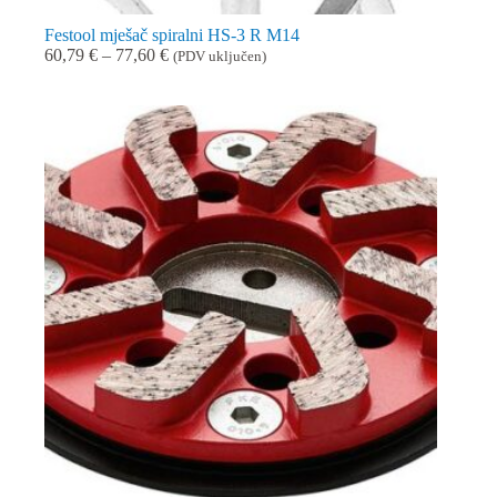
Festool mješač spiralni HS-3 R M14
Raspon
60,79
€
–
77,60
€
(PDV uključen)
cijena:
od
60,79 €
do
77,60 €