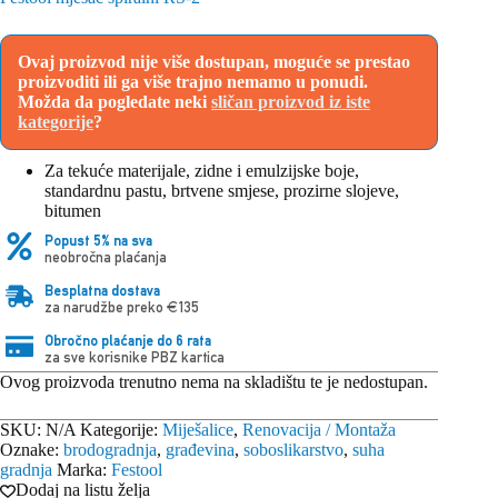
Ovaj proizvod nije više dostupan, moguće se prestao
proizvoditi ili ga više trajno nemamo u ponudi.
Možda da pogledate neki
sličan proizvod iz iste
kategorije
?
Za tekuće materijale, zidne i emulzijske boje,
standardnu pastu, brtvene smjese, prozirne slojeve,
bitumen
Popust 5% na sva
neobročna plaćanja
Besplatna dostava
za narudžbe preko €135
Obročno plaćanje do 6 rata
za sve korisnike PBZ kartica
Ovog proizvoda trenutno nema na skladištu te je nedostupan.
SKU:
N/A
Kategorije:
Miješalice
,
Renovacija / Montaža
Oznake:
brodogradnja
,
građevina
,
soboslikarstvo
,
suha
gradnja
Marka:
Festool
Dodaj na listu želja