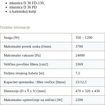
mlaznica D 36 FD-150,
mlaznica D 36 PD
u kartonskoj kutiji
Dodatne informacije
Snaga (W)
350 – 1200
Maksimalni protok zraka (l/min)
3700
Maksimalni vakuum [Pa]
24000
Veličina površine filtera [cm2]
3369
Duljina strujnog kabela [m]
7,5
Kapacitet spremnika / filter vrečice [litara]
15/12,5
Dimenzije (D x Š x V) [mm]
470 x 320 x 430
Maksimalno opterećenje na utičnici [W]
2200