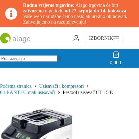
Radno vrijeme trgovine:
Alago trgovina će biti
zatvorena
u periodu
od 27. srpnja do 14. kolovoza
.
Vaše web narudžbe ćemo nastojati uredno obrađivati.
Zahvaljujemo na razumijevanju!
Preskoči
na
IZBORNIK
sadržaj
Košarica
0,00
€
Nema
rezultata.
Početna stranica
Usisavači i kompresori
CLEANTEC mali usisavači
Festool usisavač CT 15 E