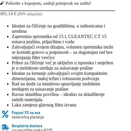
🧨 Požurite s kupnjom, zadnji primjerak na zalihi!
491,14
€
(PDV uključen)
Idealan za čišćenje na gradilištima, u radionicama i
uredima
Zapremina spremnika od 15 l, CLEANTEC CT 15
usisava prašinu, prljavštinu i vodu
Zahvaljujući svojem dizajnu, volumen spremnika može
se koristiti gotovo u potpunosti – za dugotrajan rad bez
mijenjanja filter vrećice
Pribor za čišćenje već je uključen u isporuku i smješten
je u mobilnom uređaju za usisavanje prašine
Idealan za kretanje zahvaljujući svojim kompaktnim
dimenzijama, maloj težini i robusnom podvozju
Rad na dodir za intuitivno upravljanje mobilnim
uređajem za usisavanje prašine
Ravna skladišna površina – idealno za skladištenje
radnih materijala
Laka zamjena glavnog filtra izvana
Popust 5% na sva
neobročna plaćanja
Besplatna dostava
za narudžbe preko €135