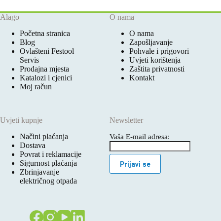
Alago
O nama
Početna stranica
O nama
Blog
Zapošljavanje
Ovlašteni Festool
Pohvale i prigovori
Servis
Uvjeti korištenja
Prodajna mjesta
Zaštita privatnosti
Katalozi i cjenici
Kontakt
Moj račun
Uvjeti kupnje
Newsletter
Načini plaćanja
Vaša E-mail adresa:
Dostava
Povrat i reklamacije
Sigurnost plaćanja
Prijavi se
Zbrinjavanje
električnog otpada