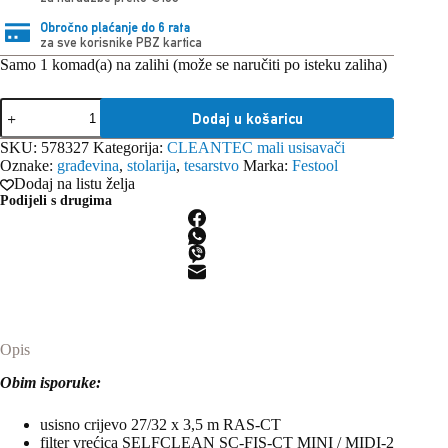
Obročno plaćanje do 6 rata
za sve korisnike PBZ kartica
Samo 1 komad(a) na zalihi (može se naručiti po isteku zaliha)
Festool
Dodaj u košaricu
usisavač
CT
SKU:
578327
Kategorija:
CLEANTEC mali usisavači
15
Oznake:
građevina
,
stolarija
,
tesarstvo
Marka:
Festool
E
Dodaj na listu želja
količina
Podijeli s drugima
Opis
Obim isporuke:
usisno crijevo 27/32 x 3,5 m RAS-CT
filter vrećica SELFCLEAN SC-FIS-CT MINI / MIDI-2