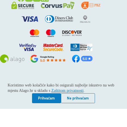
Sva prava pridržana © 2026
Alago
Koristimo web kolačiće kako bi osigurali najbolje iskustvo na web
ALAGO d.o.o. trgovina, usluge i zastupanje stranih tvrtki /
mjestu Alago.hr u skladu s
Zaštitom privatnosti
.
Adresa: Horvati 112, 10436 Rakov potok / Telefon: +385 1
6539 392 / E-mail: kontakt@alago.hr / Podaci o subjektu:
Prihvaćam
Ne prihvaćam
Subjekt je upisan kod Trgovačkog suda u Zagrebu pod
reg.uloškom broj 1-53420. / MBS: 080046630 / OIB:
11092339061 / EUID: HRSR.080046630 / Godina osnivanja:
1994. / Temeljni kapital: 4.615,00 €, uplaćen u cijelosti /
Društvo zastupa: Hrvoje Gotovac, dipl. ing. / Produkcija