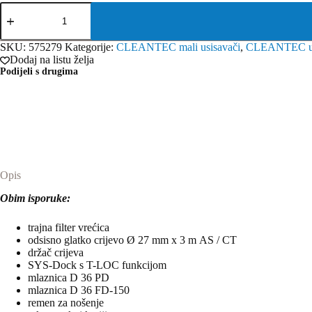
Festool
usisavač
CTL
SYS
SKU:
575279
Kategorije:
CLEANTEC mali usisavači
,
CLEANTEC us
količina
Dodaj na listu želja
Podijeli s drugima
Opis
Obim isporuke:
trajna filter vrećica
odsisno glatko crijevo Ø 27 mm x 3 m AS / CT
držač crijeva
SYS-Dock s T-LOC funkcijom
mlaznica D 36 PD
mlaznica D 36 FD-150
remen za nošenje