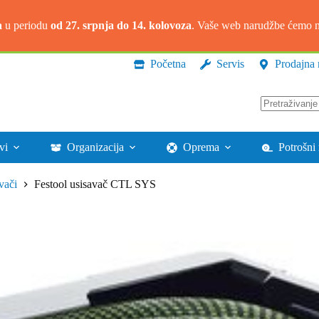
a
u periodu
od 27. srpnja do 14. kolovoza
. Vaše web narudžbe ćemo na
Početna
Servis
Prodajna 
Nema
rezultata.
vi
Organizacija
Oprema
Potrošni 
vači
Festool usisavač CTL SYS