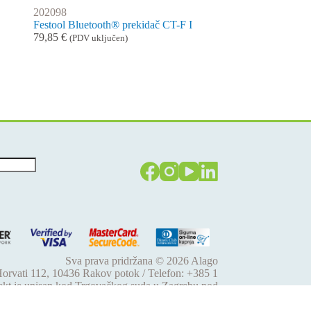
202098
Festool Bluetooth® prekidač CT-F I
79,85
€
(PDV uključen)
Sva prava pridržana © 2026
Alago
 Horvati 112, 10436 Rakov potok / Telefon: +385 1
jekt je upisan kod Trgovačkog suda u Zagrebu pod
61 / EUID: HRSR.080046630 / Godina osnivanja:
tupa: Hrvoje Gotovac, dipl. ing. / Produkcija weba: