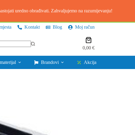
stojati uredno obrađivati. Zahvaljujemo na razumijevanju!
mjesta
Kontakt
Blog
Moj račun
Košarica
0,00
€
materijal
Brandovi
Akcija