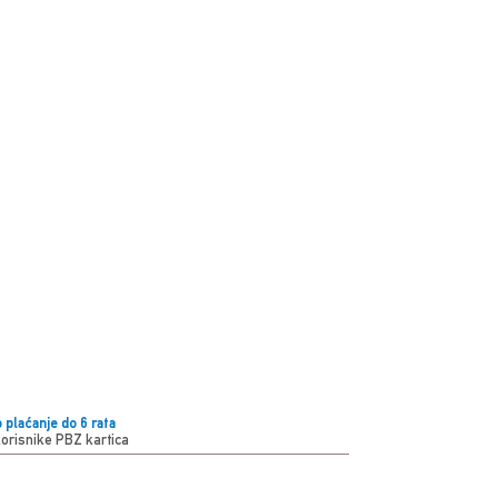
 plaćanje do 6 rata
korisnike PBZ kartica