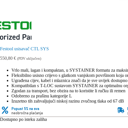
Festool usisavač CTL SYS
550,80
€
(PDV uključen)
Vrlo mali, lagan i kompaktan, u SYSTAINER formatu za maksi
Fleksibilno usisno crijevo s glatkom vanjskom površinom koja 
Ugrađena cijev, kabel i mlaznica znači da je sve uvijek dostupno
Kompatibilan s T-LOC sustavom SYSTAINER za optimalnu orga
Zgodan za transport, bez obzira na to koristite li ručku ili remen
Odobreno za prašinu kategorije L
Izuzetno tih zahvaljujući niskoj razinu zvučnog tlaka od 67 dB
Popust 5% na sva
neobročna plaćanja
Dostupno po isteku zaliha