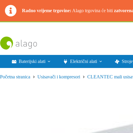
Radno vrijeme trgovine:
Alago trgovina će biti
zatvoren
Preskoči
na
sadržaj
Baterijski alati
Električni alati
Stroje
Početna stranica
Usisavači i kompresori
CLEANTEC mali usisa