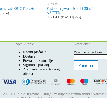
204925
a usisavač SB-CT 26/36
Festool crijevo usisno D 36 x 5 m
AS/CTR
ljučen)
367,64
€
(PDV uključen)
Uvjeti kupnje
Newsletter
Načini plaćanja
Vaša E-mail adresa:
Dostava
Povrat i reklamacije
Sigurnost plaćanja
Prijavi se
Zbrinjavanje električnog
otpada
ALAGO d.o.o. trgovina, usluge i zastupanje stranih tvrtki / Adresa:
6539 392 / E-mail: kontakt@alago.hr / Podaci o subjektu: Sub
reg.uloškom broj 1-53420. / MBS: 080046630 / OIB: 110923390
1994. / Temeljni kapital: 4.615,00 €, uplaćen u cijelosti / Društvo zas