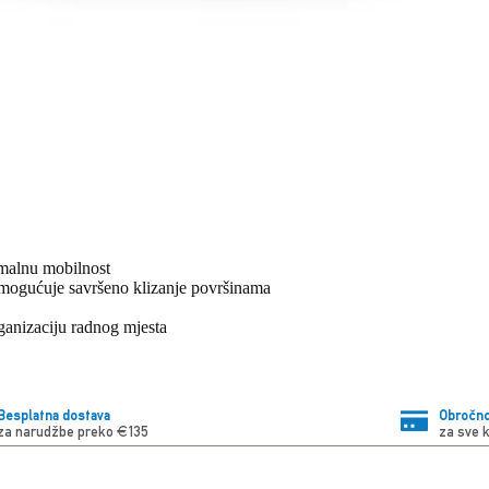
malnu mobilnost
omogućuje savršeno klizanje površinama
nizaciju radnog mjesta
Besplatna dostava
Obročno
za narudžbe preko €135
za sve 