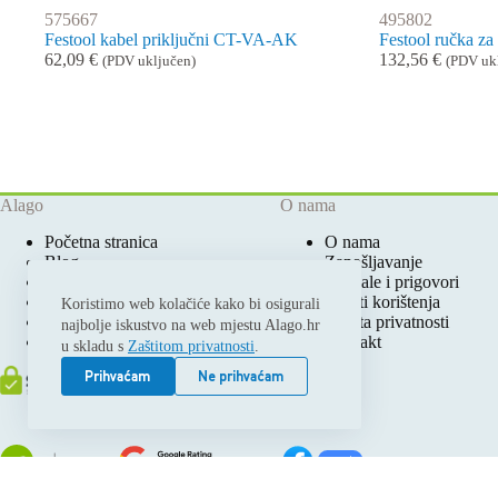
575667
495802
Festool kabel priključni CT-VA-AK
Festool ručka z
62,09
€
132,56
€
(PDV uključen)
(PDV uk
Alago
O nama
Početna stranica
O nama
Blog
Zapošljavanje
Ovlašteni Festool Servis
Pohvale i prigovori
Prodajna mjesta
Uvjeti korištenja
Koristimo web kolačiće kako bi osigurali
Katalozi i cjenici
Zaštita privatnosti
najbolje iskustvo na web mjestu Alago.hr
Moj račun
Kontakt
u skladu s
Zaštitom privatnosti
.
Prihvaćam
Ne prihvaćam