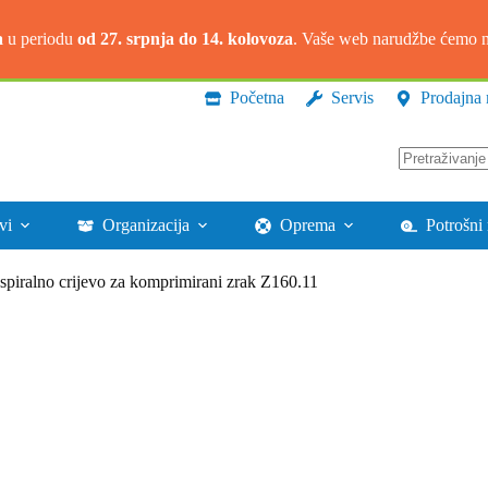
a
u periodu
od 27. srpnja do 14. kolovoza
. Vaše web narudžbe ćemo na
Početna
Servis
Prodajna 
Nema
rezultata.
vi
Organizacija
Oprema
Potrošni 
spiralno crijevo za komprimirani zrak Z160.11