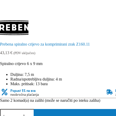
Prebena spiralno crijevo za komprimirani zrak Z160.11
43,13
€
(PDV uključen)
Spiralno crijevo 6 x 9 mm
Duljina: 7,5 m
Radna/upotrebljiva duljina: 4 m
Maks. pritisak: 13 bara
Popust 5% na sva
neobročna plaćanja
Samo 2 komad(a) na zalihi (može se naručiti po isteku zaliha)
Prebena
spiralno