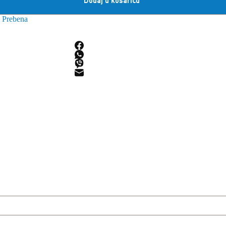
Dodaj u košaricu
:
Prebena