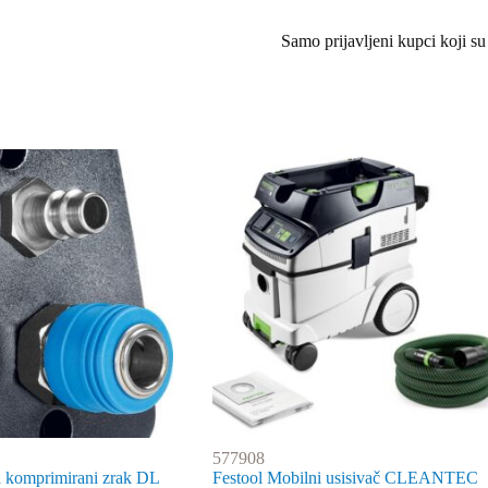
Samo prijavljeni kupci koji su
577908
a komprimirani zrak DL
Festool Mobilni usisivač CLEANTEC