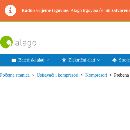
Radno vrijeme trgovine:
Alago trgovina će biti
zatvoren
Preskoči
na
sadržaj
Baterijski alati
Električni alati
Stroje
Početna stranica
Usisavači i kompresori
Kompresori
Prebena 