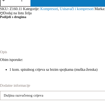
crijevo
za
SKU:
Z160.11
Kategorije:
Kompresori
,
Usisavači i kompresori
Marka
komprimirani
Dodaj na listu želja
zrak
Podijeli s drugima
Z160.11
količina
Opis
Obim isporuke:
1 kom. spiralnog crijeva sa brzim spojkama (muška-ženska)
Dodatne informacije
Duljina razvučenog crijeva