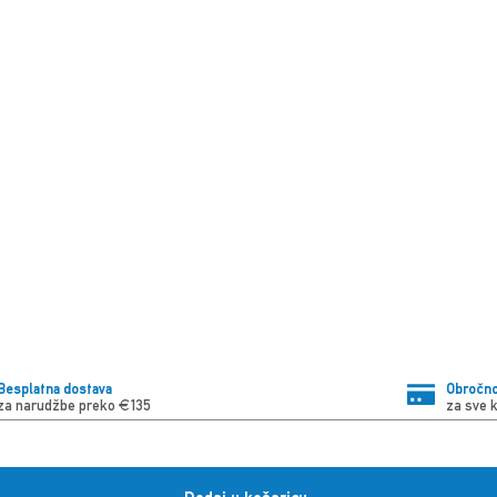
Besplatna dostava
Obročno
za narudžbe preko €135
za sve 