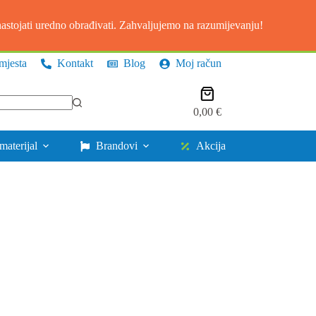
stojati uredno obrađivati. Zahvaljujemo na razumijevanju!
mjesta
Kontakt
Blog
Moj račun
Košarica
0,00
€
materijal
Brandovi
Akcija