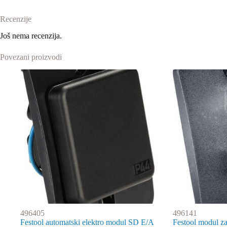
Recenzije
Još nema recenzija.
Povezani proizvodi
496405
496141
Festool automatski elektro modul SD E/A
Festool modul z