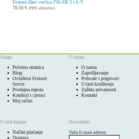
Festool filter vrećica FIS-SR 5 i 6 /5
78,56
€
(PDV uključen)
Alago
O nama
Početna stranica
O nama
Blog
Zapošljavanje
Ovlašteni Festool
Pohvale i prigovori
Servis
Uvjeti korištenja
Prodajna mjesta
Zaštita privatnosti
Katalozi i cjenici
Kontakt
Moj račun
Uvjeti kupnje
Newsletter
Načini plaćanja
Vaša E-mail adresa:
Dostava