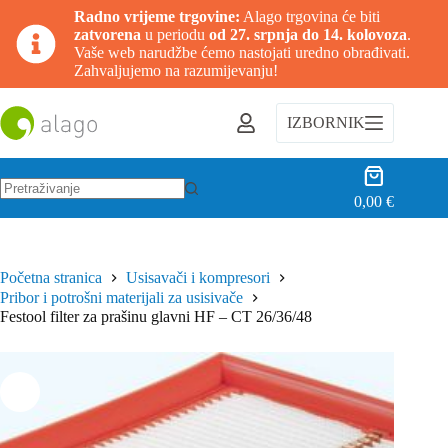
Radno vrijeme trgovine:
Alago trgovina će biti
zatvorena
u periodu
od 27. srpnja do 14. kolovoza
.
Vaše web narudžbe ćemo nastojati uredno obrađivati.
Zahvaljujemo na razumijevanju!
Preskoči
na
IZBORNIK
sadržaj
Košarica
0,00
€
Nema
rezultata.
Početna stranica
Usisavači i kompresori
Pribor i potrošni materijali za usisivače
Festool filter za prašinu glavni HF – CT 26/36/48