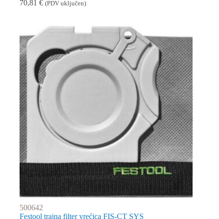
70,81
€
(PDV uključen)
500642
Festool trajna filter vrećica FIS-CT SYS