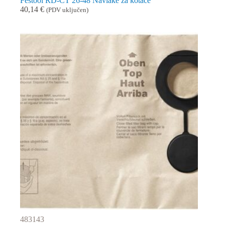
Festool RD-CT 26-48 Navlake za kotače
40,14
€
(PDV uključen)
483143