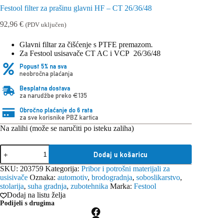
Festool filter za prašinu glavni HF – CT 26/36/48
92,96
€
(PDV uključen)
Glavni filtar za čišćenje s PTFE premazom.
Za Festool usisavače CT AC i VCP 26/36/48
Popust 5% na sva
neobročna plaćanja
Besplatna dostava
za narudžbe preko €135
Obročno plaćanje do 6 rata
za sve korisnike PBZ kartica
Na zalihi (može se naručiti po isteku zaliha)
Festool
Dodaj u košaricu
filter
za
SKU:
203759
Kategorija:
Pribor i potrošni materijali za
prašinu
usisivače
Oznaka:
automotiv
,
brodogradnja
,
soboslikarstvo
,
glavni
stolarija
,
suha gradnja
,
zubotehnika
Marka:
Festool
HF
Dodaj na listu želja
-
Podijeli s drugima
CT
26/36/48