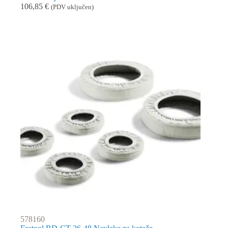
106,85
€
(PDV uključen)
578160