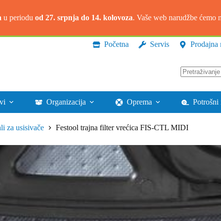
a
u periodu
od 27. srpnja do 14. kolovoza
. Vaše web narudžbe ćemo na
Početna
Servis
Prodajna 
Nema
rezultata.
vi
Organizacija
Oprema
Potrošni 
ali za usisivače
Festool trajna filter vrećica FIS-CTL MIDI