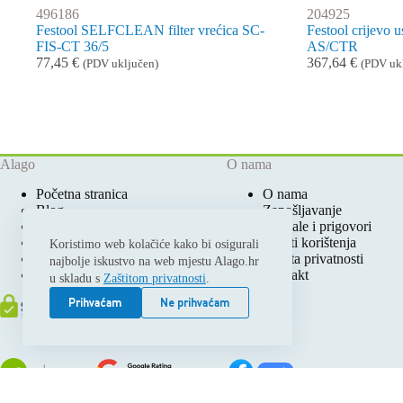
496186
204925
Festool SELFCLEAN filter vrećica SC-
Festool crijevo 
FIS-CT 36/5
AS/CTR
77,45
€
367,64
€
(PDV uključen)
(PDV uk
Alago
O nama
Početna stranica
O nama
Blog
Zapošljavanje
Ovlašteni Festool Servis
Pohvale i prigovori
Prodajna mjesta
Uvjeti korištenja
Koristimo web kolačiće kako bi osigurali
Katalozi i cjenici
Zaštita privatnosti
najbolje iskustvo na web mjestu Alago.hr
Moj račun
Kontakt
u skladu s
Zaštitom privatnosti
.
Prihvaćam
Ne prihvaćam