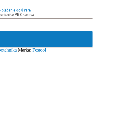
 plaćanje do 6 rata
korisnike PBZ kartica
botehnika
Marka:
Festool