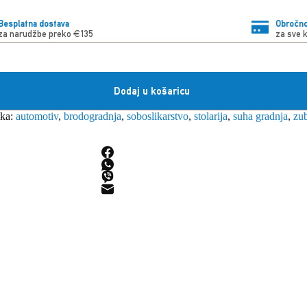
Besplatna dostava
Obročno
za narudžbe preko €135
za sve 
Dodaj u košaricu
ka:
automotiv
,
brodogradnja
,
soboslikarstvo
,
stolarija
,
suha gradnja
,
zu