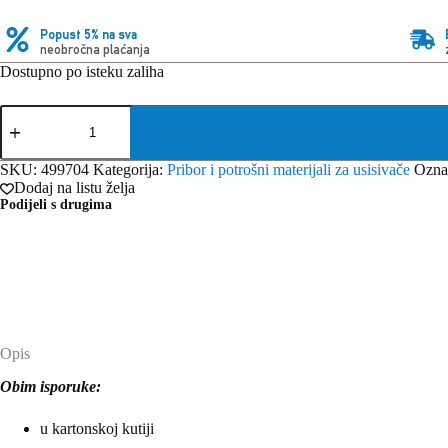
Popust 5% na sva
neobročna plaćanja
Dostupno po isteku zaliha
Festool
trajna
filter
vrećica
SKU:
499704
Kategorija:
Pribor i potrošni materijali za usisivače
Ozna
FIS-
Dodaj na listu želja
CTL
Podijeli s drugima
MIDI
količina
Opis
Obim isporuke:
u kartonskoj kutiji