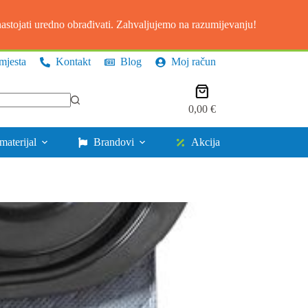
stojati uredno obrađivati. Zahvaljujemo na razumijevanju!
mjesta
Kontakt
Blog
Moj račun
Košarica
0,00
€
materijal
Brandovi
Akcija