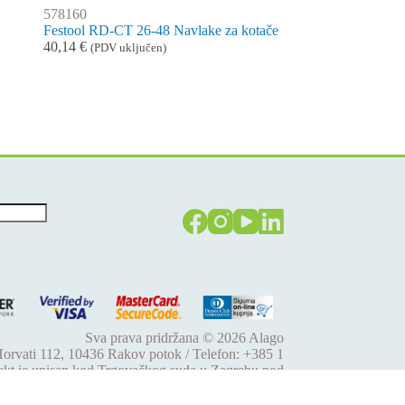
578160
Festool RD-CT 26-48 Navlake za kotače
40,14
€
(PDV uključen)
Sva prava pridržana © 2026
Alago
 Horvati 112, 10436 Rakov potok / Telefon: +385 1
jekt je upisan kod Trgovačkog suda u Zagrebu pod
61 / EUID: HRSR.080046630 / Godina osnivanja:
tupa: Hrvoje Gotovac, dipl. ing. / Produkcija weba: