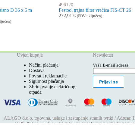
496120
usisno D 36 x 5 m
Festool trajna filter vrećica FIS-CT 26
272,91
€
(PDV uključen)
ljučen)
Uvjeti kupnje
Newsletter
Načini plaćanja
Vaša E-mail adresa:
Dostava
Povrat i reklamacije
Sigurnost plaćanja
Prijavi se
Zbrinjavanje električnog
otpada
ALAGO d.o.o. trgovina, usluge i zastupanje stranih tvrtki / Adresa:
6539 392 / E-mail: kontakt@alago.hr / Podaci o subjektu: Sub
reg.uloškom broj 1-53420. / MBS: 080046630 / OIB: 110923390
1994. / Temeljni kapital: 4.615,00 €, uplaćen u cijelosti / Društvo zas