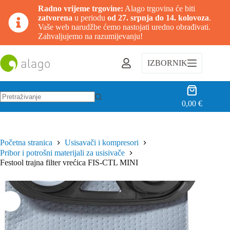
Radno vrijeme trgovine:
Alago trgovina će biti
zatvorena
u periodu
od 27. srpnja do 14. kolovoza
.
Vaše web narudžbe ćemo nastojati uredno obrađivati.
Zahvaljujemo na razumijevanju!
Preskoči
na
IZBORNIK
sadržaj
Košarica
0,00
€
Nema
rezultata.
Početna stranica
Usisavači i kompresori
Pribor i potrošni materijali za usisivače
Festool trajna filter vrećica FIS-CTL MINI