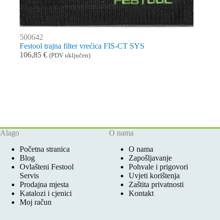
500642
Festool trajna filter vrećica FIS-CT SYS
106,85
€
(PDV uključen)
Alago
O nama
Početna stranica
O nama
Blog
Zapošljavanje
Ovlašteni Festool
Pohvale i prigovori
Servis
Uvjeti korištenja
Prodajna mjesta
Zaštita privatnosti
Katalozi i cjenici
Kontakt
Moj račun