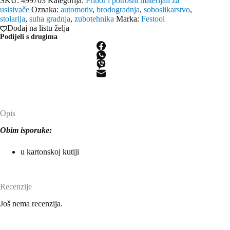
SKU:
499703
Kategorija:
Pribor i potrošni materijali za
vrećica
usisivače
Oznaka:
automotiv
,
brodogradnja
,
soboslikarstvo
,
FIS-
stolarija
,
suha gradnja
,
zubotehnika
Marka:
Festool
CTL
Dodaj na listu želja
MINI
Podijeli s drugima
količina
Opis
Obim isporuke:
u kartonskoj kutiji
Recenzije
Još nema recenzija.