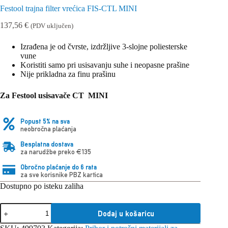
Festool trajna filter vrećica FIS-CTL MINI
137,56
€
(PDV uključen)
Izrađena je od čvrste, izdržljive 3-slojne poliesterske
vune
Koristiti samo pri usisavanju suhe i neopasne prašine
Nije prikladna za finu prašinu
Za Festool usisavače CT MINI
Popust 5% na sva
neobročna plaćanja
Besplatna dostava
za narudžbe preko €135
Obročno plaćanje do 6 rata
za sve korisnike PBZ kartica
Dostupno po isteku zaliha
Festool
Dodaj u košaricu
trajna
filter