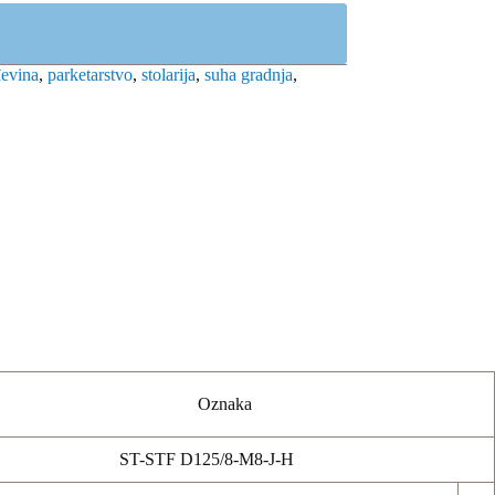
đevina
,
parketarstvo
,
stolarija
,
suha gradnja
,
Oznaka
ST-STF D125/8-M8-J-H