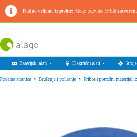
Radno vrijeme trgovine:
Alago trgovina će biti
zatvoren
Preskoči
na
sadržaj
Baterijski alati
Električni alati
Stroje
Početna stranica
Brušenje i poliranje
Pribor i potrošni materijali 