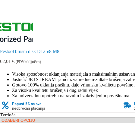
Festool brusni disk D125/8 M8
62,01
€
(PDV uključen)
Visoka sposobnost uklanjanja materijala s maksimalnim usisavan
Jastučić JETSTREAM jamči izvanredne rezultate brušenja zahva
Gotovo 100% uklanja prašinu, daje vrhunsku kvalitetu površin
Za visoku kvalitetu brušenja i dug radni vijek
Za univerzalnu upotrebu na ravnim i zakrivljenim površinama
Popust 5% na sva
neobročna plaćanja
Tvrdoća