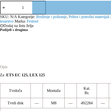
Festool
brusni
disk
D125/8
SKU:
N/A
Kategorije:
Brušenje i poliranje
,
Pribor i potrošni materijali 
M8
tesarstvo
Marka:
Festool
količina
Dodaj na listu želja
Podijeli s drugima
Opis
Za
ETS EC 125, LEX 125
Kat.
Tvrdoča
Montaža
Br.
Tvrdi disk
—
M8
—
492284
—