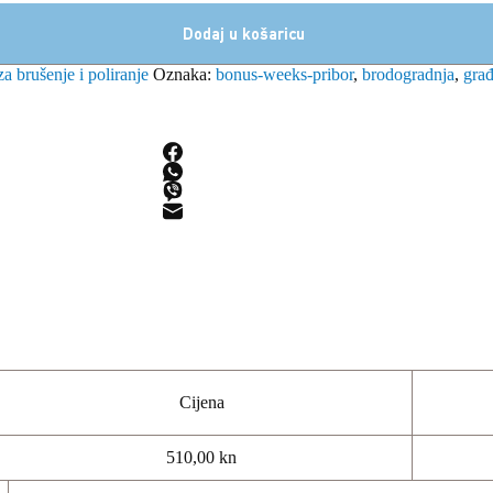
Dodaj u košaricu
za brušenje i poliranje
Oznaka:
bonus-weeks-pribor
,
brodogradnja
,
gra
Cijena
510,00 kn