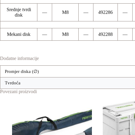
Srednje tvrdi
—
M8
—
492286
—
disk
Mekani disk
—
M8
—
492288
—
Dodatne informacije
Promjer diska (∅)
Tvrdoća
Povezani proizvodi