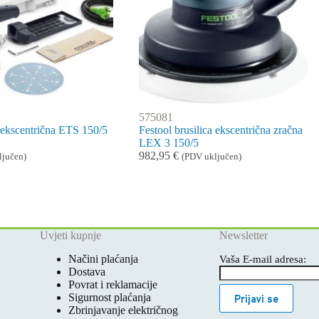
575081
a ekscentrična ETS 150/5
Festool brusilica ekscentrična zračna
LEX 3 150/5
982,95
€
ljučen)
(PDV uključen)
Uvjeti kupnje
Newsletter
Načini plaćanja
Vaša E-mail adresa:
Dostava
Povrat i reklamacije
Sigurnost plaćanja
Prijavi se
Zbrinjavanje električnog