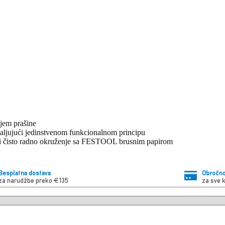
jem prašine
ljujući jedinstvenom funkcionalnom principu
e i čisto radno okruženje sa FESTOOL brusnim papirom
Besplatna dostava
Obročno
za narudžbe preko €135
za sve 