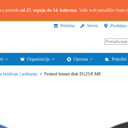
a
u periodu
od 27. srpnja do 14. kolovoza
. Vaše web narudžbe ćemo na
Početna
Servis
Prodajna 
Nema
rezultata.
vi
Organizacija
Oprema
Potrošni 
za brušenje i poliranje
Festool brusni disk D125/8 M8