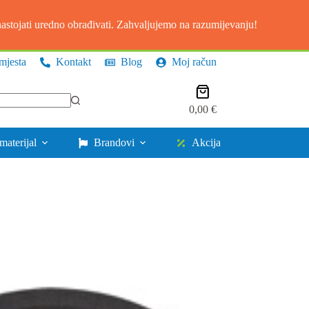
stojati uredno obrađivati. Zahvaljujemo na razumijevanju!
mjesta
Kontakt
Blog
Moj račun
Košarica
0,00
€
materijal
Brandovi
Akcija