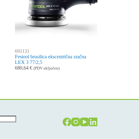
691131
Festool brusilica ekscentrična zračna
LEX 3 77/2,5
680,64
€
(PDV uključen)