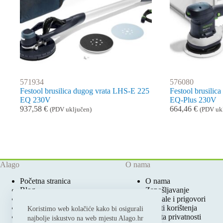
571934
576080
Festool brusilica dugog vrata LHS-E 225
Festool brusilic
EQ 230V
EQ-Plus 230V
937,58
€
664,46
€
(PDV uključen)
(PDV uk
Alago
O nama
Početna stranica
O nama
Blog
Zapošljavanje
Ovlašteni Festool Servis
Pohvale i prigovori
Prodajna mjesta
Uvjeti korištenja
Koristimo web kolačiće kako bi osigurali
Katalozi i cjenici
Zaštita privatnosti
najbolje iskustvo na web mjestu Alago.hr