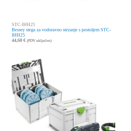
STC-IHH25
Bessey stega za vodoravno stezanje s postoljem STC-
IHH25
44,68
€
(PDV uključen)