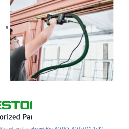
Festool brusilica ekscentrična ROTEX RO 90 DX 230V