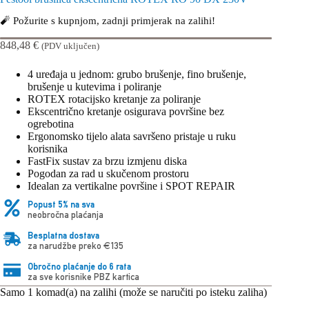
🧨 Požurite s kupnjom, zadnji primjerak na zalihi!
848,48
€
(PDV uključen)
4 uređaja u jednom: grubo brušenje, fino brušenje,
brušenje u kutevima i poliranje
ROTEX rotacijsko kretanje za poliranje
Ekscentrično kretanje osigurava površine bez
ogrebotina
Ergonomsko tijelo alata savršeno pristaje u ruku
korisnika
FastFix sustav za brzu izmjenu diska
Pogodan za rad u skučenom prostoru
Idealan za vertikalne površine i SPOT REPAIR
Popust 5% na sva
neobročna plaćanja
Besplatna dostava
za narudžbe preko €135
Obročno plaćanje do 6 rata
za sve korisnike PBZ kartica
Samo 1 komad(a) na zalihi (može se naručiti po isteku zaliha)