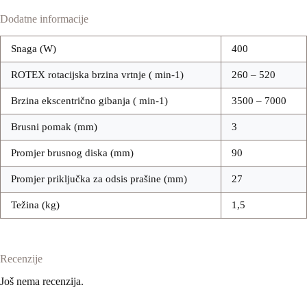
Dodatne informacije
Snaga (W)
400
ROTEX rotacijska brzina vrtnje ( min-1)
260 – 520
Brzina ekscentrično gibanja ( min-1)
3500 – 7000
Brusni pomak (mm)
3
Promjer brusnog diska (mm)
90
Promjer priključka za odsis prašine (mm)
27
Težina (kg)
1,5
Recenzije
Još nema recenzija.