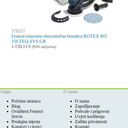
578257
Festool rotaciono ekscentrična brusilica ROTEX RO
150 FEQ-SYS GR
1.150,13
€
(PDV uključen)
Alago
O nama
Početna stranica
O nama
Blog
Zapošljavanje
Ovlašteni Festool
Pohvale i prigovori
Servis
Uvjeti korištenja
Prodajna mjesta
Zaštita privatnosti
Katalozi i cjenici
Kontakt