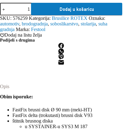
Festool
Dodaj u košaricu
brusilica
ekscentrična
SKU:
576259
Kategorija:
Brusilice ROTEX
Oznaka:
ROTEX
automotiv
,
brodogradnja
,
soboslikarstvo
,
stolarija
,
suha
RO
gradnja
Marka:
Festool
90
Dodaj na listu želja
DX
Podijeli s drugima
230V
količina
Opis
Obim isporuke:
FastFix brusni disk Ø 90 mm (meki-HT)
FastFix delta (trokutasti) brusni disk V93
štitnik brusnog diska
u SYSTAINER-u SYS3 M 187