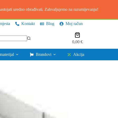
stojati uredno obrađivati. Zahvaljujemo na razumijevanju!
mjesta
Kontakt
Blog
Moj račun
Košarica
0,00
€
materijal
Brandovi
Akcija