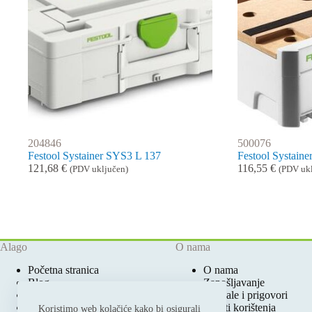
204846
500076
Festool Systainer SYS3 L 137
Festool Systai
121,68
€
116,55
€
(PDV uključen)
(PDV uk
Alago
O nama
Početna stranica
O nama
Blog
Zapošljavanje
Ovlašteni Festool Servis
Pohvale i prigovori
Prodajna mjesta
Uvjeti korištenja
Koristimo web kolačiće kako bi osigurali