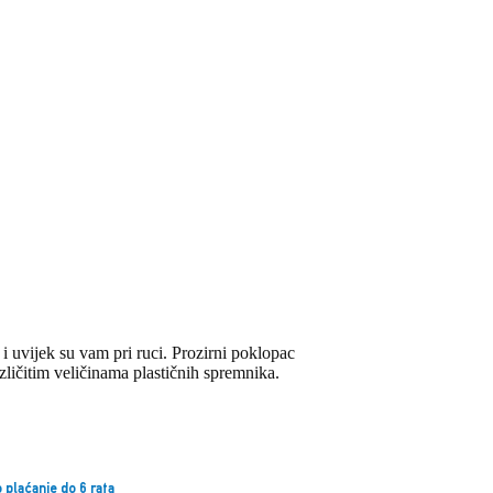
i i uvijek su vam pri ruci. Prozirni poklopac
zličitim veličinama plastičnih spremnika.
 plaćanje do 6 rata