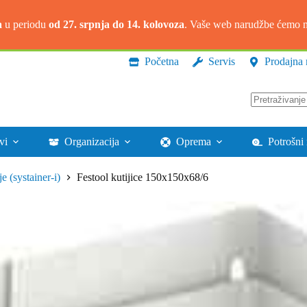
a
u periodu
od 27. srpnja do 14. kolovoza
. Vaše web narudžbe ćemo na
Početna
Servis
Prodajna 
Nema
rezultata.
vi
Organizacija
Oprema
Potrošni 
e (systainer-i)
Festool kutijice 150x150x68/6