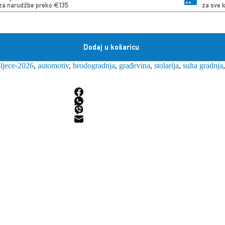
za narudžbe preko €135
za sve 
Dodaj u košaricu
oljece-2026
,
automotiv
,
brodogradnja
,
građevina
,
stolarija
,
suha gradnja