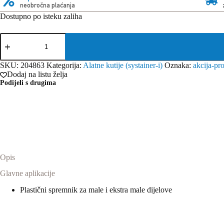
neobročna plaćanja
Dostupno po isteku zaliha
Festool
kutijice
150x150x68/6
količina
SKU:
204863
Kategorija:
Alatne kutije (systainer-i)
Oznaka:
akcija-pr
Dodaj na listu želja
Podijeli s drugima
Opis
Glavne aplikacije
Plastični spremnik za male i ekstra male dijelove