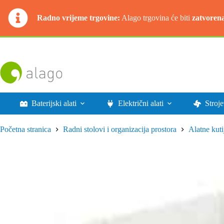
Radno vrijeme trgovine:
Alago trgovina će biti
zatvoren
Preskoči
na
sadržaj
Baterijski alati
Električni alati
Stroje
Početna stranica
Radni stolovi i organizacija prostora
Alatne kutij