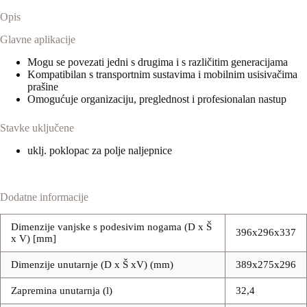
Opis
Glavne aplikacije
Mogu se povezati jedni s drugima i s različitim generacijama
Kompatibilan s transportnim sustavima i mobilnim usisivačima
prašine
Omogućuje organizaciju, preglednost i profesionalan nastup
Stavke uključene
uklj. poklopac za polje naljepnice
Dodatne informacije
Dimenzije vanjske s podesivim nogama (D x Š
396x296x337
x V) [mm]
Dimenzije unutarnje (D x Š xV) (mm)
389x275x296
Zapremina unutarnja (l)
32,4