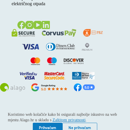
električnog otpada
Sva prava pridržana © 2026
Alago
Koristimo web kolačiće kako bi osigurali najbolje iskustvo na web
ALAGO d.o.o. trgovina, usluge i zastupanje stranih tvrtki /
mjestu Alago.hr u skladu s
Zaštitom privatnosti
.
Adresa: Horvati 112, 10436 Rakov potok / Telefon: +385 1
6539 392 / E-mail: kontakt@alago.hr / Podaci o subjektu:
Prihvaćam
Ne prihvaćam