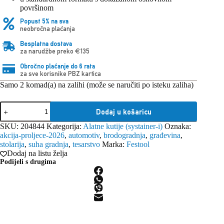
površinom
Popust 5% na sva
neobročna plaćanja
Besplatna dostava
za narudžbe preko €135
Obročno plaćanje do 6 rata
za sve korisnike PBZ kartica
Samo 2 komad(a) na zalihi (može se naručiti po isteku zaliha)
Festool
Dodaj u košaricu
Systainer
SYS3
SKU:
204844
Kategorija:
Alatne kutije (systainer-i)
Oznaka:
M
akcija-proljece-2026
,
automotiv
,
brodogradnja
,
građevina
,
337
stolarija
,
suha gradnja
,
tesarstvo
Marka:
Festool
količina
Dodaj na listu želja
Podijeli s drugima