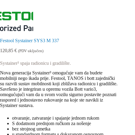
Festool Systainer SYS3 M 337
120,85
€
(PDV uključen)
Systainer³ spaja radionicu i gradilište.
Nova generacija Systainer³ omogućuje vam da budete
mobilniji nego ikada prije. Festool, TANOS i bott zajednički
su razvili sustav mobilnosti koji zbližava radionicu i gradilište.
Savršeno je integriran u opremu vozila Bott vario3,
omogućujući vam da u svom vozilu sigurno postavite poznati
raspored i jednostavno rukovanje na koje ste navikli iz
Systainer sustava.
otvaranje, zatvaranje i spajanje jednom rukom
S dodatnom prednjom ručkom za nošenje
bez strojnog umetka
u standardnom formatu s dokazanom osnovnom