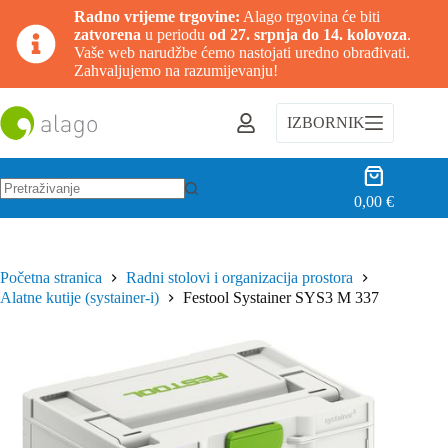
Radno vrijeme trgovine:
Alago trgovina će biti
zatvorena
u periodu
od 27. srpnja do 14. kolovoza
.
Vaše web narudžbe ćemo nastojati uredno obrađivati.
Zahvaljujemo na razumijevanju!
Preskoči
na
IZBORNIK
sadržaj
Košarica
0,00
€
Nema
rezultata.
Početna stranica
Radni stolovi i organizacija prostora
Alatne kutije (systainer-i)
Festool Systainer SYS3 M 337