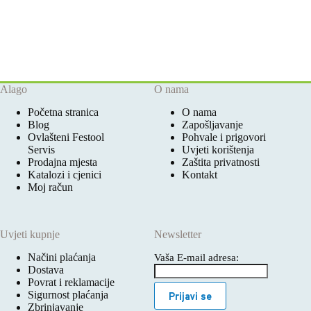
Alago
O nama
Početna stranica
O nama
Blog
Zapošljavanje
Ovlašteni Festool
Pohvale i prigovori
Servis
Uvjeti korištenja
Prodajna mjesta
Zaštita privatnosti
Katalozi i cjenici
Kontakt
Moj račun
Uvjeti kupnje
Newsletter
Načini plaćanja
Vaša E-mail adresa:
Dostava
Povrat i reklamacije
Sigurnost plaćanja
Prijavi se
Zbrinjavanje