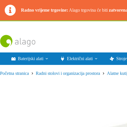
Radno vrijeme trgovine:
Alago trgovina će biti
zatvoren
Preskoči
na
sadržaj
Baterijski alati
Električni alati
Stroje
Početna stranica
Radni stolovi i organizacija prostora
Alatne kutij