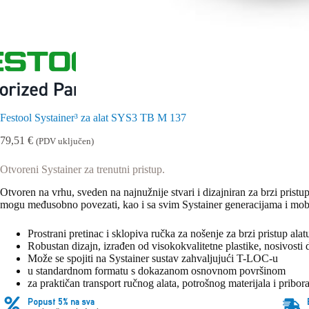
Festool Systainer³ za alat SYS3 TB M 137
79,51
€
(PDV uključen)
Otvoreni Systainer za trenutni pristup.
Otvoren na vrhu, sveden na najnužnije stvari i dizajniran za brzi prist
mogu međusobno povezati, kao i sa svim Systainer generacijama i mobi
Prostrani pretinac i sklopiva ručka za nošenje za brzi pristup alat
Robustan dizajn, izrađen od visokokvalitetne plastike, nosivosti
Može se spojiti na Systainer sustav zahvaljujući T-LOC-u
u standardnom formatu s dokazanom osnovnom površinom
za praktičan transport ručnog alata, potrošnog materijala i pribor
Popust 5% na sva