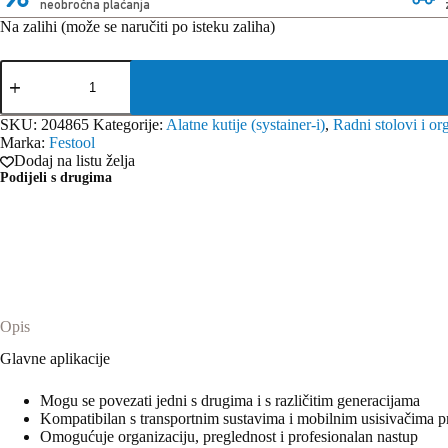
neobročna plaćanja
Na zalihi (može se naručiti po isteku zaliha)
Festool
Systainer³
za
alat
SKU:
204865
Kategorije:
Alatne kutije (systainer-i)
,
Radni stolovi i or
SYS3
Marka:
Festool
TB
Dodaj na listu želja
M
Podijeli s drugima
137
količina
Opis
Glavne aplikacije
Mogu se povezati jedni s drugima i s različitim generacijama
Kompatibilan s transportnim sustavima i mobilnim usisivačima p
Omogućuje organizaciju, preglednost i profesionalan nastup