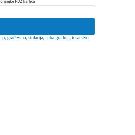
korisnike PBZ kartica
nja
,
građevina
,
stolarija
,
suha gradnja
,
tesarstvo