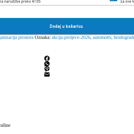
za narudžbe preko €135
za sve 
Dodaj u košaricu
ganizacija prostora
Oznaka:
akcija-proljece-2026
,
automotiv
,
brodograd
rašine