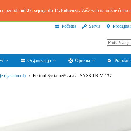
a
u periodu
od 27. srpnja do 14. kolovoza
. Vaše web narudžbe ćemo na
Početna
Servis
Prodajna 
Nema
rezultata.
vi
Organizacija
Oprema
Potrošni 
e (systainer-i)
Festool Systainer³ za alat SYS3 TB M 137