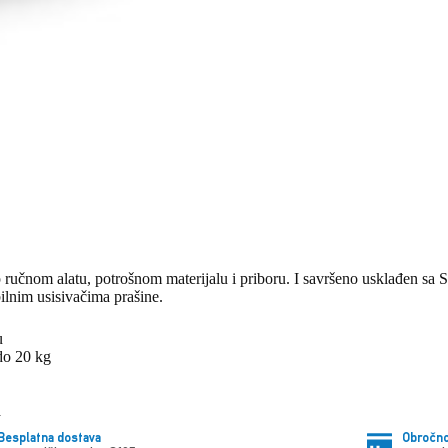
up ručnom alatu, potrošnom materijalu i priboru. I savršeno usklađen sa
lnim usisivačima prašine.
u
 do 20 kg
a
Besplatna dostava
Obročno