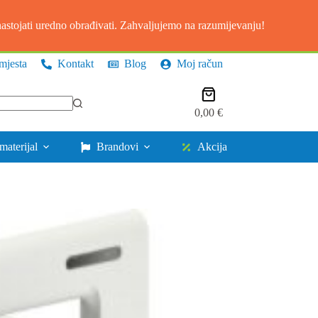
stojati uredno obrađivati. Zahvaljujemo na razumijevanju!
mjesta
Kontakt
Blog
Moj račun
Košarica
0,00
€
materijal
Brandovi
Akcija