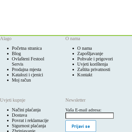
Alago
O nama
Početna stranica
O nama
Blog
Zapošljavanje
Ovlašteni Festool
Pohvale i prigovori
Servis
Uvjeti korištenja
Prodajna mjesta
Zaštita privatnosti
Katalozi i cjenici
Kontakt
Moj račun
Uvjeti kupnje
Newsletter
Načini plaćanja
Vaša E-mail adresa:
Dostava
Povrat i reklamacije
Sigurnost plaćanja
Prijavi se
Zbrinjavanje