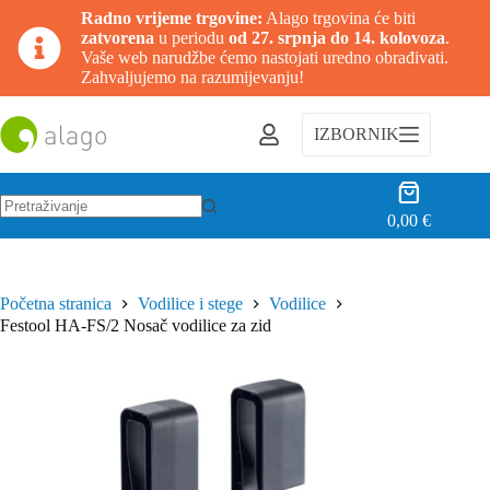
Radno vrijeme trgovine:
Alago trgovina će biti
zatvorena
u periodu
od 27. srpnja do 14. kolovoza
.
Vaše web narudžbe ćemo nastojati uredno obrađivati.
Zahvaljujemo na razumijevanju!
Preskoči
na
IZBORNIK
sadržaj
Košarica
0,00
€
Nema
rezultata.
Početna stranica
Vodilice i stege
Vodilice
Festool HA-FS/2 Nosač vodilice za zid