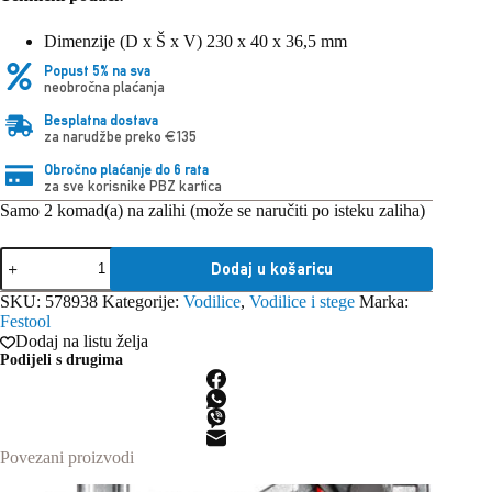
Dimenzije (D x Š x V) 230 x 40 x 36,5 mm
Popust 5% na sva
neobročna plaćanja
Besplatna dostava
za narudžbe preko €135
Obročno plaćanje do 6 rata
za sve korisnike PBZ kartica
Samo 2 komad(a) na zalihi (može se naručiti po isteku zaliha)
Festool
Dodaj u košaricu
HA-
FS/2
SKU:
578938
Kategorije:
Vodilice
,
Vodilice i stege
Marka:
Nosač
Festool
vodilice
Dodaj na listu želja
za
Podijeli s drugima
zid
količina
Povezani proizvodi