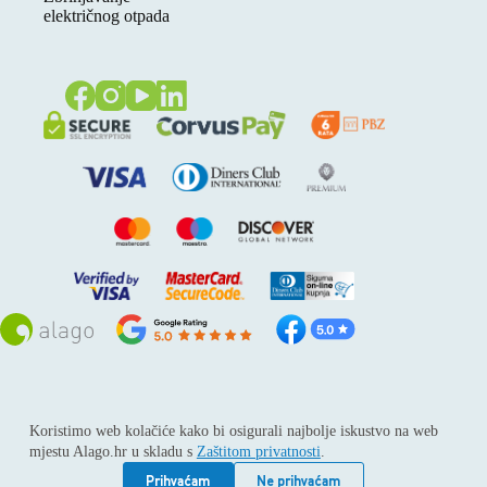
električnog otpada
Sva prava pridržana © 2026
Alago
Koristimo web kolačiće kako bi osigurali najbolje iskustvo na web
ALAGO d.o.o. trgovina, usluge i zastupanje stranih tvrtki /
mjestu Alago.hr u skladu s
Zaštitom privatnosti
.
Adresa: Horvati 112, 10436 Rakov potok / Telefon: +385 1
6539 392 / E-mail: kontakt@alago.hr / Podaci o subjektu:
Prihvaćam
Ne prihvaćam