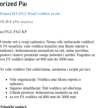
Festool HA-FS/2 Nosač vodilice za zid
18,38
€
(PDV uključen)
za FS/2, FS/2 KP
Unesite red u svoju radionicu. Nema više razbacanih vodilica!
S FS nosačem, vaša vodilica konačno ima fiksno mjesto u
radionici. Jednostavnom montažom na zid, radne površine,
podovi i kutovi prostorije ostaju slobodni i uredni. Pogodno za
sve FS vodilice duljine od 800 mm do 5000 mm.
To vaše vodilice čini zaštićenima, urednima i uvijek pri ruci.
Više organizacije: Vodilica ima fiksno mjesto u
radionici.
Sigurno skladištenje: Štiti vodilicu od oštećenja.
Ušteda prostora: Jednostavna montaža na zid.
za sve FS vodilice od 800 mm do 5000 mm
Tehnički podaci: