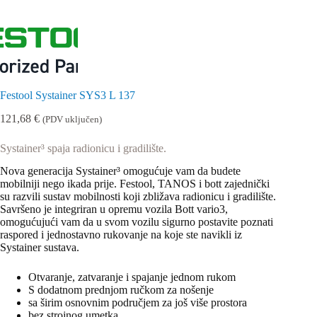
Festool Systainer SYS3 L 137
121,68
€
(PDV uključen)
Systainer³ spaja radionicu i gradilište.
Nova generacija Systainer³ omogućuje vam da budete
mobilniji nego ikada prije. Festool, TANOS i bott zajednički
su razvili sustav mobilnosti koji zbližava radionicu i gradilište.
Savršeno je integriran u opremu vozila Bott vario3,
omogućujući vam da u svom vozilu sigurno postavite poznati
raspored i jednostavno rukovanje na koje ste navikli iz
Systainer sustava.
Otvaranje, zatvaranje i spajanje jednom rukom
S dodatnom prednjom ručkom za nošenje
sa širim osnovnim područjem za još više prostora
bez strojnog umetka