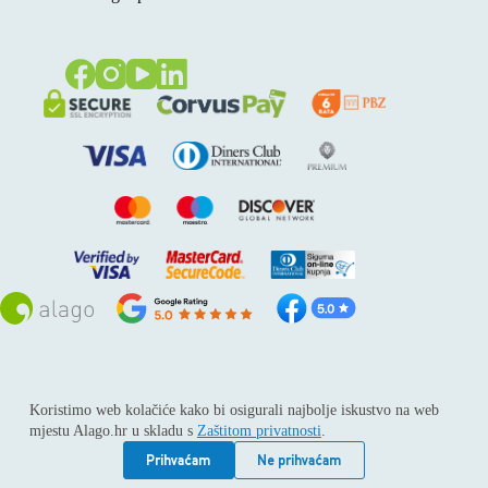
Sva prava pridržana © 2026
Alago
Koristimo web kolačiće kako bi osigurali najbolje iskustvo na web
ALAGO d.o.o. trgovina, usluge i zastupanje stranih tvrtki /
mjestu Alago.hr u skladu s
Zaštitom privatnosti
.
Adresa: Horvati 112, 10436 Rakov potok / Telefon: +385 1
6539 392 / E-mail: kontakt@alago.hr / Podaci o subjektu:
Prihvaćam
Ne prihvaćam
Subjekt je upisan kod Trgovačkog suda u Zagrebu pod