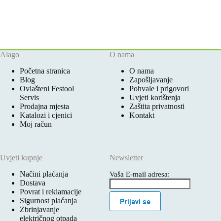
Alago
O nama
Početna stranica
O nama
Blog
Zapošljavanje
Ovlašteni Festool
Pohvale i prigovori
Servis
Uvjeti korištenja
Prodajna mjesta
Zaštita privatnosti
Katalozi i cjenici
Kontakt
Moj račun
Uvjeti kupnje
Newsletter
Načini plaćanja
Vaša E-mail adresa:
Dostava
Povrat i reklamacije
Sigurnost plaćanja
Prijavi se
Zbrinjavanje
električnog otpada