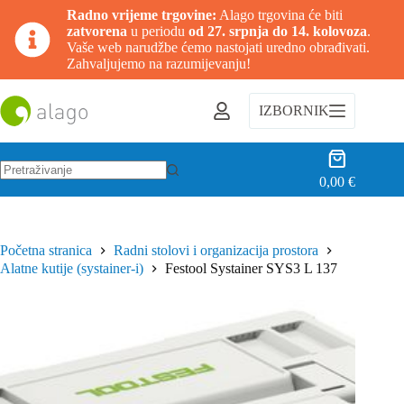
Radno vrijeme trgovine:
Alago trgovina će biti
zatvorena
u periodu
od 27. srpnja do 14. kolovoza
.
Vaše web narudžbe ćemo nastojati uredno obrađivati.
Zahvaljujemo na razumijevanju!
Preskoči
na
IZBORNIK
sadržaj
Košarica
0,00
€
Nema
rezultata.
Početna stranica
Radni stolovi i organizacija prostora
Alatne kutije (systainer-i)
Festool Systainer SYS3 L 137