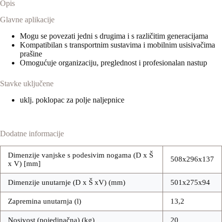
Opis
Glavne aplikacije
Mogu se povezati jedni s drugima i s različitim generacijama
Kompatibilan s transportnim sustavima i mobilnim usisivačima
prašine
Omogućuje organizaciju, preglednost i profesionalan nastup
Stavke uključene
uklj. poklopac za polje naljepnice
Dodatne informacije
Dimenzije vanjske s podesivim nogama (D x Š
508x296x137
x V) [mm]
Dimenzije unutarnje (D x Š xV) (mm)
501x275x94
Zapremina unutarnja (l)
13,2
Nosivost (pojedinačna) (kg)
20