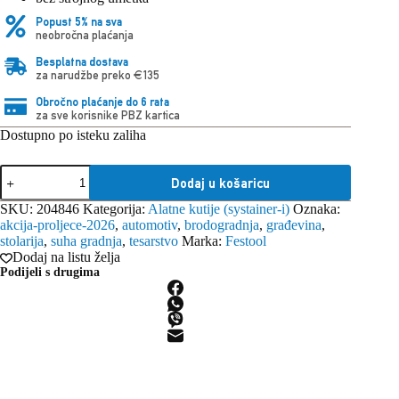
Popust 5% na sva
neobročna plaćanja
Besplatna dostava
za narudžbe preko €135
Obročno plaćanje do 6 rata
za sve korisnike PBZ kartica
Dostupno po isteku zaliha
Festool
Dodaj u košaricu
Systainer
SYS3
SKU:
204846
Kategorija:
Alatne kutije (systainer-i)
Oznaka:
L
akcija-proljece-2026
,
automotiv
,
brodogradnja
,
građevina
,
137
stolarija
,
suha gradnja
,
tesarstvo
Marka:
Festool
količina
Dodaj na listu želja
Podijeli s drugima