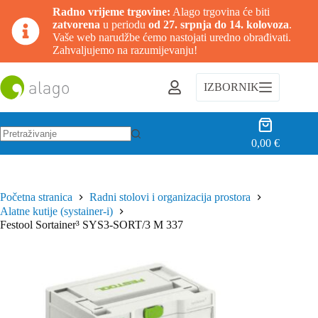
Radno vrijeme trgovine:
Alago trgovina će biti
zatvorena
u periodu
od 27. srpnja do 14. kolovoza
.
Vaše web narudžbe ćemo nastojati uredno obrađivati.
Zahvaljujemo na razumijevanju!
Preskoči
na
IZBORNIK
sadržaj
Košarica
0,00
€
Nema
rezultata.
Početna stranica
Radni stolovi i organizacija prostora
Alatne kutije (systainer-i)
Festool Sortainer³ SYS3-SORT/3 M 337