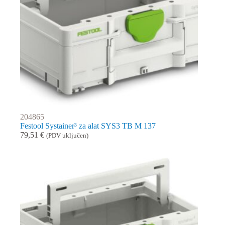
204865
Festool Systainer³ za alat SYS3 TB M 137
79,51
€
(PDV uključen)