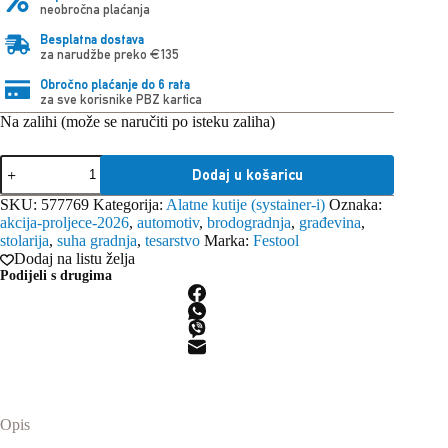
neobročna plaćanja
Besplatna dostava
za narudžbe preko €135
Obročno plaćanje do 6 rata
za sve korisnike PBZ kartica
Na zalihi (može se naručiti po isteku zaliha)
Festool
Dodaj u košaricu
Sortainer³
SYS3-
SKU:
577769
Kategorija:
Alatne kutije (systainer-i)
Oznaka:
SORT/3
akcija-proljece-2026
,
automotiv
,
brodogradnja
,
građevina
,
M
stolarija
,
suha gradnja
,
tesarstvo
Marka:
Festool
337
Dodaj na listu želja
količina
Podijeli s drugima
Opis