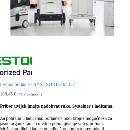
Festool Sortainer³ SYS3-SORT/3 M 337
198,45
€
(PDV uključen)
Pribor uvijek imajte nadohvat ruke. Systainer s ladicama.
Za pohranu u ladicama: Sortainer³ nudi brojne mogućnosti za
jasno organiziranje i uredno pohranjivanje vašeg pribora.
Možete podijeliti ladice pojedinačno pomoću pregrada ili