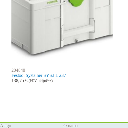
204848
Festool Systainer SYS3 L 237
138,75
€
(PDV uključen)
Alago
O nama