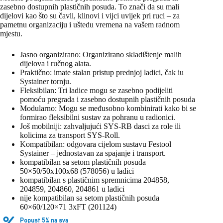
zasebno dostupnih plastičnih posuda. To znači da su mali
dijelovi kao što su čavli, klinovi i vijci uvijek pri ruci – za
pametnu organizaciju i uštedu vremena na vašem radnom
mjestu.
Jasno organizirano: Organizirano skladištenje malih
dijelova i ručnog alata.
Praktično: imate stalan pristup prednjoj ladici, čak iu
Systainer tornju.
Fleksibilan: Tri ladice mogu se zasebno podijeliti
pomoću pregrada i zasebno dostupnih plastičnih posuda
Modularno: Mogu se međusobno kombinirati kako bi se
formirao fleksibilni sustav za pohranu u radionici.
Još mobilniji: zahvaljujući SYS-RB dasci za role ili
kolicima za transport SYS-Roll.
Kompatibilan: odgovara cijelom sustavu Festool
Systainer – jednostavan za spajanje i transport.
kompatibilan sa setom plastičnih posuda
50×50/50x100x68 (578056) u ladici
kompatibilan s plastičnim spremnicima 204858,
204859, 204860, 204861 u ladici
nije kompatibilan sa setom plastičnih posuda
60×60/120×71 3xFT (201124)
Popust 5% na sva