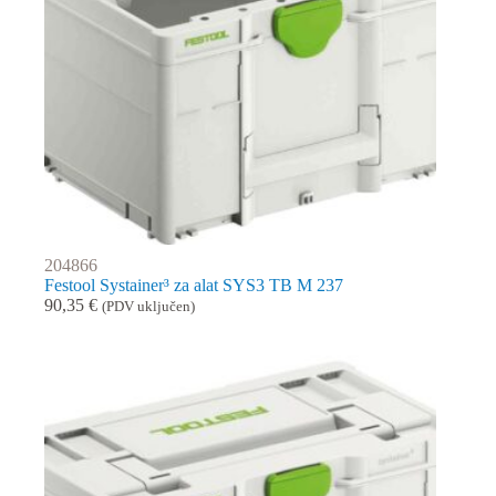
204866
Festool Systainer³ za alat SYS3 TB M 237
90,35
€
(PDV uključen)